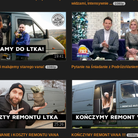
widzami, intensywnie ...
1080p
19:41
malujemy starego vana!
Pytanie na śniadanie z PodróżoVanie
1080p
25:26
ANIE i KOSZTY REMONTU VANA
KOŃCZYMY REMONT VANA !!!
1080p