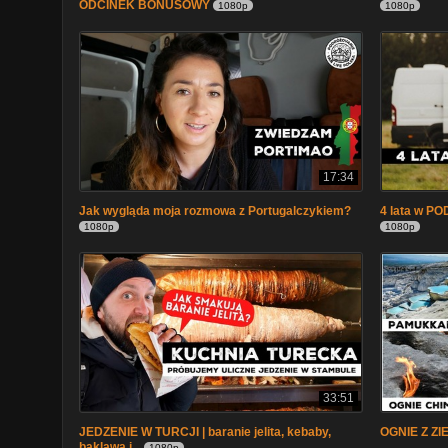
ODCINEK BONUSOWY
1080p
1080p
17:34
Jak wygląda moja rozmowa z Portugalczykiem?
4 lata w P
1080p
1080p
33:51
JEDZENIE W TURCJI | baranie jelita, kebaby,
OGNIE Z ZI
baklawa i...
1080p