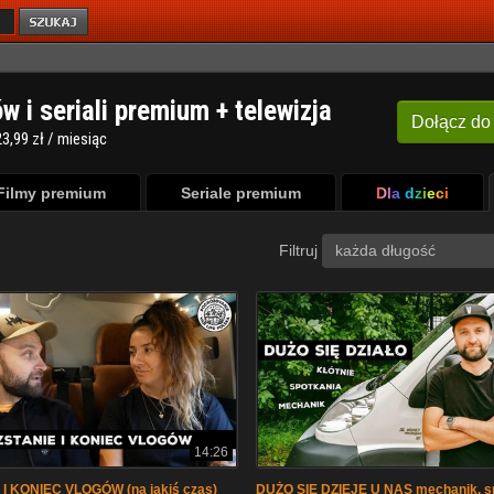
ów i seriali premium + telewizja
Dołącz
do
3,99 zł / miesiąc
Filmy premium
Seriale premium
Dla dzieci
Filtruj
każda długość
14:26
I KONIEC VLOGÓW (na jakiś czas)
DUŻO SIĘ DZIEJE U NAS mechanik, sp