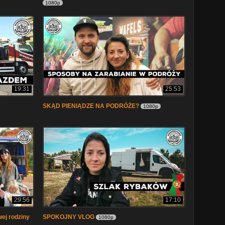
1080p
19:31
25:53
SKĄD PIENIĄDZE NA PODRÓŻE?
1080p
29:56
17:10
ej rodziny
SPOKOJNY VLOG
1080p