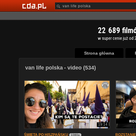
2
2
6
8
9
film
w super cenie już od 2
Strona główna
van life polska
- video (534)
19:14
ŚWIĘTA PO HISZPAŃSKU
ROZSTANIE 
1080p