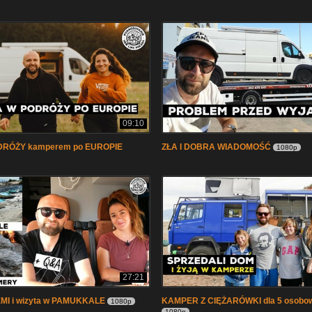
09:10
ODRÓŻY kamperem po EUROPIE
ZŁA I DOBRA WIADOMOŚĆ
1080p
27:21
EMI i wizyta w PAMUKKALE
KAMPER Z CIĘŻARÓWKI dla 5 osobow
1080p
1080p