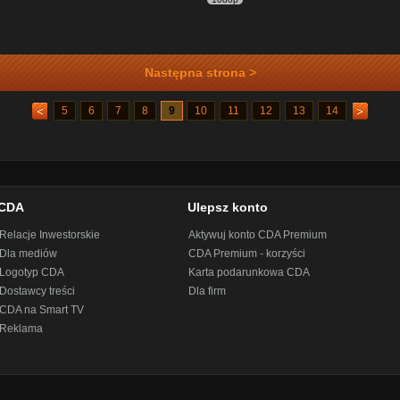
Następna strona >
5
6
7
8
9
10
11
12
13
14
CDA
Ulepsz konto
Relacje Inwestorskie
Aktywuj konto CDA Premium
Dla mediów
CDA Premium - korzyści
Logotyp CDA
Karta podarunkowa CDA
Dostawcy treści
Dla firm
CDA na Smart TV
Reklama