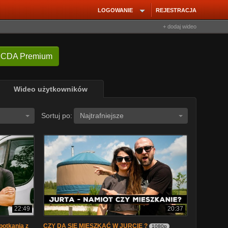
LOGOWANIE
REJESTRACJA
+ dodaj wideo
 CDA Premium
Wideo użytkowników
Sortuj po:
Najtrafniejsze
22:49
20:37
otkania z
CZY DA SIĘ MIESZKAĆ W JURCIE ?
1080p