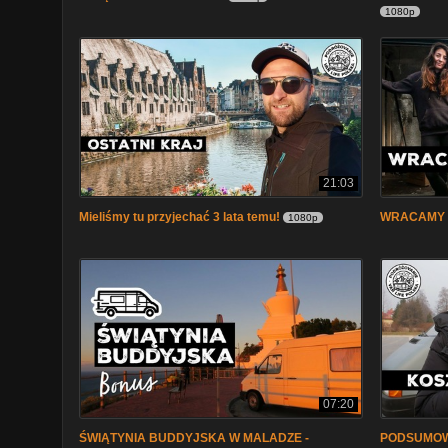
1080p
21:03
Mieliśmy tu przyjechać 3 lata temu!
WRACAMY i 
1080p
07:20
ŚWIĄTYNIA BUDDYJSKA W MALADZE -
PODSUMOW