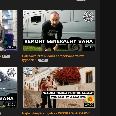
08:26
21:12
m
Całkowita przebudowa campervana w dwa
720p
tygodnie ?
1080p
23:51
20:50
Najbardziej Portugalska WIOSKA W ALGARVE