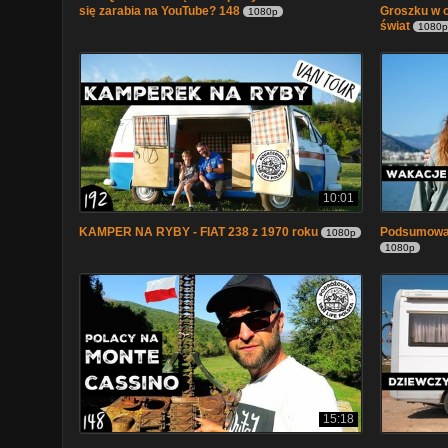
się zarabia na YouTube? 148
Groszku w 
1080p
świat
1080p
10:01
KAMPER NA RYBY - FIAT 238 z 1970 roku
Podsumowa
1080p
1080p
15:18