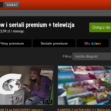
ów i seriali premium + telewizja
Dołącz
do
3,99 zł / miesiąc
Filmy premium
Seriale premium
Dla dzieci
Filtruj
każda długość
01:14
W T4 na DISCOVERY więcej o
KAMPER Z AUTOKARU !! z Miejscem