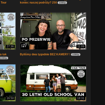
 Tour
koniec naszej podróży? 250
1080p
27:36
11:09
a tak
Byliśmy dwa tygodnie BEZ KAMERY !
1080p
1080p
16:50
18:31