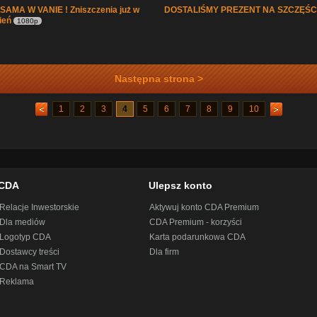
AMA W VANIE ! Zniszczenia już w
DOSTALIŚMY PREZENT NA SZCZĘŚC
zień
1080p
Następna strona >
1
2
3
4
5
6
7
8
9
10
CDA
Ulepsz konto
Relacje Inwestorskie
Aktywuj konto CDA Premium
Dla mediów
CDA Premium - korzyści
Logotyp CDA
Karta podarunkowa CDA
Dostawcy treści
Dla firm
CDA na Smart TV
Reklama