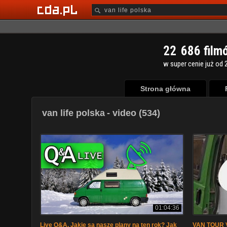
2
2
6
8
6
film
w super cenie już od 2
Strona główna
van life polska
- video (534)
01:04:36
Live Q&A. Jakie są nasze plany na ten rok? Jak
VAN TOUR V