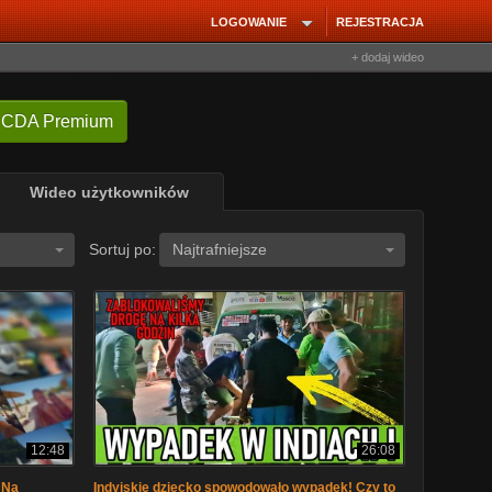
LOGOWANIE
REJESTRACJA
+ dodaj wideo
 CDA Premium
Wideo użytkowników
Sortuj po:
Najtrafniejsze
12:48
26:08
 Na
Indyjskie dziecko spowodowało wypadek! Czy to