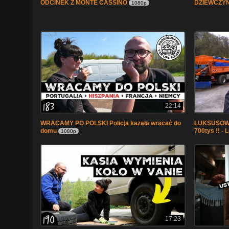
ODCINEK Z MONTE CASSINO
DZIEWCZY
1080p
22:14
WRACAMY PO POLSKI Policja kazała wracać do
LUKSUSOW
domu
700tys !! -
1080p
17:23