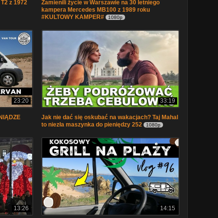
T2 z 1972
Zamienili życie w Warszawie na 30 letniego
kampera Mercedes MB100 z 1989 roku
#KULTOWY KAMPER#
1080p
23:20
33:19
ENIĄDZE
Jak nie dać się oskubać na wakacjach? Taj Mahal
to niezła maszynka do pieniędzy 252
1080p
13:26
14:15