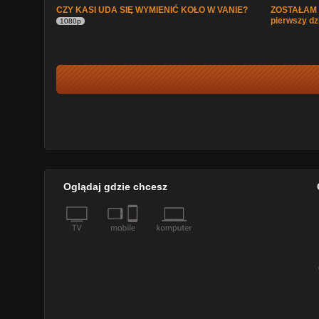
CZY KASI UDA SIĘ WYMIENIĆ KOŁO W VANIE?
ZOSTAŁAM S
pierwszy d
1080p
Oglądaj gdzie chcesz