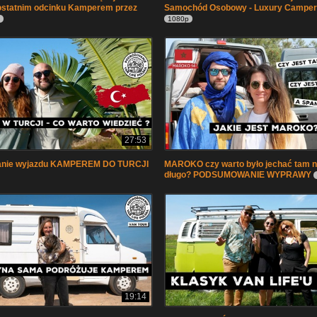
ostatnim odcinku Kamperem przez
Samochód Osobowy - Luxury Camper
1080p
27:53
nie wyjazdu KAMPEREM DO TURCJI
MAROKO czy warto było jechać tam n
długo? PODSUMOWANIE WYPRAWY
19:14