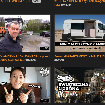
NA SOLO W KAMPERZE
KULTOWY OGÓREK czyli Volkswagen 
1080p
roku
1080p
14:50
Y AMERYKAŃSKI KAMPER za ponad
Stworzyli APARTAMENT za MAŁE PI
 Luxury Camper Tour
1080p
1080p
20:44