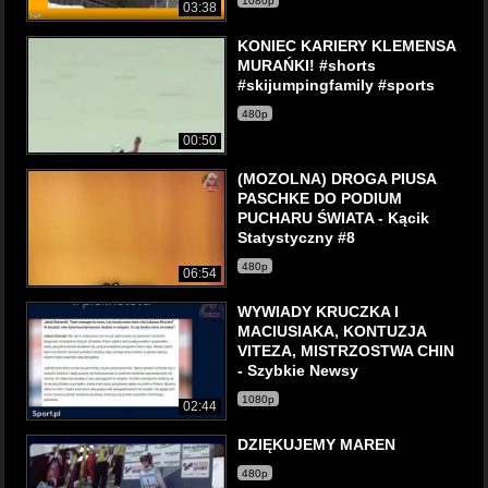
1080p
03:38
KONIEC KARIERY KLEMENSA
MURAŃKI! #shorts
#skijumpingfamily #sports
480p
00:50
(MOZOLNA) DROGA PIUSA
PASCHKE DO PODIUM
PUCHARU ŚWIATA - Kącik
Statystyczny #8
480p
06:54
WYWIADY KRUCZKA I
MACIUSIAKA, KONTUZJA
VITEZA, MISTRZOSTWA CHIN
- Szybkie Newsy
1080p
02:44
DZIĘKUJEMY MAREN
480p