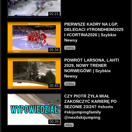
02:21
PIERWSZE KADRY NA LGP,
DELEGACI #TRONDHEIM2025
I #CORTINA2026 | Szybkie
Newsy
1080p
05:34
POWRÓT LARSONA, LAHTI
2029, NOWY TRENER
NORWEGÓW! | Szybkie
Newsy
1080p
05:45
CZY PIOTR ŻYŁA MIAŁ
ZAKOŃCZYĆ KARIERĘ PO
SEZONIE 23/24? #shorts
#skijumpingfamily
@nexilskijumping
00:39
480p