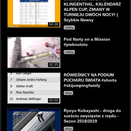
KLINGENTHAL, KALENDARZ
ALPEN CUP, ZMIANY W
TURNIEJU DWÓCH NOCY! |
Szybkie Newsy
04:38
1080p
Pod Narty on a Mission
#pieknolotu
1080p
02:35
RÓWIEŚNICY NA PODIUM
PUCHARU ŚWIATA #shorts
#skijumpingfamily
480p
00:50
Ryoyu Kobayashi - droga do
sześciu zwycięstw z rzędu -
Sezon 2018/2019
480p