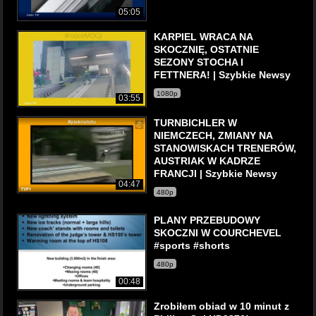
05:05
KARPIEL WRACA NA
SKOCZNIĘ, OSTATNIE
SEZONY STOCHA I
FETTNERA! | Szybkie Newsy
1080p
03:55
TURNBICHLER W
NIEMCZECH, ZMIANY NA
STANOWISKACH TRENERÓW,
AUSTRIAK W KADRZE
FRANCJI | Szybkie Newsy
04:47
480p
PLANY PRZEBUDOWY
SKOCZNI W COURCHEVEL
#sports #shorts
480p
00:48
Zrobiłem obiad w 10 minut z