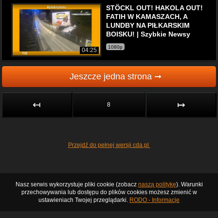
STÖCKL OUT! HAKOLA OUT!
FATIH W KAMASZACH, A
LUNDBY NA PIŁKARSKIM
BOISKU! | Szybkie Newsy
1080p
04:25
Jeszcze jedna strona ➞
↤
↦
8
Przejdź do pełnej wersji cda.pl
Nasz serwis wykorzystuje pliki cookie (zobacz
naszą politykę
). Warunki
przechowywania lub dostępu do plików cookies możesz zmienić w
ustawieniach Twojej przeglądarki.
RODO - Informacje