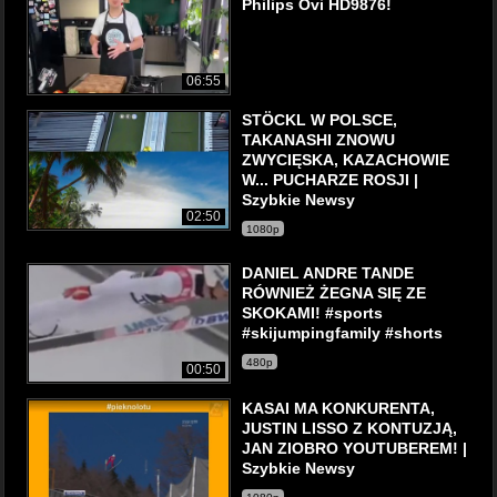
Philips Ovi HD9876!
06:55
STÖCKL W POLSCE,
TAKANASHI ZNOWU
ZWYCIĘSKA, KAZACHOWIE
W... PUCHARZE ROSJI |
Szybkie Newsy
02:50
1080p
DANIEL ANDRE TANDE
RÓWNIEŻ ŻEGNA SIĘ ZE
SKOKAMI! #sports
#skijumpingfamily #shorts
480p
00:50
KASAI MA KONKURENTA,
JUSTIN LISSO Z KONTUZJĄ,
JAN ZIOBRO YOUTUBEREM! |
Szybkie Newsy