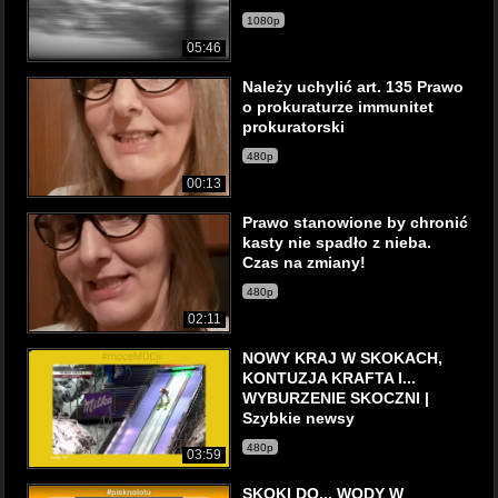
1080p
05:46
Należy uchylić art. 135 Prawo
o prokuraturze immunitet
prokuratorski
480p
00:13
Prawo stanowione by chronić
kasty nie spadło z nieba.
Czas na zmiany!
480p
02:11
NOWY KRAJ W SKOKACH,
KONTUZJA KRAFTA I...
WYBURZENIE SKOCZNI |
Szybkie newsy
480p
03:59
SKOKI DO... WODY W