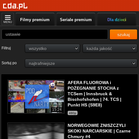
Filmy premium
Seriale premium
Dla dzieci
MENU
szukaj
Filtruj
Sortuj po
AFERA FLUOROWA i
POŻEGNANIE STOCHA z
TCSem | Innsbruck &
Bischofshofen | 74. TCS |
Punkt HS (S9E8)
15:24
480p
NORWEGOWIE ZNISZCZYLI
SKOKI NARCIARSKIE | Czarne
Chmury #4