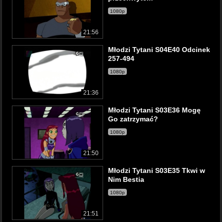
1080p
21:56
Młodzi Tytani S04E40 Odcinek
257-494
1080p
21:36
Młodzi Tytani S03E36 Mogę
Go zatrzymać?
1080p
21:50
Młodzi Tytani S03E35 Tkwi w
Nim Bestia
1080p
21:51