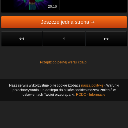
20:16
Jeszcze jedna strona ➞
↤
↦
4
Przejdź do pełnej wersji cda.pl
Nasz serwis wykorzystuje pliki cookie (zobacz
naszą politykę
). Warunki
przechowywania lub dostępu do plików cookies możesz zmienić w
ustawieniach Twojej przeglądarki.
RODO - Informacje