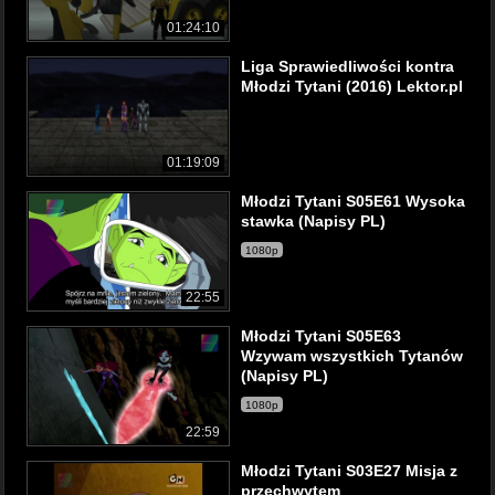
01:24:10
Liga Sprawiedliwości kontra
Młodzi Tytani (2016) Lektor.pl
01:19:09
Młodzi Tytani S05E61 Wysoka
stawka (Napisy PL)
1080p
22:55
Młodzi Tytani S05E63
Wzywam wszystkich Tytanów
(Napisy PL)
1080p
22:59
Młodzi Tytani S03E27 Misja z
przechwytem