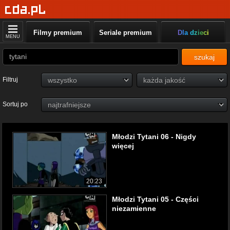
Filmy premium
Seriale premium
Dla dzieci
MENU
szukaj
Filtruj
Sortuj po
Młodzi Tytani 06 - Nigdy
więcej
20:23
Młodzi Tytani 05 - Części
niezamienne