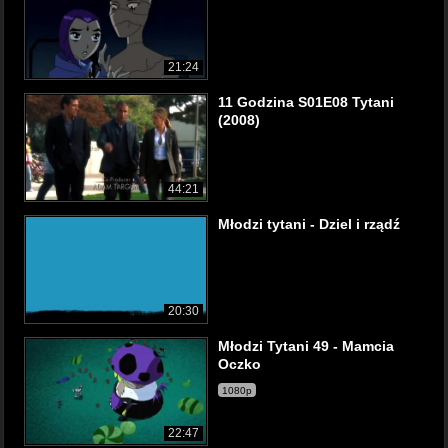
21:24
11 Godzina S01E08 Tytani
(2008)
44:21
Młodzi tytani - Dziel i rządź
20:30
Młodzi Tytani 49 - Mamcia
Oczko
1080p
22:47