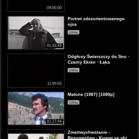
09:00:00
Portret zdezorientowanego
ojca
1080p
01:33:49
Odgłosy Świerszczy do Snu ·
Czarny Ekran · Łąka
1080p
11:00:03
Malone (1987) [1080p]
1080p
01:27:46
Zmartwychwstanie -
Resurrection - Kuang ye shi