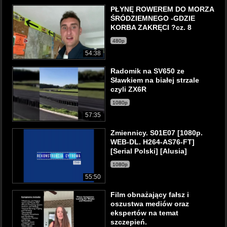
PŁYNĘ ROWEREM DO MORZA
ŚRÓDZIEMNEGO -GDZIE
KORBA ZAKRĘCI ?cz. 8
480p
54:38
Radomik na SV650 ze
Sławkiem na białej strzale
czyli ZX6R
1080p
57:35
Zmiennicy. S01E07 [1080p.
WEB-DL. H264-AS76-FT]
[Serial Polski] [Alusia]
1080p
55:50
Film obnażający fałsz i
oszustwa mediów oraz
ekspertów na temat
szczepień.