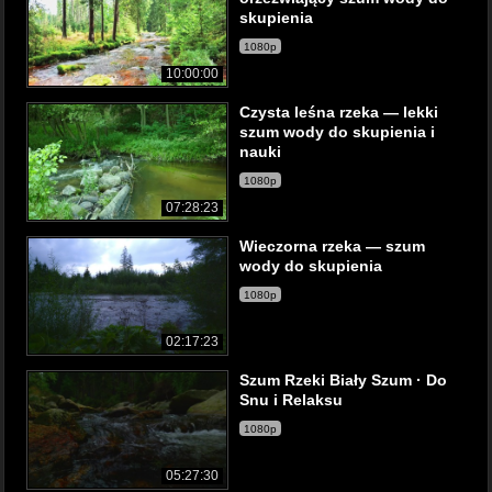
skupienia
1080p
10:00:00
Czysta leśna rzeka — lekki
szum wody do skupienia i
nauki
1080p
07:28:23
Wieczorna rzeka — szum
wody do skupienia
1080p
02:17:23
Szum Rzeki Biały Szum · Do
Snu i Relaksu
1080p
05:27:30