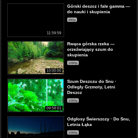
Górski deszcz i fale gamma —
do nauki i skupienia
480p
11:59:59
Rwąca górska rzeka —
orzeźwiający szum do
skupienia
1080p
10:00:00
Szum Deszczu do Snu ·
Odległy Grzmoty, Letni
Deszcz
1080p
09:58:01
Odgłosy Świerszczy · Do Snu,
Letnia Łąka
1080p