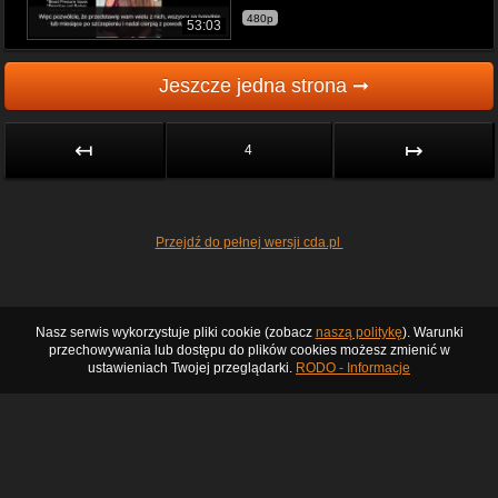
480p
53:03
Jeszcze jedna strona ➞
↤
↦
4
Przejdź do pełnej wersji cda.pl
Nasz serwis wykorzystuje pliki cookie (zobacz
naszą politykę
). Warunki
przechowywania lub dostępu do plików cookies możesz zmienić w
ustawieniach Twojej przeglądarki.
RODO - Informacje