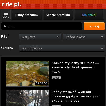
Filmy premium
Seriale premium
Dla dzieci
MENU
szukaj
Filtruj
Sortuj po
Kamienisty leśny strumień —
szum wody do skupienia i
nauki
1080p
02:05:00
Leśny strumień w cieniu
drzew — gęsty szum wody do
skupienia i pracy