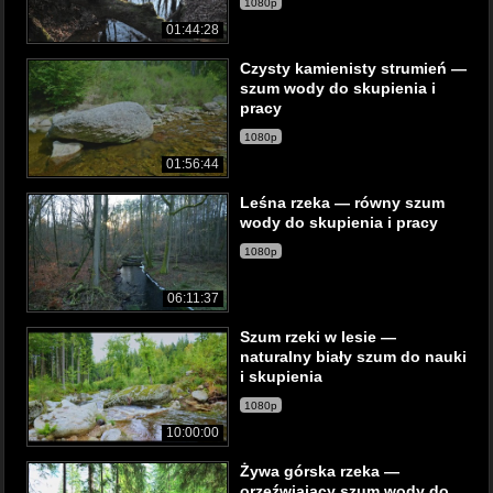
1080p
01:44:28
Czysty kamienisty strumień —
szum wody do skupienia i
pracy
1080p
01:56:44
Leśna rzeka — równy szum
wody do skupienia i pracy
1080p
06:11:37
Szum rzeki w lesie —
naturalny biały szum do nauki
i skupienia
1080p
10:00:00
Żywa górska rzeka —
orzeźwiający szum wody do