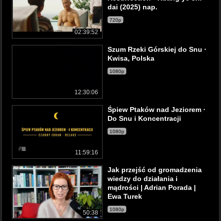
dai (2025) nap.
720p
02:39:52
Szum Rzeki Górskiej do Snu ·
Kwisa, Polska
1080p
12:30:06
Śpiew Ptaków nad Jeziorem ·
Do Snu i Koncentracji
1080p
11:59:16
Jak przejść od gromadzenia
wiedzy do działania i
mądrości | Adrian Porada |
Ewa Turek
1080p
50:38