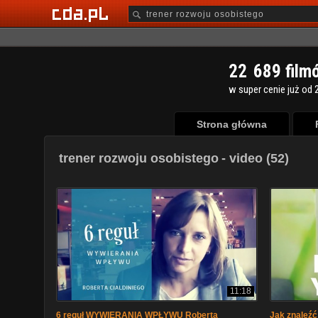
2
2
6
8
9
film
w super cenie już od 2
Strona główna
trener rozwoju osobistego
- video (52)
11:18
6 reguł WYWIERANIA WPŁYWU Roberta
Jak znaleźć 