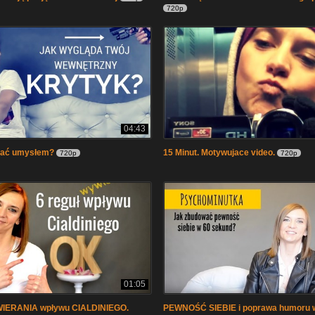
720p
04:43
zać umysłem?
15 Minut. Motywujace video.
720p
720p
01:05
WIERANIA wpływu CIALDINIEGO.
PEWNOŚĆ SIEBIE i poprawa humoru 