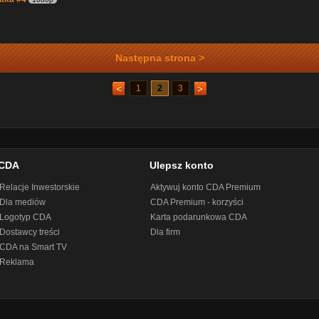
Następna strona >
1
2
3
CDA
Ulepsz konto
Relacje Inwestorskie
Aktywuj konto CDA Premium
Dla mediów
CDA Premium - korzyści
Logotyp CDA
Karta podarunkowa CDA
Dostawcy treści
Dla firm
CDA na Smart TV
Reklama