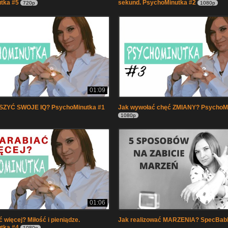
tka #5
sekund. PsychoMinutka #2
720p
1080p
01:09
SZYĆ SWOJE IQ? PsychoMinutka #1
Jak wywołać chęć ZMIANY? PsychoM
1080p
01:06
 więcej? Miłość i pieniądze.
Jak realizować MARZENIA? SpecBab
tka #4
1080p