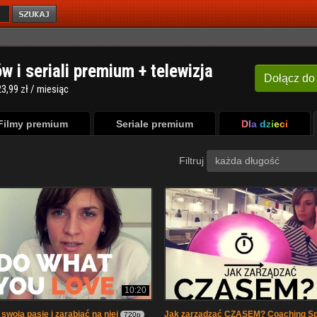
ów i seriali premium + telewizja
Dołącz
do
3,99 zł / miesiąc
Filmy premium
Seriale premium
Dla dzieci
Filtruj
każda długość
10:20
swoją pasję i zarabiać na niej
Jak zarządzać CZASEM? Coaching S
720p