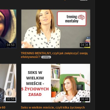
04:53
04:36
TRENING MENTALNY, czyli jak zwiększyć swoją
efektywność?
1080p
00:59
06:48
w 60
Seks w wielkim mieście, czyli kilka życiowych