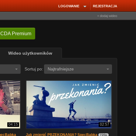
LOGOWANIE
REJESTRACJA
+ dodaj wideo
 CDA Premium
Wideo użytkowników
Sortuj po:
Najtrafniejsze
04:15
02:57
pecBabka
Jak zmienić PRZEKONANIA? SpecBabka
720p