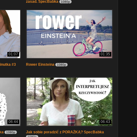
zasad. SpecBabka
1080p
01:07
01:35
inutka #3
Rower Einsteina
1080p
06:44
06:43
ka
Jak sobie poradzić z PORAŻKĄ? SpecBabka
1080p
1080p