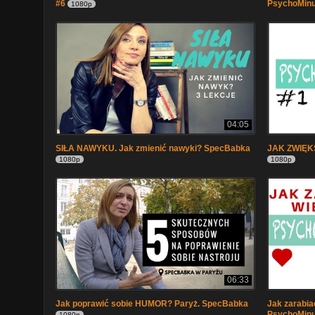
#6
PsychoMinu
1080p
04:05
SIŁA NAWYKU. Jak zmienić nawyki? SpecBabka
JAK ZWIĘK
1080p
1080p
06:33
Jak poprawić sobie HUMOR? Paryż. SpecBabka
Jak zarabiać
PsychoMinu
1080p