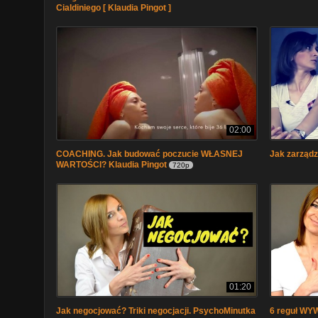
Cialdiniego [ Klaudia Pingot ]
02:00
COACHING. Jak budować poczucie WŁASNEJ
Jak zarząd
WARTOŚCI? Klaudia Pingot
720p
01:20
Jak negocjować? Triki negocjacji. PsychoMinutka
6 reguł WY