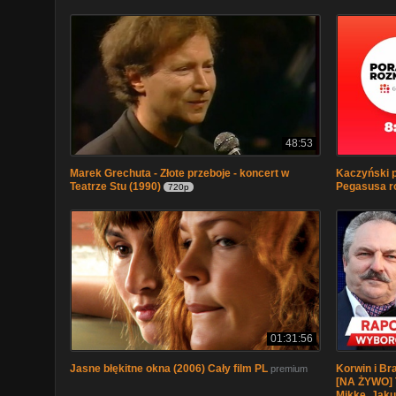
48:53
Marek Grechuta - Złote przeboje - koncert w
Kaczyński p
Teatrze Stu (1990)
Pegasusa r
720p
01:31:56
Jasne błękitne okna (2006) Cały film PL
Korwin i B
premium
[NA ŻYWO] 
Mikke, Jaku