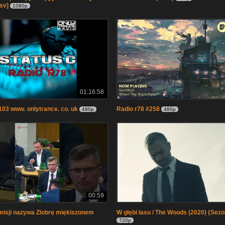
sv]
1080p
01:16:58
103 www. onlytrance. co. uk
Radio r78 #258
480p
480p
00:59
misji nazywa Ziobrę miękiszonem
W głębi lasu / The Woods (2020) {Sezo
720p