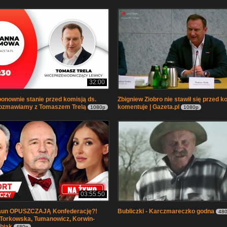
32:00
onownie stanie przed komisją ds.
Zbigniew Ziobro nie stawił się przed ko
ozmawiamy z Tomaszem Trelą
komentuje | Gazeta.pl
1080p
1080p
03:55:50
raun OPUSZCZAJĄ Konfederację?!
Bubliczki - Karczmareczko godna
48
Torkowska, Tumanowicz, Korwin-
biak
480p