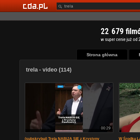
2
2
6
7
9
film
w super cenie już od 2
Strona główna
trela
- video (114)
00:29
(subskrybuj) Trela NABIJA SIĘ z Krystyny
W Środku La