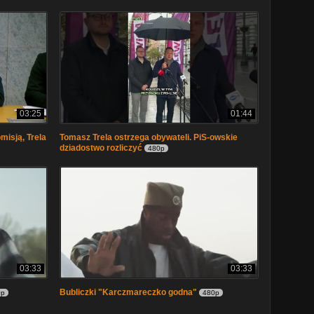
03:25
01:44
misją, Trela
Tomasz Trela ostrzega obywateli. PiS-owskie
dziadostwo rozliczyć
480p
03:33
03:33
Bubliczki "Karczmareczko godna"
0p
480p