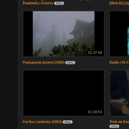
Pawłowicz #shorts
[Web-DL] [q
480p
01:37:49
Pożegnanie jesieni (1989)
Radio r78 #
480p
01:18:53
Kartka z podróży (1983)
Trela na Ko
480p
480p