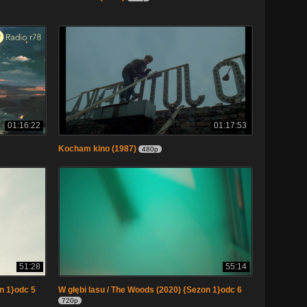
01:16:22
01:17:53
Kocham kino (1987)
480p
51:28
55:14
n 1}odc 5
W głębi lasu / The Woods (2020) {Sezon 1}odc 6
720p