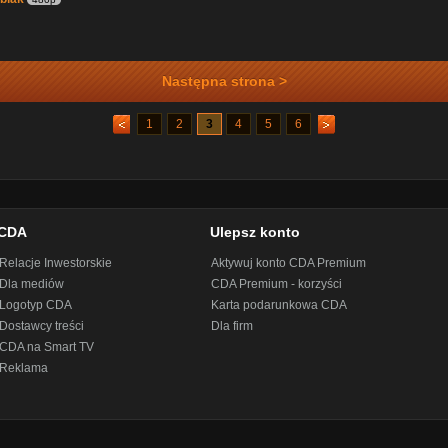
Następna strona >
1
2
3
4
5
6
CDA
Ulepsz konto
Relacje Inwestorskie
Aktywuj konto CDA Premium
Dla mediów
CDA Premium - korzyści
Logotyp CDA
Karta podarunkowa CDA
Dostawcy treści
Dla firm
CDA na Smart TV
Reklama