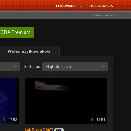
LOGOWANIE
REJESTRACJA
+ dodaj wideo
 CDA Premium
Wideo użytkowników
Sortuj po:
Najtrafniejsze
01:17:53
01:43:54
Łuk Erosa (1987)
480p