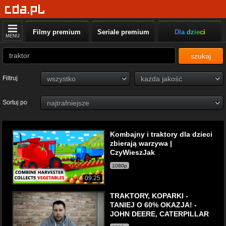
Filmy premium
Seriale premium
Dla dzieci
MENU
szukaj
Filtruj
Sortuj po
Kombajny i traktory dla dzieci
zbierają warzywa |
CzyWieszJak
1080p
09:25
TRAKTORY, KOPARKI -
TANIEJ O 60% OKAZJA! -
JOHN DEERE, CATERPILLAR