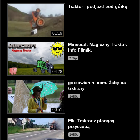
Traktor i podjazd pod górkę
01:19
Minecraft Magiczny Traktor.
Info Filmik.
720p
04:28
gorzowianin. com: Żaby na
traktory
1080p
00:51
Ełk: Traktor z płonącą
przyczepą
1080p