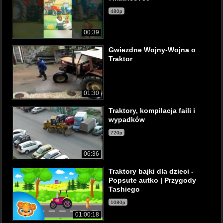
480p
00:39
Gwiezdne Wojny-Wojna o
Traktor
01:30
Traktory, kompilacja faili i
wypadków
720p
06:36
Traktory bajki dla dzieci -
Popsute autko | Przygody
Tashiego
1080p
01:00:18