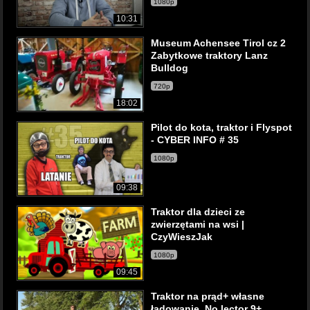
1080p
10:31
Museum Achensee Tirol cz 2
Zabytkowe traktory Lanz
Bulldog
720p
18:02
Pilot do kota, traktor i Flyspot
- CYBER INFO # 35
1080p
09:38
Traktor dla dzieci ze
zwierzętami na wsi |
CzyWieszJak
1080p
09:45
Traktor na prąd+ własne
ładowanie. No lector 9+