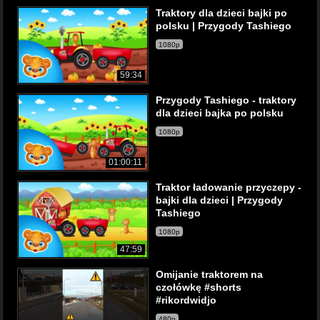
Traktory dla dzieci bajki po
polsku | Przygody Tashiego
1080p
59:34
Przygody Tashiego - traktory
dla dzieci bajka po polsku
1080p
01:00:11
Traktor ładowanie przyczepy -
bajki dla dzieci | Przygody
Tashiego
1080p
47:59
Omijanie traktorem na
czołówkę #shorts
#rikordwidjo
480p