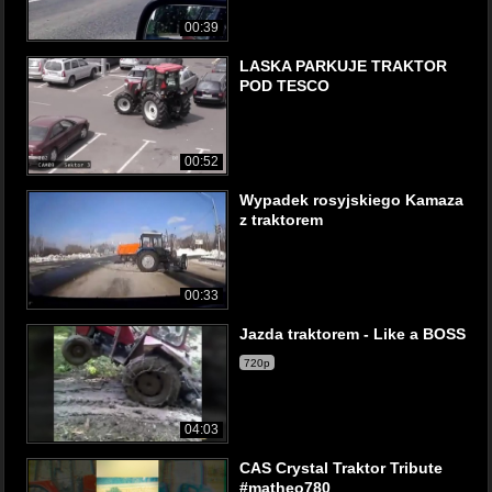
00:39
LASKA PARKUJE TRAKTOR
POD TESCO
00:52
Wypadek rosyjskiego Kamaza
z traktorem
00:33
Jazda traktorem - Like a BOSS
720p
04:03
CAS Crystal Traktor Tribute
#matheo780