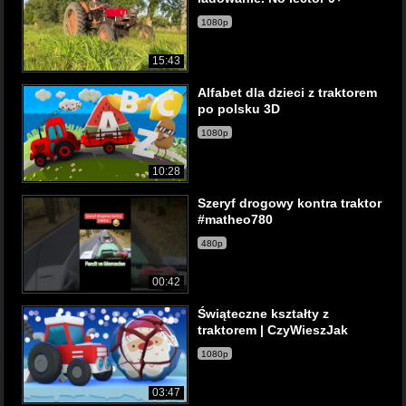
1080p
15:43
Alfabet dla dzieci z traktorem
po polsku 3D
1080p
10:28
Szeryf drogowy kontra traktor
#matheo780
480p
00:42
Świąteczne kształty z
traktorem | CzyWieszJak
1080p
03:47