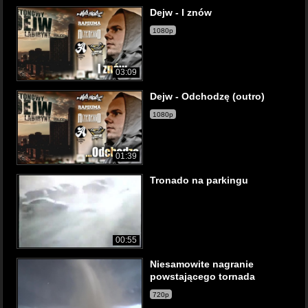
Dejw - I znów
1080p
03:09
Dejw - Odchodzę (outro)
1080p
01:39
Tronado na parkingu
00:55
Niesamowite nagranie
powstającego tornada
720p