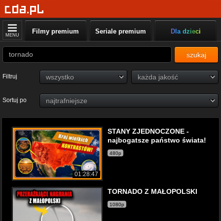
Filmy premium
Seriale premium
Dla dzieci
MENU
szukaj
Filtruj
Sortuj po
STANY ZJEDNOCZONE -
najbogatsze państwo świata!
480p
01:28:47
TORNADO Z MAŁOPOLSKI
1080p