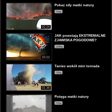
Pokaz siły matki natury
720p
02:24
JAK powstają EKSTREMALNE
ZJAWISKA POGODOWE?
1080p
03:22
Taniec wokół mini tornada
720p
01:38
Potęga matki natury
720p