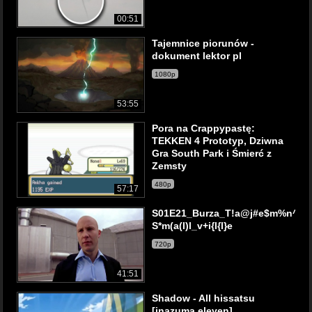
00:51
Tajemnice piorunów -
dokument lektor pl
1080p
53:55
Pora na Crappypastę:
TEKKEN 4 Prototyp, Dziwna
Gra South Park i Śmierć z
Zemsty
480p
57:17
S01E21_Burza_T!a@j#e$m%n^i&c
S*m(a(l)l_v+i{l{l}e
720p
41:51
Shadow - All hissatsu
[inazuma eleven]