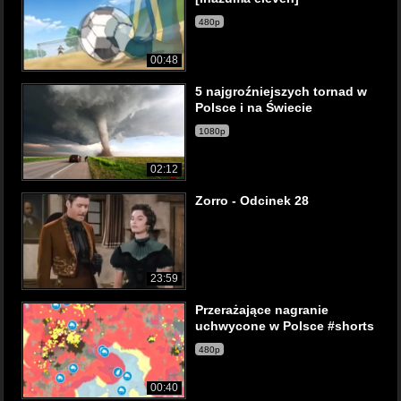
480p
00:48
5 najgroźniejszych tornad w
Polsce i na Świecie
1080p
02:12
Zorro - Odcinek 28
23:59
Przerażające nagranie
uchwycone w Polsce #shorts
480p
00:40