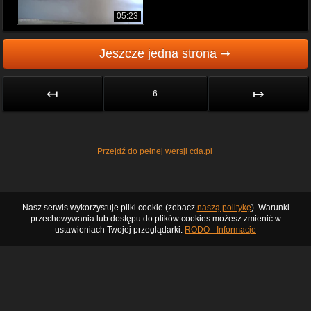
05:23
Jeszcze jedna strona ➞
↤
↦
6
Przejdź do pełnej wersji cda.pl
Nasz serwis wykorzystuje pliki cookie (zobacz
naszą politykę
). Warunki
przechowywania lub dostępu do plików cookies możesz zmienić w
ustawieniach Twojej przeglądarki.
RODO - Informacje