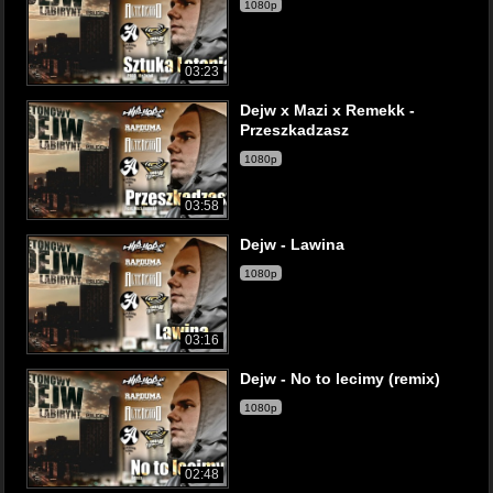
1080p
03:23
Dejw x Mazi x Remekk -
Przeszkadzasz
1080p
03:58
Dejw - Lawina
1080p
03:16
Dejw - No to lecimy (remix)
1080p
02:48