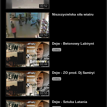
00:52
Niszczycielska siła wiatru
02:53
Dejw - Betonowy Labirynt
1080p
03:44
Dejw - ZO prod. Dj Samiryi
1080p
03:55
Dejw - Sztuka Latania