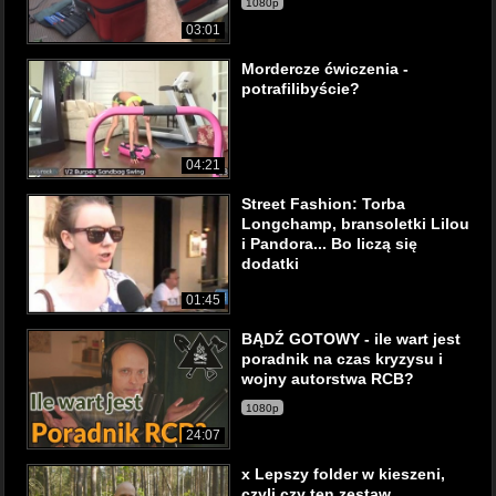
1080p
03:01
Mordercze ćwiczenia -
potrafilibyście?
04:21
Street Fashion: Torba
Longchamp, bransoletki Lilou
i Pandora... Bo liczą się
dodatki
01:45
BĄDŹ GOTOWY - ile wart jest
poradnik na czas kryzysu i
wojny autorstwa RCB?
1080p
24:07
x Lepszy folder w kieszeni,
czyli czy ten zestaw