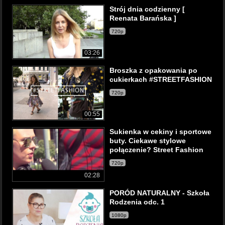
Strój dnia codzienny [
Reenata Barańska ]
720p
03:26
Broszka z opakowania po
cukierkach #STREETFASHION
720p
00:55
Sukienka w cekiny i sportowe
buty. Ciekawe stylowe
połączenie? Street Fashion
720p
02:28
PORÓD NATURALNY - Szkoła
Rodzenia odc. 1
1080p