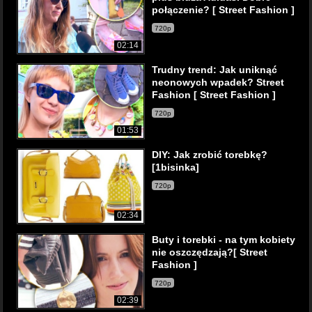
połączenie? [ Street Fashion ]
720p
02:14
Trudny trend: Jak uniknąć
neonowych wpadek? Street
Fashion [ Street Fashion ]
720p
01:53
DIY: Jak zrobić torebkę?
[1bisinka]
720p
02:34
Buty i torebki - na tym kobiety
nie oszczędzają?[ Street
Fashion ]
720p
02:39