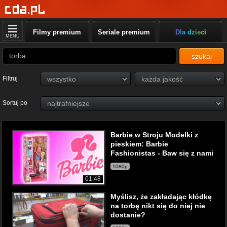
Filmy premium
Seriale premium
Dla dzieci
MENU
szukaj
Filtruj
Sortuj po
Barbie w Stroju Modelki z
pieskiem: Barbie
Fashionistas - Baw się z nami
1080p
01:48
Myślisz, że zakładając kłódkę
na torbę nikt się do niej nie
dostanie?