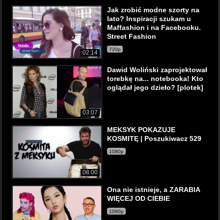
Jak zrobić modne szorty na
lato? Inspiracji szukam u
Maffashion i na Facebooku.
Street Fashion
720p
02:14
Dawid Woliński zaprojektował
torebkę na... notebooka! Kto
oglądał jego dzieło? [plotek]
03:07
MEKSYK POKAZUJE
KOSMITĘ | Poszukiwacz 529
1080p
08:00
Ona nie istnieje, a ZARABIA
WIĘCEJ OD CIEBIE
1080p