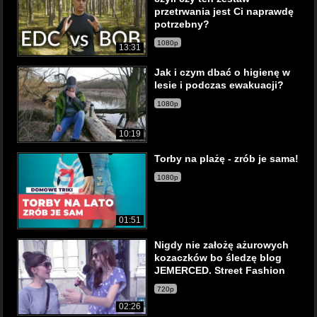
przetrwania jest Ci naprawdę
potrzebny?
1080p
13:31
Jak i czym dbać o higienę w
lesie i podczas ewakuacji?
1080p
10:19
Torby na plażę - zrób je sama!
1080p
01:51
Nigdy nie założę ażurowych
kozaczków bo śledzę blog
JEMERCED. Street Fashion
720p
02:26