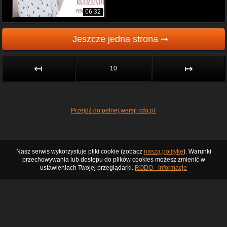
06:32
Jeszcze jedna strona ➞
↤
↦
10
Przejdź do pełnej wersji cda.pl
Nasz serwis wykorzystuje pliki cookie (zobacz
naszą politykę
). Warunki
przechowywania lub dostępu do plików cookies możesz zmienić w
ustawieniach Twojej przeglądarki.
RODO - Informacje