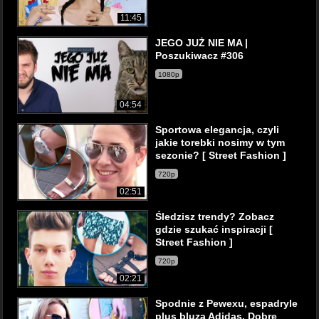
11:45
JEGO JUŻ NIE MA |
Poszukiwacz #306
1080p
04:54
Sportowa elegancja, czyli
jakie torebki nosimy w tym
sezonie? [ Street Fashion ]
720p
02:51
Śledzisz trendy? Zobacz
gdzie szukać inspiracji [
Street Fashion ]
720p
02:21
Spodnie z Pewexu, espadryle
plus bluza Adidas. Dobre