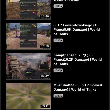
1080p
13:46
60TP Lewandowskiego (10
Frags/8,6K Damage) | World
of Tanks
1080p
12:30
Kampfpanzer 07 P(E) (8
Frags/10,2K Damage) | World
of Tanks
1080p
09:42
M24 Chaffee (3,6K Combined
Damage) | World of Tanks
1080p
09:11