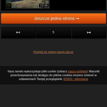
23:39
Jeszcze jedna strona ➞
↤
↦
5
Przejdź do pełnej wersji cda.pl
Nasz serwis wykorzystuje pliki cookie (zobacz
naszą politykę
). Warunki
przechowywania lub dostępu do plików cookies możesz zmienić w
ustawieniach Twojej przeglądarki.
RODO - Informacje