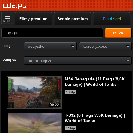
Filmy premium
Seriale premium
Dla dzieci
MENU
szukaj
Filtruj
Sortuj po
M54 Renegade (11 Frags/8,6K
Damage) | World of Tanks
1080p
09:22
T-832 (8 Frags/7,5K Damage) |
World of Tanks
1080p