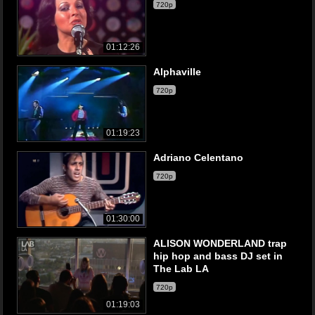
720p
01:12:26
Alphaville
720p
01:19:23
Adriano Celentano
720p
01:30:00
ALISON WONDERLAND trap
hip hop and bass DJ set in
The Lab LA
720p
01:19:03