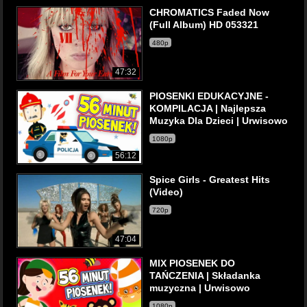
CHROMATICS Faded Now
(Full Album) HD 053321
480p
47:32
PIOSENKI EDUKACYJNE -
KOMPILACJA | Najlepsza
Muzyka Dla Dzieci | Urwisowo
1080p
56:12
Spice Girls - Greatest Hits
(Video)
720p
47:04
MIX PIOSENEK DO
TAŃCZENIA | Składanka
muzyczna | Urwisowo
1080p