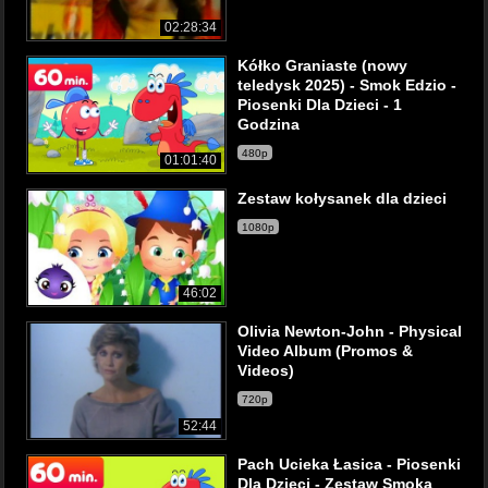
02:28:34
Kółko Graniaste (nowy
teledysk 2025) - Smok Edzio -
Piosenki Dla Dzieci - 1
Godzina
480p
01:01:40
Zestaw kołysanek dla dzieci
1080p
46:02
Olivia Newton-John - Physical
Video Album (Promos &
Videos)
720p
52:44
Pach Ucieka Łasica - Piosenki
Dla Dzieci - Zestaw Smoka