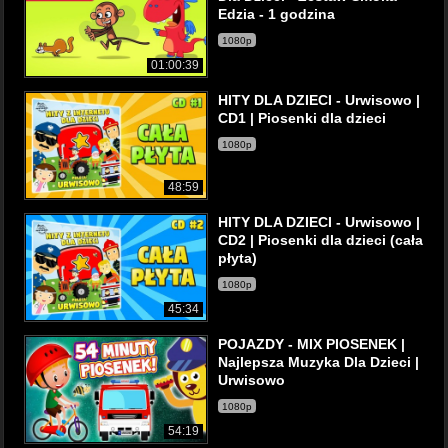
Edzia - 1 godzina
1080p
01:00:39
HITY DLA DZIECI - Urwisowo |
CD1 | Piosenki dla dzieci
1080p
48:59
HITY DLA DZIECI - Urwisowo |
CD2 | Piosenki dla dzieci (cała
płyta)
1080p
45:34
POJAZDY - MIX PIOSENEK |
Najlepsza Muzyka Dla Dzieci |
Urwisowo
1080p
54:19