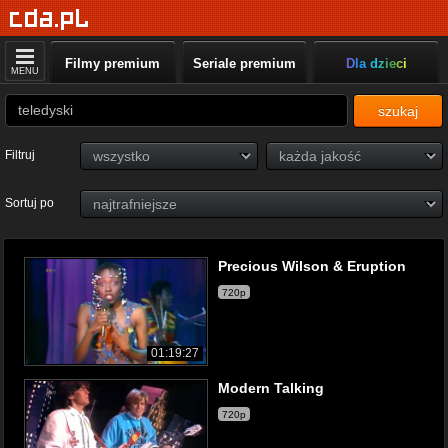
Filmy premium
Seriale premium
Dla dzieci
MENU
szukaj
Filtruj
Sortuj po
Precious Wilson & Eruption
720p
01:19:27
Modern Talking
720p