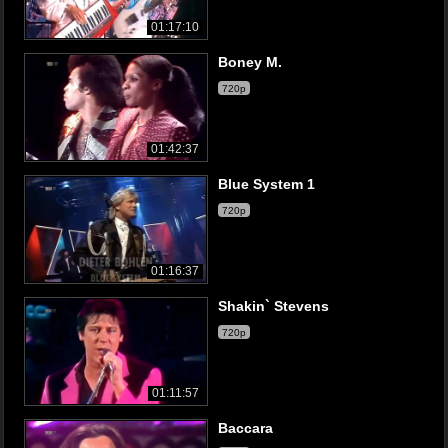
01:17:10
Boney M.
720p
01:42:37
Blue System 1
720p
01:16:37
Shakin` Stevens
720p
01:11:57
Baccara