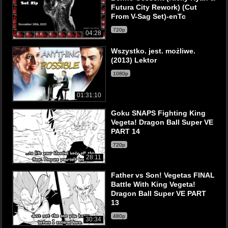
Futura City Rework) (Cut
From V-Sag Set)-enTc
720p
04:28
Wszystko. jest. możliwe.
(2013) Lektor
1080p
01:31:10
Goku SNAPS Fighting King
Vegeta! Dragon Ball Super VE
PART 14
720p
28:11
Father vs Son! Vegetas FINAL
Battle With King Vegeta!
Dragon Ball Super VE PART
13
480p
30:34