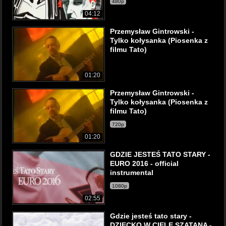
480p
04:12
Przemysław Gintrowski -
Tylko kołysanka (Piosenka z
filmu Tato)
01:20
Przemysław Gintrowski -
Tylko kołysanka (Piosenka z
filmu Tato)
720p
01:20
GDZIE JESTEŚ TATO STARY -
EURO 2016 - official
instrumental
1080p
02:55
Gdzie jesteś tato stary -
DZIECKO W CIELE SZATANA -