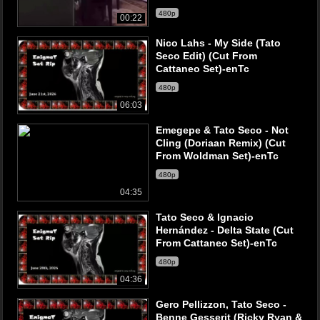
480p
00:22
Nico Lahs - My Side (Tato
Seco Edit) (Cut From
Cattaneo Set)-enTc
480p
06:03
Emegepe & Tato Seco - Not
Cling (Doriaan Remix) (Cut
From Woldman Set)-enTc
480p
04:35
Tato Seco & Ignacio
Hernández - Delta State (Cut
From Cattaneo Set)-enTc
480p
04:36
Gero Pellizzon, Tato Seco -
Benne Gesserit (Ricky Ryan &