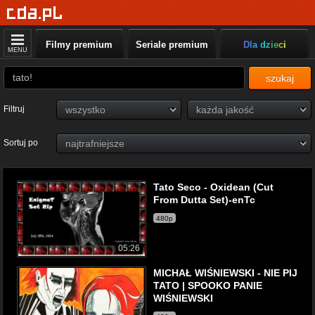
Filmy premium
Seriale premium
Dla dzieci
MENU
szukaj
Filtruj
Sortuj po
Tato Seco - Oxidean (Cut
From Dutta Set)-enTc
480p
05:26
MICHAŁ WIŚNIEWSKI - NIE PIJ
TATO | SPOOKO PANIE
WIŚNIEWSKI