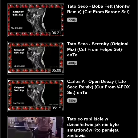
Tato Seco - Boba Fett (Montw
Remix) (Cut From Barone Set)
720p
06:21
Tato Secc - Serenity (Original
Mix) (Cut From Felipe Set)-
enTc
480p
05:09
Carlos A - Open Decay (Tato
Seco Remix) (Cut From V-FOX
Set)-enTc
480p
05:15
Tato co robiliście w
dzieciństwie jak nie było
smartfonów Kto pamięta
zostawia