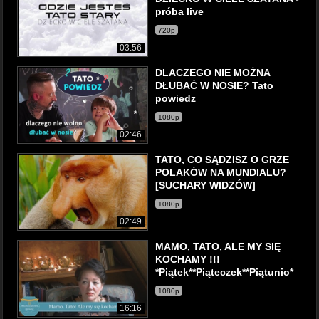
próba live
720p
03:56
DLACZEGO NIE MOŻNA
DŁUBAĆ W NOSIE? Tato
powiedz
1080p
02:46
TATO, CO SĄDZISZ O GRZE
POLAKÓW NA MUNDIALU?
[SUCHARY WIDZÓW]
1080p
02:49
MAMO, TATO, ALE MY SIĘ
KOCHAMY !!!
*Piątek**Piąteczek**Piątunio*
1080p
16:16