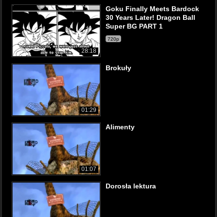
Goku Finally Meets Bardock
30 Years Later! Dragon Ball
Super BG PART 1
720p
28:18
Brokuły
01:29
Alimenty
01:07
Dorosła lektura