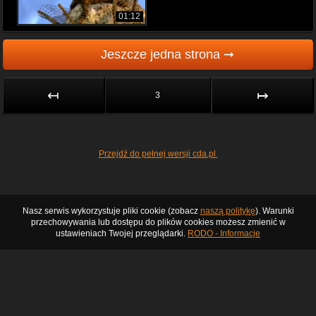
01:12
Jeszcze jedna strona ➞
↤
↦
3
Przejdź do pełnej wersji cda.pl
Nasz serwis wykorzystuje pliki cookie (zobacz
naszą politykę
). Warunki
przechowywania lub dostępu do plików cookies możesz zmienić w
ustawieniach Twojej przeglądarki.
RODO - Informacje