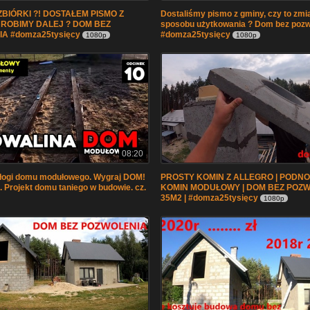
BIÓRKI ?! DOSTAŁEM PISMO Z
Dostaliśmy pismo z gminy, czy to zmi
O ROBIMY DALEJ ? DOM BEZ
sposobu użytkowania ? Dom bez pozw
A #domza25tysięcy
#domza25tysięcy
1080p
1080p
08:20
dłogi domu modułowego. Wygraj DOM!
PROSTY KOMIN Z ALLEGRO | PODN
. Projekt domu taniego w budowie. cz.
KOMIN MODUŁOWY | DOM BEZ POZ
35M2 | #domza25tysięcy
1080p