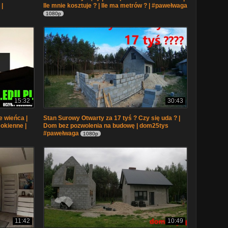
 |
Ile mnie kosztuje ? | Ile ma metrów ? | #pawełwaga
1080p
15:32
30:43
e wieńca |
Stan Surowy Otwarty za 17 tyś ? Czy się uda ? |
okienne |
Dom bez pozwolenia na budowę | dom25tys
#pawełwaga
1080p
11:42
10:49