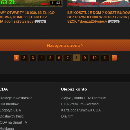
11:43
Y OTWARTY 18 030. 63 ZŁ | CO
ILE KOSZTUJE DOM ? KOSZT BUDO
UDOWĄ DOMU ?? | DOM BEZ
BEZ POZWOLENIA W 2018R I 2020R 
A #domza25tysięcy
SZOK #domza25tysięcy
1080p
1080p
Następna strona >
2
3
4
5
6
7
8
9
10
11
CDA
Ulepsz konto
Relacje Inwestorskie
Aktywuj konto CDA Premium
Dla mediów
CDA Premium - korzyści
Logotyp CDA
Karta podarunkowa CDA
Dostawcy treści
Dla firm
CDA na Smart TV
Reklama