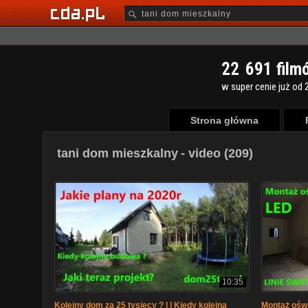
2
2
6
9
1
film
w super cenie już od 2
Strona główna
tani dom mieszkalny
- video (209)
10:35
Kolejny dom za 25 tysięcy ? | | Kiedy kolejna
Montaż oświ