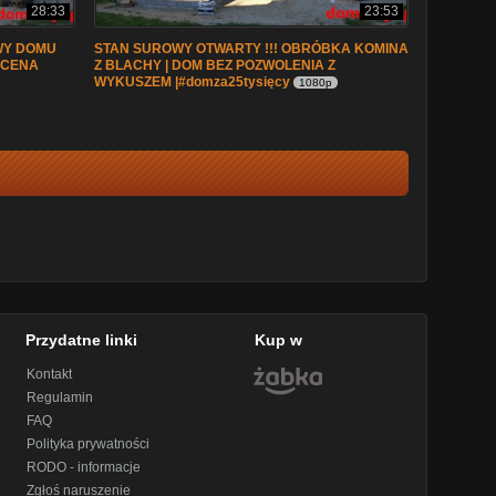
28:33
23:53
WY DOMU
STAN SUROWY OTWARTY !!! OBRÓBKA KOMINA
| CENA
Z BLACHY | DOM BEZ POZWOLENIA Z
WYKUSZEM |#domza25tysięcy
1080p
Przydatne linki
Kup w
Kontakt
Regulamin
FAQ
Polityka prywatności
RODO - informacje
Zgłoś naruszenie