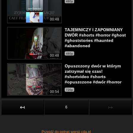
480p
00:48
TAJEMNICZY I ZAPOMNIANY
DWÓR #shorts #horror #ghost
#ghoststories #haunted
#abandoned
480p
00:48
Opuszczony dwór w którym
zatrzymał się czas!
#shortvideo #shorts
#opuszczone #dwór #horror
720p
00:54
↤
↦
6
Przejdź do pełnej wersji cda.pl