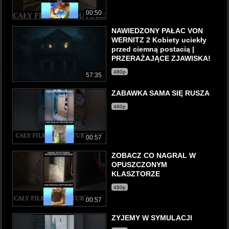
00:50
NAWIEDZONY PAŁAC VON
WERNITZ 2 Kobiety uciekły
przed ciemną postacią |
PRZERAŻAJĄCE ZJAWISKA!
480p
57:35
ZABAWKA SAMA SIĘ RUSZA
480p
00:57
ZOBACZ CO NAGRAL W
OPUSZCZONYM
KLASZTORZE
480p
00:57
ZYJEMY W SYMULACJI