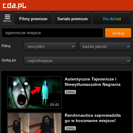
Filmy premium
Seriale premium
Dla dzieci
MENU
szukaj
Filtruj
Sortuj po
Autentyczne Tajemnicze i
Niewytłumaczalne Nagrania
1080p
09:40
Randonautica zaprowadziła
go w koszmarne miejsce!
1080p