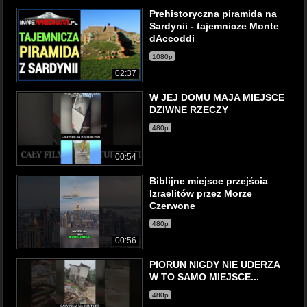
Prehistoryczna piramida na
Sardynii - tajemnicze Monte
dAccoddi
1080p
02:37
W JEJ DOMU MAJA MIEJSCE
DZIWNE RZECZY
480p
00:54
Biblijne miejsce przejścia
Izraelitów przez Morze
Czerwone
480p
00:56
PIORUN NIGDY NIE UDERZA
W TO SAMO MIEJSCE...
480p