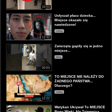
10:53
Usłyszał płacz dziecka...
Miejsce okazało się
nawiedzone!
1080p
12:32
Zwierzęta gapiły się w jedno
miejsce...
480p
00:53
TO MIEJSCE NIE NALEŻY DO
ŻADNEGO PAŃSTWA...
Dlaczego?
1080p
12:22
Watykan Ukrywał To MIEJSCE
Przez Wieki, Ale Tajemnica