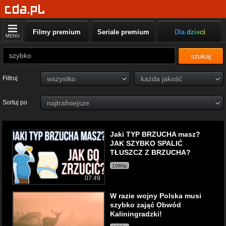
Filmy premium
Seriale premium
Dla dzieci
MENU
szukaj
Filtruj
Sortuj po
Jaki TYP BRZUCHA masz?
JAK SZYBKO SPALIĆ
TŁUSZCZ Z BRZUCHA?
1080p
07:49
W razie wojny Polska musi
szybko zająć Obwód
Kaliningradzki!