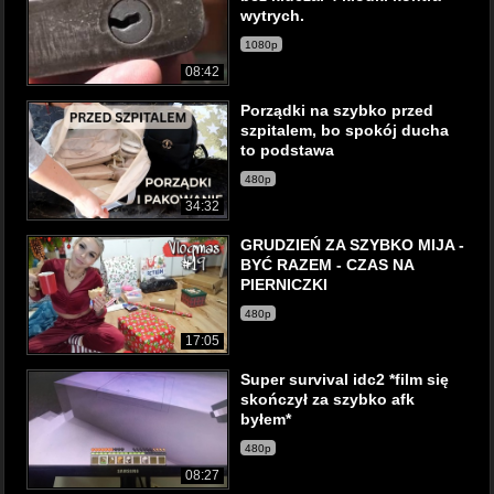
wytrych.
1080p
08:42
Porządki na szybko przed
szpitalem, bo spokój ducha
to podstawa
480p
34:32
GRUDZIEŃ ZA SZYBKO MIJA -
BYĆ RAZEM - CZAS NA
PIERNICZKI
480p
17:05
Super survival idc2 *film się
skończył za szybko afk
byłem*
480p
08:27