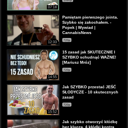
1080p
07:18
Pamiętam pierwszego jointa.
Szybko się zakochałem. -
Popek | Wywiad |
CannabisNews
720p
12:33
15 zasad jak SKUTECZNIE I
SZYBKO schudnąć WAŻNE!
[Mariusz Mróz]
720p
14:55
Jak SZYBKO przestać JEŚĆ
SŁODYCZE - 10 skutecznych
zasad
720p
15:52
Jak szybko otworzyć kłódkę
bez klucza. 4 kłódki kontra