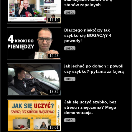
stanów zapalnych
1080p
17:19
Dlaczego niektórzy tak
szybko się BOGACĄ? 4
powody!
1080p
15:23
jak jechać po dołach : powoli
czy szybko?-pytania za fajerą
1080p
13:32
Jak się uczyć szybko, bez
stresu i zmęczenia? Mega
demonstracja.
1080p
19:01