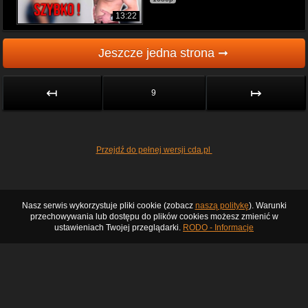
13:22
Jeszcze jedna strona ➞
↤
↦
9
Przejdź do pełnej wersji cda.pl
Nasz serwis wykorzystuje pliki cookie (zobacz
naszą politykę
). Warunki
przechowywania lub dostępu do plików cookies możesz zmienić w
ustawieniach Twojej przeglądarki.
RODO - Informacje