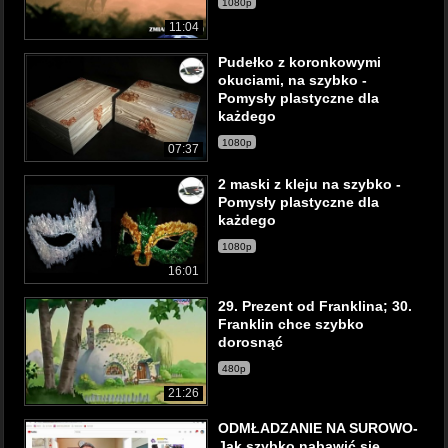
1080p
11:04
Pudełko z koronkowymi
okuciami, na szybko -
Pomysły plastyczne dla
każdego
1080p
07:37
2 maski z kleju na szybko -
Pomysły plastyczne dla
każdego
1080p
16:01
29. Prezent od Franklina; 30.
Franklin chce szybko
dorosnąć
480p
21:26
ODMŁADZANIE NA SUROWO-
Jak szybko nabawić się