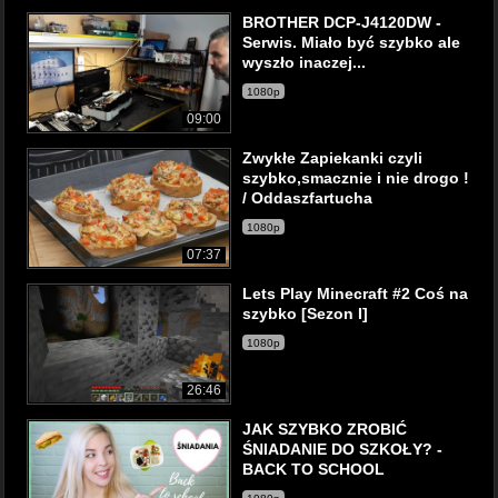
BROTHER DCP-J4120DW -
Serwis. Miało być szybko ale
wyszło inaczej...
1080p
09:00
Zwykłe Zapiekanki czyli
szybko,smacznie i nie drogo !
/ Oddaszfartucha
1080p
07:37
Lets Play Minecraft #2 Coś na
szybko [Sezon I]
1080p
26:46
JAK SZYBKO ZROBIĆ
ŚNIADANIE DO SZKOŁY? -
BACK TO SCHOOL