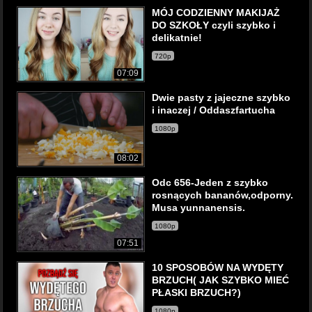
MÓJ CODZIENNY MAKIJAŻ
DO SZKOŁY czyli szybko i
delikatnie!
720p
07:09
Dwie pasty z jajeczne szybko
i inaczej / Oddaszfartucha
1080p
08:02
Odc 656-Jeden z szybko
rosnących bananów,odporny.
Musa yunnanensis.
1080p
07:51
10 SPOSOBÓW NA WYDĘTY
BRZUCH( JAK SZYBKO MIEĆ
PŁASKI BRZUCH?)
1080p