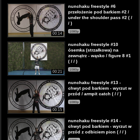
nunchaku freestyle #6
przełożenie pod barkiem #2 /
under the shoulder pass #2 ( /
/ )
1080p
00:14
nunchaku freestyle #10
ósemka (strzałkowa) na
zewnątrz - wąsko / figure 8 #1
( / / )
1080p
00:21
nunchaku freestyle #13 -
chwyt pod barkiem - wyrzut w
przód / armpit catch ( / / )
1080p
00:15
nunchaku freestyle #14 -
chwyt pod barkiem - wyrzut w
przód z odbiciem pion ( / / )