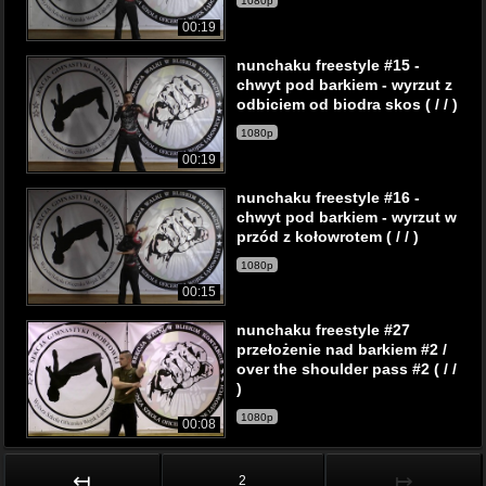
1080p
00:19
nunchaku freestyle #15 -
chwyt pod barkiem - wyrzut z
odbiciem od biodra skos ( / / )
1080p
00:19
nunchaku freestyle #16 -
chwyt pod barkiem - wyrzut w
przód z kołowrotem ( / / )
1080p
00:15
nunchaku freestyle #27
przełożenie nad barkiem #2 /
over the shoulder pass #2 ( / /
)
1080p
00:08
↤
↦
2