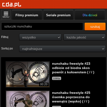
Filmy premium
Seriale premium
Dla dzieci
MENU
szukaj
Filtruj
Sortuj po
nunchaku freestyle #23
odbicie od biodra skos
powrót z kołowrotem ( / / )
1080p
00:20
nunchaku freestyle #25
ósemka poprzeczna do
wewnątrz (wąsko) ( / / )