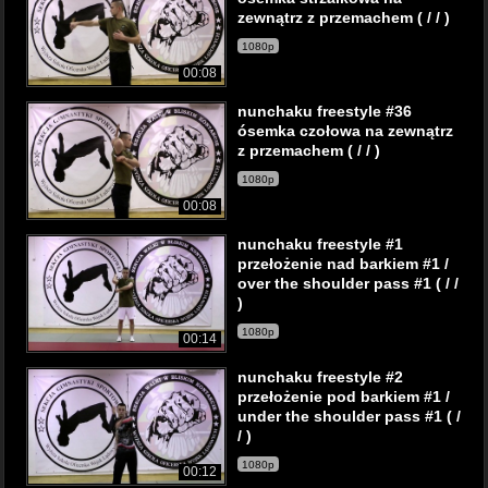
zewnątrz z przemachem ( / / )
1080p
00:08
nunchaku freestyle #36
ósemka czołowa na zewnątrz
z przemachem ( / / )
1080p
00:08
nunchaku freestyle #1
przełożenie nad barkiem #1 /
over the shoulder pass #1 ( / /
)
1080p
00:14
nunchaku freestyle #2
przełożenie pod barkiem #1 /
under the shoulder pass #1 ( /
/ )
1080p
00:12