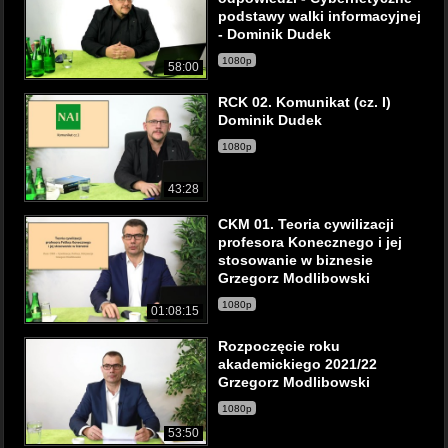
podstawy walki informacyjnej
- Dominik Dudek
1080p
58:00
RCK 02. Komunikat (cz. I)
Dominik Dudek
1080p
43:28
CKM 01. Teoria cywilizacji
profesora Konecznego i jej
stosowanie w biznesie
Grzegorz Modlibowski
1080p
01:08:15
Rozpoczęcie roku
akademickiego 2021/22
Grzegorz Modlibowski
1080p
53:50