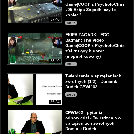
Game|COOP z PsycholoChris
#05 Ekipa Zagadki czy to
koniec?
17:40
1080p
EKIPA ZAGADKILEGO
Batman: The Video
Game|COOP z PsycholoChris
#04 trujący bluszcz
(niepublikowany)
23:40
1080p
Twierdzenia o sprzężeniach
zwrotnych (1/2) - Dominik
Dudek CPWI#02
1080p
35:34
CPWI#02 - pytania i
odpowiedzi - Twierdzenia o
sprzężeniach zwrotnych -
Dominik Dudek