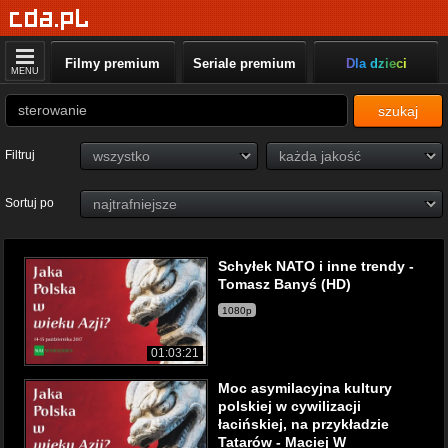
Filmy premium
Seriale premium
Dla dzieci
MENU
szukaj
Filtruj
Sortuj po
Schyłek NATO i inne trendy -
Tomasz Banyś (HD)
1080p
01:03:21
Moc asymilacyjna kultury
polskiej w cywilizacji
łacińskiej, na przykładzie
Tatarów - Maciej W