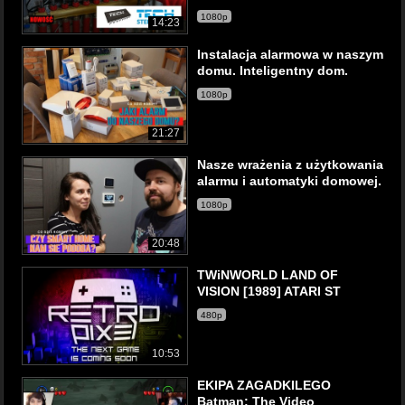
1080p
14:23
Instalacja alarmowa w naszym
domu. Inteligentny dom.
1080p
21:27
Nasze wrażenia z użytkowania
alarmu i automatyki domowej.
1080p
20:48
TWiNWORLD LAND OF
VISION [1989] ATARI ST
480p
10:53
EKIPA ZAGADKILEGO
Batman: The Video