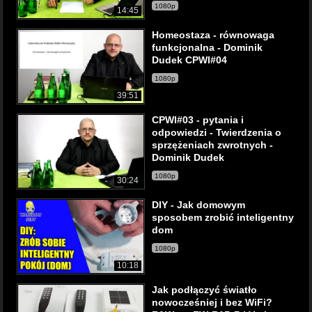
1080p
14:45
Homeostaza - równowaga
funkcjonalna - Dominik
Dudek CPWI#04
1080p
39:51
CPWI#03 - pytania i
odpowiedzi - Twierdzenia o
sprzężeniach zwrotnych -
Dominik Dudek
1080p
30:24
DIY - Jak domowym
sposobem zrobić inteligentny
dom
1080p
10:18
Jak podłączyć światło
nowocześniej i bez WiFi?