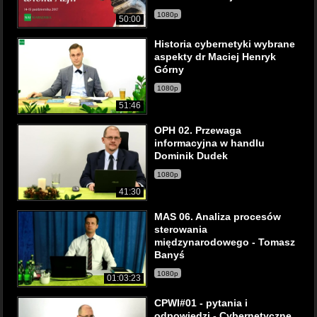
1080p
50:00
Historia cybernetyki wybrane
aspekty dr Maciej Henryk
Górny
1080p
51:46
OPH 02. Przewaga
informacyjna w handlu
Dominik Dudek
1080p
41:30
MAS 06. Analiza procesów
sterowania
międzynarodowego - Tomasz
Banyś
1080p
01:03:23
CPWI#01 - pytania i
odpowiedzi - Cybernetyczne