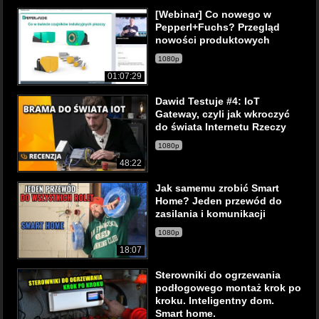
[Webinar] Co nowego w
Pepperl+Fuchs? Przegląd
nowości produktowych
1080p
01:07:29
Dawid Testuje #4: IoT
Gateway, czyli jak wkroczyć
do świata Internetu Rzeczy
1080p
48:22
Jak samemu zrobić Smart
Home? Jeden przewód do
zasilania i komunikacji
1080p
18:07
Sterowniki do ogrzewania
podłogowego montaż krok po
kroku. Inteligentny dom.
Smart home.