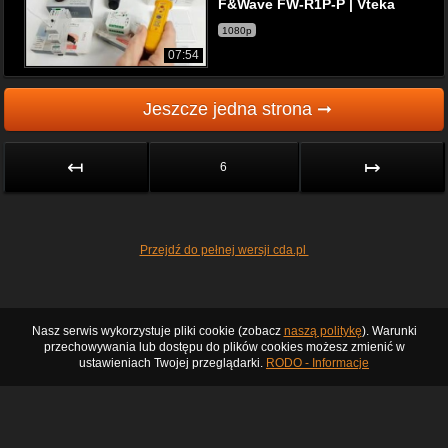
F&Wave FW-R1P-P | Vteka
1080p
07:54
Jeszcze jedna strona ➞
↤
↦
6
Przejdź do pełnej wersji cda.pl
Nasz serwis wykorzystuje pliki cookie (zobacz
naszą politykę
). Warunki
przechowywania lub dostępu do plików cookies możesz zmienić w
ustawieniach Twojej przeglądarki.
RODO - Informacje