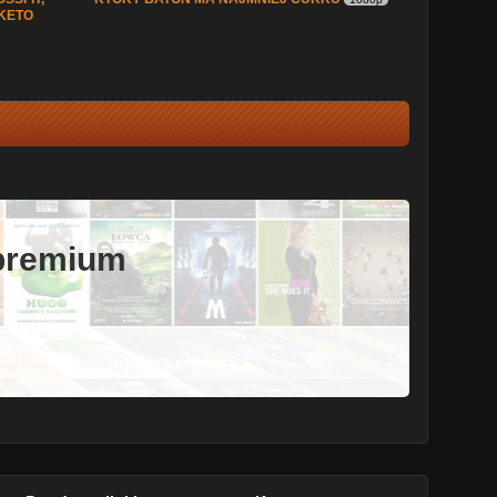
 KETO
 premium