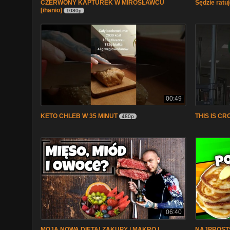
CZERWONY KAPTUREK W MIROSŁAWCU
Sędzie ratuj
[ihanio]
1080p
00:49
KETO CHLEB W 35 MINUT
THIS IS CR
480p
06:40
MOJA NOWA DIETA! ZAKUPY | MAKRO |
NAJPROSTS