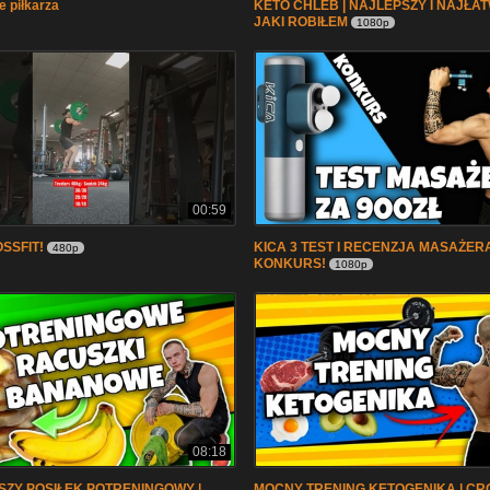
e piłkarza
KETO CHLEB | NAJLEPSZY I NAJŁA
JAKI ROBIŁEM
1080p
00:59
OSSFIT!
KICA 3 TEST I RECENZJA MASAŻERA
480p
KONKURS!
1080p
08:18
ZY POSIŁEK POTRENINGOWY |
MOCNY TRENING KETOGENIKA | CRO