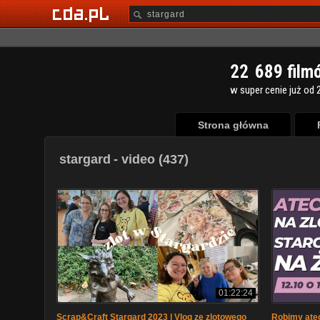
2
2
6
8
9
film
w super cenie już od 2
Strona główna
stargard
- video (437)
01:22:24
Scrap&Craft Stargard 2023 | Vlog ze zlotowego
Robimy atec