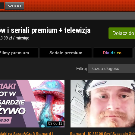
ów i seriali premium + telewizja
Dołącz
do
3,99 zł / miesiąc
Filmy premium
Seriale premium
Dla dzieci
Filtruj
każda długość
03:00:11
iaki na Scrap&Craft Stargard |
Stargard - IC 85106 Gryf Szczecin Głó