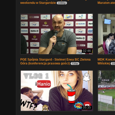
weekendu w Stargardzie
Maraton ate
1080p
02:46
PGE Spójnia Stargard - Stelmet Enea BC Zielona
MDK Koncer
Góra (konferencja prasowa gości)
Wińskiej
720p
10
05:35