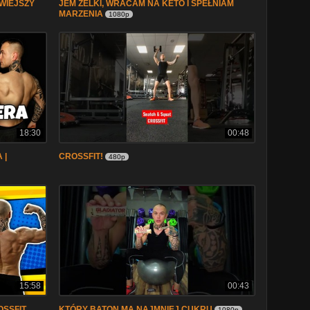
TWIEJSZY
JEM ŻELKI, WRACAM NA KETO I SPEŁNIAM
MARZENIA
1080p
18:30
00:48
 |
CROSSFIT!
480p
15:58
00:43
SSFIT,
KTÓRY BATON MA NAJMNIEJ CUKRU
1080p