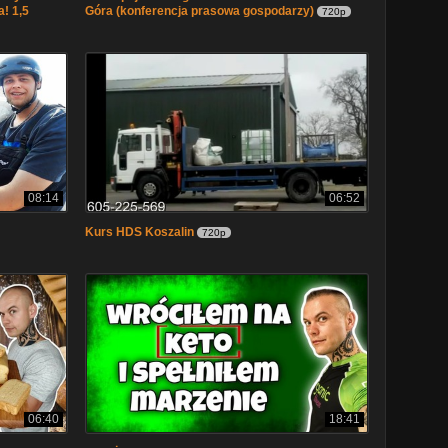
a! 1,5
Góra (konferencja prasowa gospodarzy)
720p
08:14
06:52
Kurs HDS Koszalin
720p
06:40
18:41