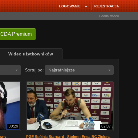
LOGOWANIE
REJESTRACJA
+ dodaj wideo
 CDA Premium
Wideo użytkowników
Sortuj po:
Najtrafniejsze
00:29
02:07
wny -
PGE Spójnia Stargard - Stelmet Enea BC Zielona