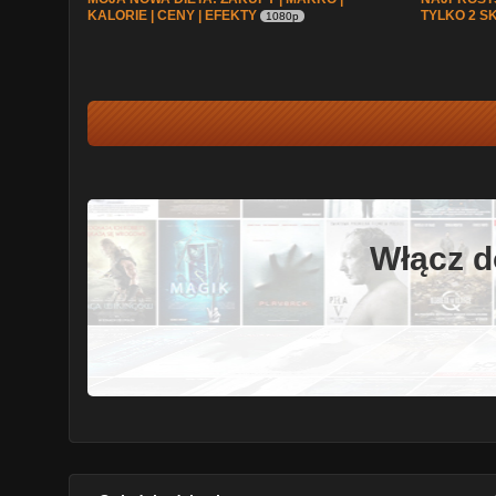
KALORIE | CENY | EFEKTY
TYLKO 2 S
1080p
Włącz d