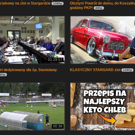
ciakowy na zlot w Stargardzie
Olsztyn! Powrót do domu, do Koszalin
1080p
godziny PKP!
480p
01:29:57
t dedykowany dla śp. Stanisławy
KLASYCZNY STARGARD zlot
1080p
80p
00:38