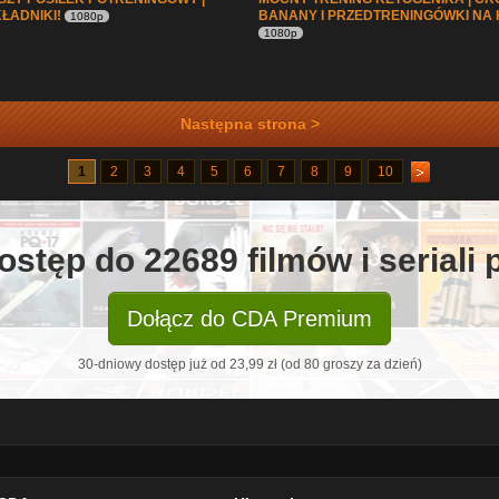
KŁADNIKI!
BANANY I PRZEDTRENINGÓWKI NA
1080p
1080p
Następna strona >
1
2
3
4
5
6
7
8
9
10
ostęp do 22689 filmów i seriali
Dołącz do CDA Premium
30-dniowy dostęp już od 23,99 zł (od 80 groszy za dzień)