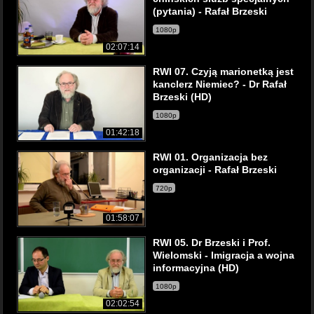
(pytania) - Rafał Brzeski
1080p
02:07:14
RWI 07. Czyją marionetką jest
kanclerz Niemiec? - Dr Rafał
Brzeski (HD)
1080p
01:42:18
RWI 01. Organizacja bez
organizacji - Rafał Brzeski
720p
01:58:07
RWI 05. Dr Brzeski i Prof.
Wielomski - Imigracja a wojna
informacyjna (HD)
1080p
02:02:54