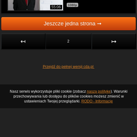
1080p
55:06
Jeszcze jedna strona ➞
↤
↦
2
Przejdź do pełnej wersji cda.pl
Nasz serwis wykorzystuje pliki cookie (zobacz
naszą politykę
). Warunki
przechowywania lub dostępu do plików cookies możesz zmienić w
ustawieniach Twojej przeglądarki.
RODO - Informacje