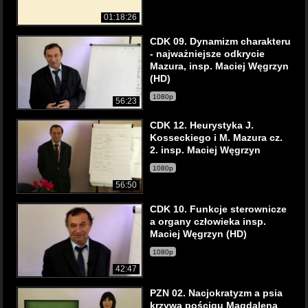
01:18:26
CDK 09. Dynamizm charakteru
- najważniejsze odkrycie
Mazura, insp. Maciej Węgrzyn
(HD)
1080p
56:23
CDK 12. Heurystyka J.
Kosseckiego i M. Mazura cz.
2. insp. Maciej Węgrzyn
1080p
56:50
CDK 10. Funkcje sterownicze
a organy człowieka insp.
Maciej Węgrzyn (HD)
1080p
42:47
PZN 02. Nacjokratyzm a psia
krzywa pościgu Magdalena