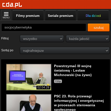
Filmy premium
Seriale premium
Dla dzieci
MENU
szukaj
Filtruj
Sortuj po
Powstrzymać III wojnę
światową - Lesław
Michnowski (na żywo)
720p
02:04:28
PSC 23. Rola przewagi
informacyjnej i energetycznej
w procesach sterowania
społecznego