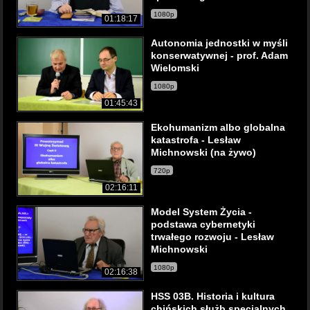
1080p
01:18:17
Autonomia jednostki w myśli
konserwatywnej - prof. Adam
Wielomski
1080p
01:45:43
Ekohumanizm albo globalna
katastrofa - Lesław
Michnowski (na żywo)
720p
02:16:11
Model System Życia -
podstawa cybernetyki
trwałego rozwoju - Lesław
Michnowski
1080p
02:16:38
HSS 03B. Historia i kultura
chińskich służb specjalnych