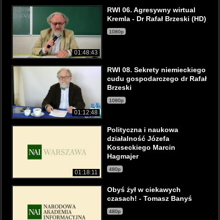
RWI 06. Agresywny wirtual
Kremla - Dr Rafał Brzeski (HD)
1080p
01:48:43
RWI 08. Sekrety niemieckiego
cudu gospodarczego dr Rafał
Brzeski
1080p
01:12:48
Polityczna i naukowa
działalność Józefa
Kosseckiego Marcin
Hagmajer
480p
01:18:11
Obyś żył w ciekawych
czasach! - Tomasz Banyś
480p