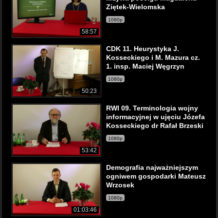
Ziętek-Wielomska
1080p
58:57
CDK 11. Heurystyka J.
Kosseckiego i M. Mazura cz.
1. insp. Maciej Węgrzyn
1080p
50:23
RWI 09. Terminologia wojny
informacyjnej w ujęciu Józefa
Kosseckiego dr Rafał Brzeski
1080p
53:42
Demografia najważniejszym
ogniwem gospodarki Mateusz
Wrzosek
1080p
01:03:46