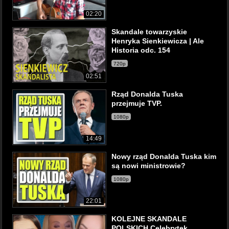
02:20
Skandale towarzyskie
Henryka Sienkiewicza | Ale
Historia odc. 154
720p
02:51
Rząd Donalda Tuska
przejmuje TVP.
1080p
14:49
Nowy rząd Donalda Tuska kim
są nowi ministrowie?
1080p
22:01
KOLEJNE SKANDALE
POLSKICH Celebrytek