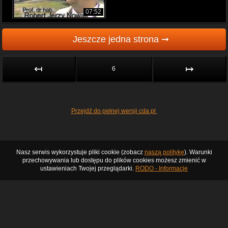
07:52
Jeszcze jedna strona ➞
↤
↦
6
Przejdź do pełnej wersji cda.pl
Nasz serwis wykorzystuje pliki cookie (zobacz
naszą politykę
). Warunki
przechowywania lub dostępu do plików cookies możesz zmienić w
ustawieniach Twojej przeglądarki.
RODO - Informacje