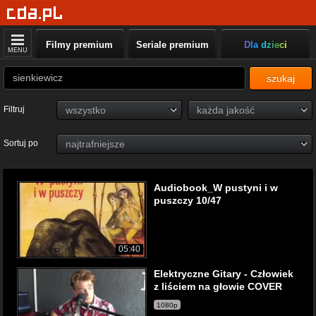
Filmy premium
Seriale premium
Dla dzieci
MENU
szukaj
Filtruj
Sortuj po
Audiobook_W pustyni i w
puszczy 10/47
05:40
Elektryczne Gitary - Człowiek
z liściem na głowie COVER
1080p