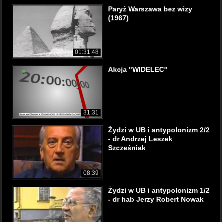
Paryż Warszawa bez wizy
(1967)
01:31:48
Akcja "WIDELEC"
31:31
Żydzi w UB i antypolonizm 2/2
- dr Andrzej Leszek
Szcześniak
08:39
Żydzi w UB i antypolonizm 1/2
- dr hab Jerzy Robert Nowak