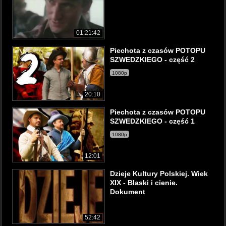
01:21:42
Piechota z czasów POTOPU
SZWEDZKIEGO - część 2
1080p
20:10
Piechota z czasów POTOPU
SZWEDZKIEGO - część 1
1080p
12:01
Dzieje Kultury Polskiej. Wiek
XIX - Blaski i cienie.
Dokument
52:42