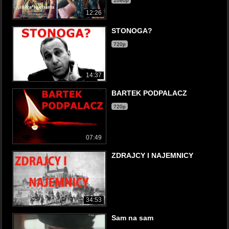
1080p
12:26
STONOGA?
720p
14:37
BARTEK PODPALACZ
720p
07:49
ZDRAJCY I NAJEMNICY
34:53
Sam na sam