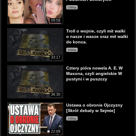
1080p
09:59
Troll o wojnie, czyli mit walki
o nasze i wasze oraz mit walki
do konca.
1080p
33:17
Cztery pióra nowela A. E. W
Masona, czyli angielskie W
pustyni i w puszczy
36:30
Ustawa o obronie Ojczyzny
[Skrót debaty w Sejmie]
1080p
22:09