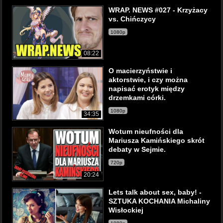
WRAP. NEWS #027 - Krzyżacy
vs. Chińczycy
1080p
08:22
O macierzyństwie i
aktorstwie, i czy można
napisać erotyk między
drzemkami córki.
1080p
34:35
Wotum nieufności dla
Mariusza Kamińskiego skrót
debaty w Sejmie.
720p
20:24
Lets talk about sex, baby! -
SZTUKA KOCHANIA Michaliny
Wisłockiej