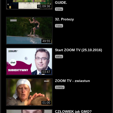
GUIDE.
01:09:36
720p
32. Protezy
720p
49:55
Start ZOOM TV (25.10.2016)
480p
03:47
ZOOM TV - zwiastun
1080p
01:00
CZŁOWIEK jak GMO?