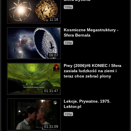
720p
11:18
Kosmiczne Megastruktury -
Sfera Bernala
720p
08:07
Prey (2006)#6 KONIEC / Sfera
zasiała ludzkość na ziemi i
teraz chce zebrać plony
01:31:47
Lekcje. Prywatne. 1975.
Lektor.pl
720p
01:31:09