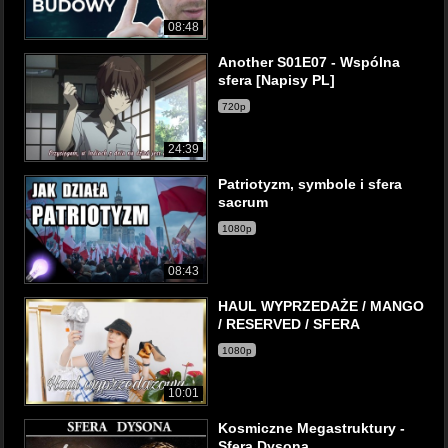
08:48
Another S01E07 - Wspólna
sfera [Napisy PL]
720p
24:39
Patriotyzm, symbole i sfera
sacrum
1080p
08:43
HAUL WYPRZEDAŻE / MANGO
/ RESERVED / SFERA
1080p
10:01
Kosmiczne Megastruktury -
Sfera Dysona