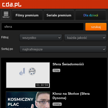
Filmy premium
Seriale premium
Dla dzieci
MENU
szukaj
Filtruj
Sortuj po
Sfera Świadomośći
720p
01:30:59
Klosz na Słońce (Sfera
Dysona)
1080p