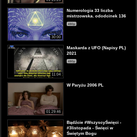
Numerologia 33 liczba
mistrzowska. ododcinek 136
480p
30:00
Maskarda z UFO (Napisy PL)
2021
480p
11:04
W Paryżu 2006 PL
01:29:46
Bądźcie #WszyscyŚwięci -
#3listopada - Święci w
Świętym Bogu