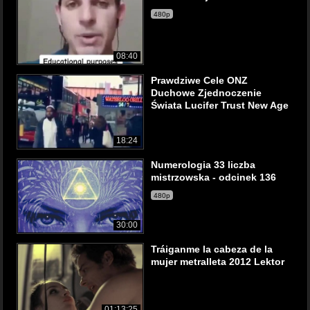
480p
08:40
Prawdziwe Cele ONZ
Duchowe Zjednoczenie
Świata Lucifer Trust New Age
18:24
Numerologia 33 liczba
mistrzowska - odcinek 136
480p
30:00
Tráiganme la cabeza de la
mujer metralleta 2012 Lektor
01:13:25