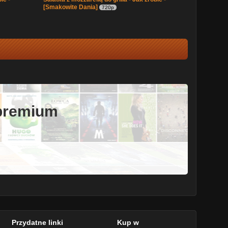
[Smakowite Dania]
720p
 premium
Przydatne linki
Kup w