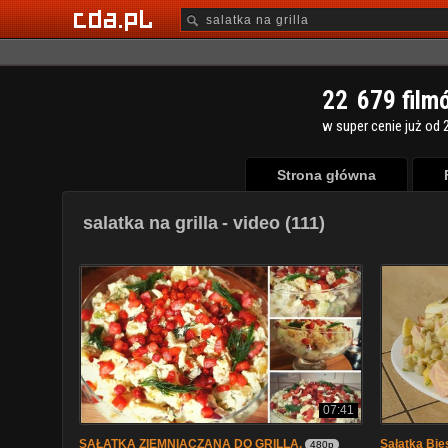
2
2
6
7
9
film
w super cenie już od 2
Strona główna
salatka na grilla
- video (111)
07:41
SAŁATKA ZIEMNIACZANA DO GRILLA.
Sałatka Bies
480p