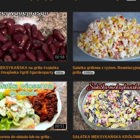
00:56
KSYKAŃSKA na grilla #sałatka
Sałatka grillowa z ryżem. Rewelacyjna
#majówka #grill #gardenparty
grilla
480p
1080p
00:51
enna do obiadu lub na grilla -
SAŁATKA MEKSYKAŃSKA KRÓLOWA