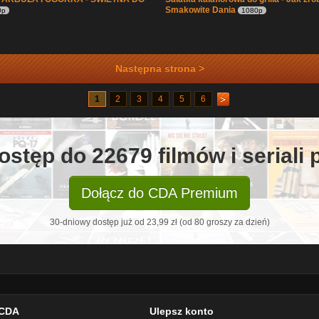
Smakowite Dania
0p
1080p
Następna strona >
1
2
3
4
5
6
ostęp do 22679 filmów i seriali
Dołącz do CDA Premium
30-dniowy dostęp już od 23,99 zł (od 80 groszy za dzień)
CDA
Ulepsz konto