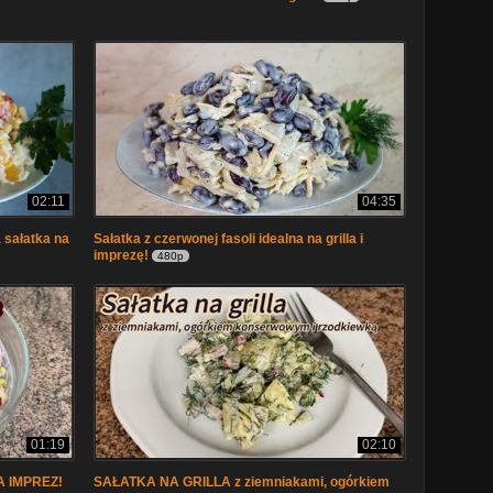
02:11
04:35
 sałatka na
Sałatka z czerwonej fasoli idealna na grilla i
imprezę!
480p
01:19
02:10
 IMPREZ!
SAŁATKA NA GRILLA z ziemniakami, ogórkiem