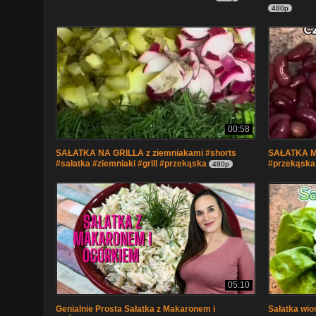
480p
00:58
SAŁATKA NA GRILLA z ziemniakami #shorts
SAŁATKA ME
#sałatka #ziemniaki #grill #przekąska
#przekąska 
480p
05:10
Genialnie Prosta Sałatka z Makaronem i
Sałatka wios