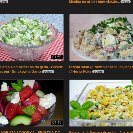
Idealna na grilla i inne okazje...
080p
480p
01:50
ałatka ziemniaczana do grilla - Goście
Prosta sałatka ziemniaczana, najlepsza
yceni - Smakowite Dania
@Henia Foks
1080p
1080p
04:49
 ARBUZA I OGORKA - SWIETNA DO
Sałatka kalafiorowa do grilla - Jak zrob