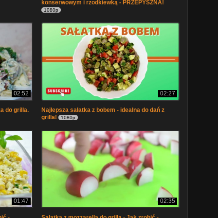
konserwowym i rzodkiewką - PRZEPYSZNA!
1080p
02:52
02:27
 do grilla.
Najlepsza sałatka z bobem - idealna do dań z
grilla!
1080p
01:47
02:35
ić -
Sałatka z mozzarellą do grilla - Jak zrobić -