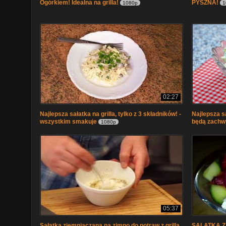
Ogórkiem! Idealna na grilla!
PYSZNA!
1080p
1
02:27
Najlepsza sałatka na grilla, tylko z 3 składników! -
Najlepsza s
wszystkim smakuje
będą zachw
1080p
05:37
Sałatka ziemniaczana na zimno do potraw z grilla
SALATKA Z