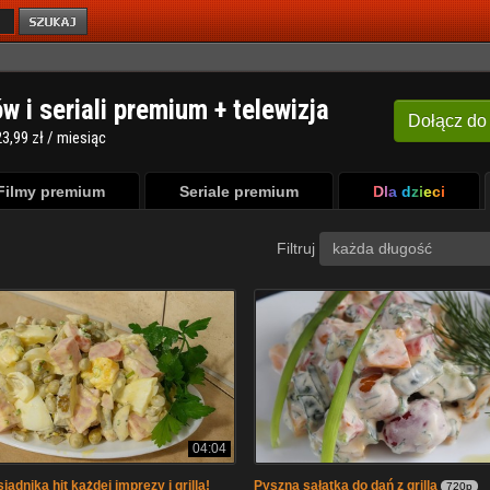
ów i seriali premium + telewizja
Dołącz
do
3,99 zł / miesiąc
Filmy premium
Seriale premium
Dla dzieci
Filtruj
każda długość
04:04
iadnika hit każdej imprezy i grilla!
Pyszna sałatka do dań z grilla
720p