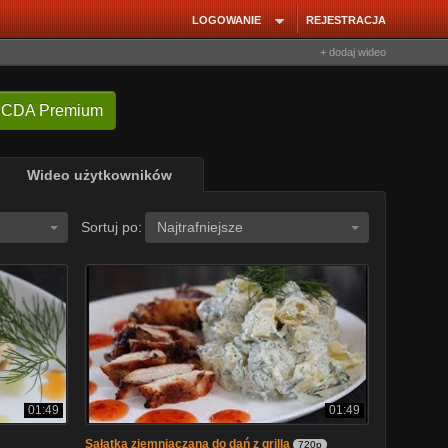
LOGOWANIE
REJESTRACJA
+ dodaj wideo
 CDA Premium
Wideo użytkowników
Sortuj po:
Najtrafniejsze
01:49
01:49
Sałatka ziemniaczana do dań z grilla
720p