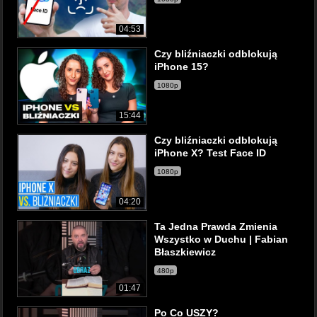
04:53
Czy bliźniaczki odblokują
iPhone 15?
1080p
15:44
Czy bliźniaczki odblokują
iPhone X? Test Face ID
1080p
04:20
Ta Jedna Prawda Zmienia
Wszystko w Duchu | Fabian
Błaszkiewicz
480p
01:47
Po Co USZY?