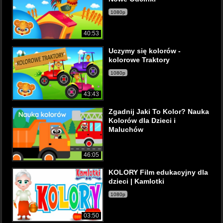
1080p
40:53
Uczymy się kolorów -
kolorowe Traktory
1080p
43:43
Zgadnij Jaki To Kolor? Nauka
Kolorów dla Dzieci i
Maluchów
46:05
KOLORY Film edukacyjny dla
dzieci | Kamlotki
1080p
03:50