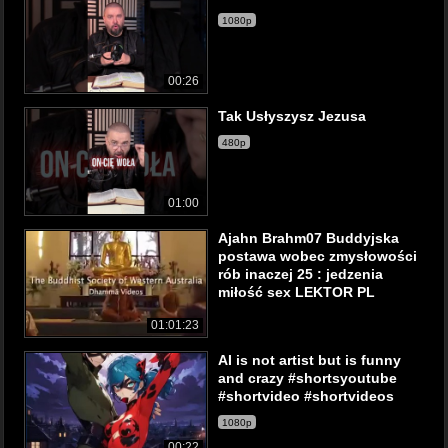
1080p
00:26
Tak Usłyszysz Jezusa
480p
01:00
Ajahn Brahm07 Buddyjska
postawa wobec zmysłowości
rób inaczej 25 : jedzenia
miłość sex LEKTOR PL
01:01:23
AI is not artist but is funny
and crazy #shortsyoutube
#shortvideo #shortvideos
1080p
00:22