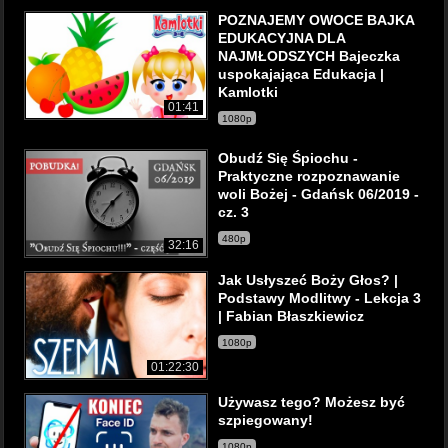
POZNAJEMY OWOCE BAJKA
EDUKACYJNA DLA
NAJMŁODSZYCH Bajeczka
uspokajająca Edukacja |
Kamlotki
01:41
1080p
Obudź Się Śpiochu -
Praktyczne rozpoznawanie
woli Bożej - Gdańsk 06/2019 -
cz. 3
480p
32:16
Jak Usłyszeć Boży Głos? |
Podstawy Modlitwy - Lekcja 3
| Fabian Błaszkiewicz
1080p
01:22:30
Używasz tego? Możesz być
szpiegowany!
1080p