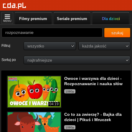
Filmy premium
Seriale premium
Dla dzieci
MENU
szukaj
Filtruj
Sortuj po
Owoce i warzywa dla dzieci -
Rozpoznawanie i nauka słów
1080p
04:19
Co to za zwierzę? - Bajka dla
dzieci | Pikuś i Mruczek
1080p