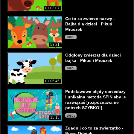
01:03:07
Co to za zwierzę nazwy -
Bajka dla dzieci | Pikuś i
Mruczek
1080p
58:21
Odgłosy zwierząt dla dzieci
bajka - Pikus i Mruczek
1080p
01:06:45
Podstawowe błędy sprzedaży
i unikalna metoda SPIN aby je
rozwiązać [rozpoznawanie
potrzeb SZYBKO!]
1080p
15:15
Zgadnij co to za zwierzątko -
Nowe Odcinki