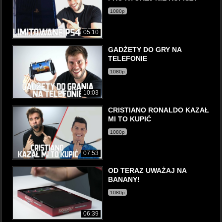
1080p
05:10
GADŻETY DO GRY NA
TELEFONIE
1080p
10:03
CRISTIANO RONALDO KAZAŁ
MI TO KUPIĆ
1080p
07:53
OD TERAZ UWAŻAJ NA
BANANY!
1080p
06:39