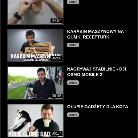
1080p
04:57
KARABIN MASZYNOWY NA
GUMKI RECEPTURKI
1080p
06:56
NAGRYWAJ STABILNIE - DJI
OSMO MOBILE 2
1080p
06:48
GŁUPIE GADŻETY DLA KOTA
1080p
06:17