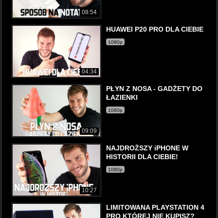
08:54
HUAWEI P20 PRO DLA CIEBIE
1080p
04:34
PŁYN Z NOSA - GADŻETY DO
ŁAZIENKI
1080p
09:09
NAJDROŻSZY iPHONE W
HISTORII DLA CIEBIE!
1080p
10:27
LIMITOWANA PLAYSTATION 4
PRO KTÓREJ NIE KUPISZ?