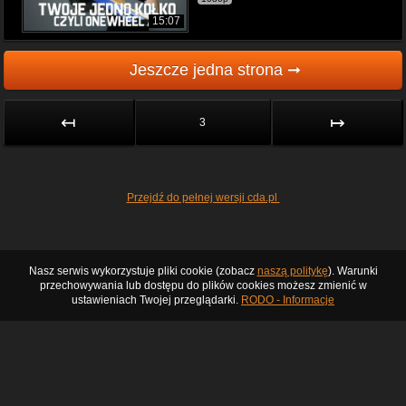
15:07
Jeszcze jedna strona ➞
↤
↦
3
Przejdź do pełnej wersji cda.pl
Nasz serwis wykorzystuje pliki cookie (zobacz
naszą politykę
). Warunki
przechowywania lub dostępu do plików cookies możesz zmienić w
ustawieniach Twojej przeglądarki.
RODO - Informacje