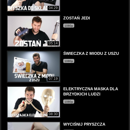
04:29
ZOSTAŃ JEDI
1080p
05:14
ŚWIECZKA Z MIODU Z USZU
1080p
07:19
ELEKTRYCZNA MASKA DLA
BRZYDKICH LUDZI
1080p
08:30
WYCIŚNIJ PRYSZCZA