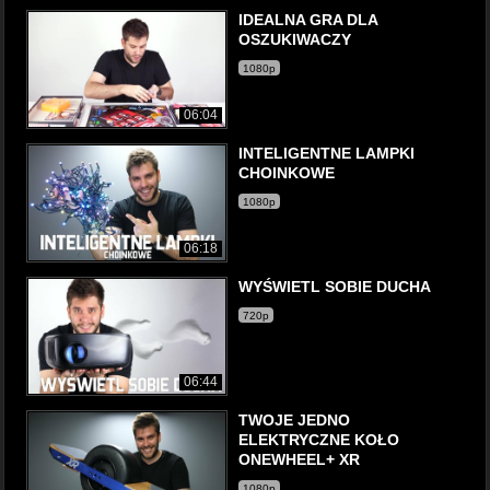
IDEALNA GRA DLA
OSZUKIWACZY
1080p
06:04
INTELIGENTNE LAMPKI
CHOINKOWE
1080p
06:18
WYŚWIETL SOBIE DUCHA
720p
06:44
TWOJE JEDNO
ELEKTRYCZNE KOŁO
ONEWHEEL+ XR
1080p