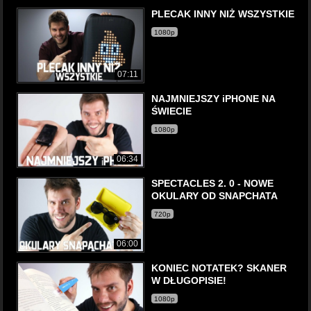
PLECAK INNY NIŻ WSZYSTKIE
1080p
07:11
NAJMNIEJSZY iPHONE NA
ŚWIECIE
1080p
06:34
SPECTACLES 2. 0 - NOWE
OKULARY OD SNAPCHATA
720p
06:00
KONIEC NOTATEK? SKANER
W DŁUGOPISIE!
1080p