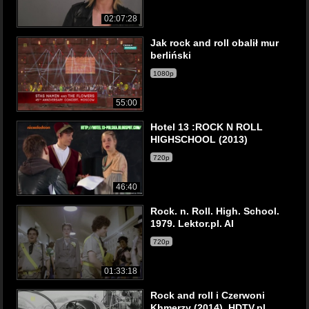
02:07:28
Jak rock and roll obalił mur
berliński
1080p
55:00
Hotel 13 :ROCK N ROLL
HIGHSCHOOL (2013)
720p
46:40
Rock. n. Roll. High. School.
1979. Lektor.pl. AI
720p
01:33:18
Rock and roll i Czerwoni
Khmerzy (2014). HDTV.pl.