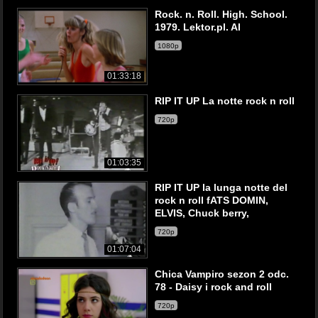
Rock. n. Roll. High. School.
1979. Lektor.pl. AI
1080p
01:33:18
RIP IT UP La notte rock n roll
720p
01:03:35
RIP IT UP la lunga notte del
rock n roll fATS DOMIN,
ELVIS, Chuck berry,
720p
01:07:04
Chica Vampiro sezon 2 odc.
78 - Daisy i rock and roll
720p