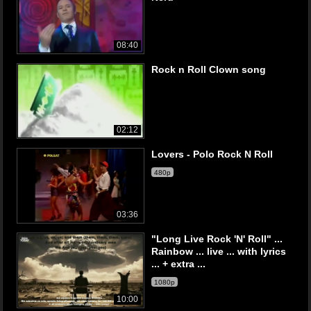
08:40
Rock n Roll Clown song
02:12
Lovers - Polo Rock N Roll
480p
03:36
"Long Live Rock 'N' Roll" ...
Rainbow ... live ... with lyrics
... + extra ...
1080p
10:00