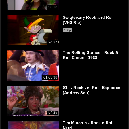
53:13
Świąteczny Rock and Roll
[VHS Rip]
480p
24:37
The Rolling Stones - Rock &
Roll Circus - 1968
01:05:38
01. -. Rock . n. Roll. Explodes
[Andrew Solt]
54:25
Tim Minchin - Rock n Roll
Nerd