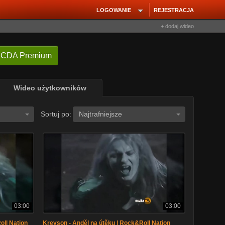
LOGOWANIE
REJESTRACJA
+ dodaj wideo
 CDA Premium
Wideo użytkowników
Sortuj po:
Najtrafniejsze
03:00
03:00
oll Nation
Kreyson - Anděl na útěku | Rock&Roll Nation