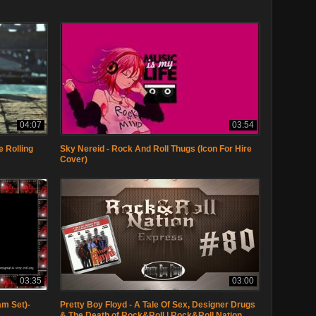
04:07
03:54
e Rolling
Sky Nereid - Rock And Roll Thugs (Icon For Hire
Cover)
03:35
03:00
am Set)-
Pretty Boy Floyd - A Tale Of Sex, Designer Drugs
& The Death of Rock&Roll | Rock&Roll Nation