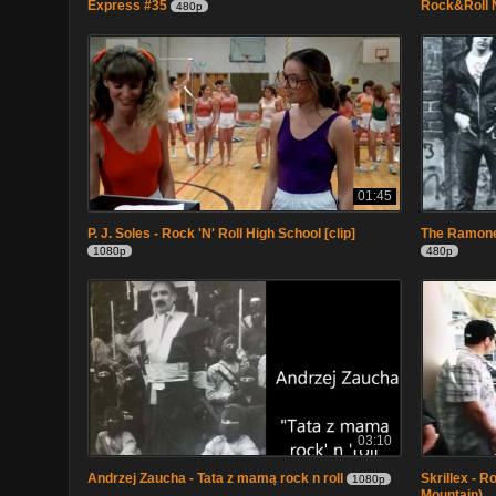
Express #35
Rock&Roll 
480p
01:45
P. J. Soles - Rock 'N' Roll High School [clip]
The Ramones
1080p
480p
03:10
Andrzej Zaucha - Tata z mamą rock n roll
Skrillex - R
1080p
Mountain)