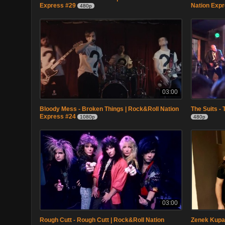
Express #29
Nation Exp
480p
03:00
Bloody Mess - Broken Things | Rock&Roll Nation
The Suits -
Express #24
1080p
480p
03:00
Rough Cutt - Rough Cutt | Rock&Roll Nation
Zenek Kupat