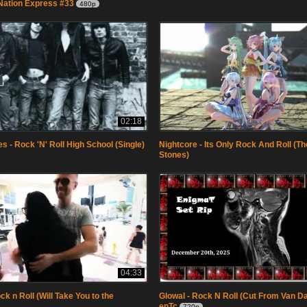
Nation Express #33
480p
02:18
 - Rock 'N' Roll High School (Single)
Nightcore - Its Only Rock And Roll (Th
Stones)
04:33
ock n Roll (Will Take You to the
Glowal - Rock N Roll (Cut From Van D
enTc
720p