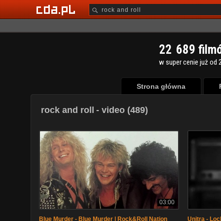
2
2
6
8
9
film
w super cenie już od 2
Strona główna
rock and roll
- video (489)
03:00
Blue Murder - Blue Murder | Rock&Roll Nation
Unitra - Lo