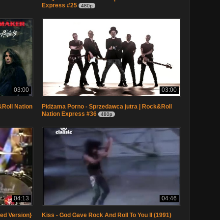
Express #25
480p
03:00
03:00
&Roll Nation
Pidżama Porno - Sprzedawca jutra | Rock&Roll
Nation Express #36
480p
04:13
04:46
ged Version}
Kiss - God Gave Rock And Roll To You II (1991)