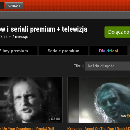
ów i seriali premium + telewizja
Dołącz
do
3,99 zł / miesiąc
Filmy premium
Seriale premium
Dla dzieci
Filtruj
każda długość
03:00
ck Up Your Daughters | Rock&Roll
Kreyson - Angel On The Run | Rock&R