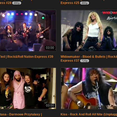
ress #28
Express #25
480p
480p
03:00
 Tied | Rock&Roll Nation Express #39
Widowmaker - Blood & Bullets | Rock
Express #37
720p
03:00
asa - Darmowe Przytulasy |
Kiss - Rock And Roll All Nite {Unplug