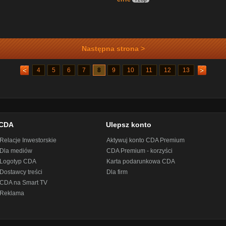
Następna strona >
4
5
6
7
8
9
10
11
12
13
CDA
Ulepsz konto
Relacje Inwestorskie
Aktywuj konto CDA Premium
Dla mediów
CDA Premium - korzyści
Logotyp CDA
Karta podarunkowa CDA
Dostawcy treści
Dla firm
CDA na Smart TV
Reklama