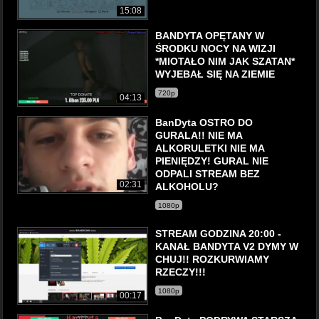
15:08
BANDYTA OPĘTANY W
ŚRODKU NOCY NA WIZJI
*MIOTAŁO NIM JAK SZATAN*
WYJEBAŁ SIĘ NA ZIEMIE
720p
04:13
BanDyta OSTRO DO
GURALA!! NIE MA
ALKORULETKI NIE MA
PIENIĘDZY! GURAL NIE
ODPALI STREAM BEZ
02:31
ALKOHOLU?
1080p
STREAM GODZINA 20:00 -
KANAŁ BANDYTA V2 DYMY W
CHUJ!! ROZKURWIAMY
RZECZY!!!
1080p
00:17