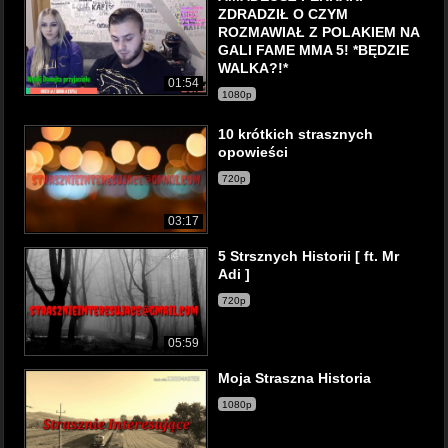
ZDRADZIŁ O CZYM
ROZMAWIAŁ Z POLAKIEM NA
GALI FAME MMA 5! *BĘDZIE
WALKA?!*
01:54
1080p
10 krótkich strasznych
opowieści
720p
03:17
5 Strsznych Historii [ ft. Mr
Adi ]
720p
05:59
Moja Straszna Historia
1080p