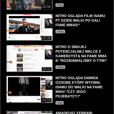
720p
02:56
NITRO OGLĄDA FILM ISAMU
PT DZIEŃ WALKI PO GALI
FAME MMA5!*
1080p
07:34
NITRO O SWOJEJ
POTENCJALNEJ WALCE Z
KAMERZYSTĄ NA FAME MMA
6! *ROZMAWIALIŚMY O TYM!*
1080p
02:12
NITRO OGLĄDA DAWIDA
OZDOBĘ KTÓRY WYZWAŁ
ISAMU DO WALKI NA FAME
MMA! *CZY JEGO
POJEBA*O?!!*
01:14
720p
AMADEUSZ FERRARI