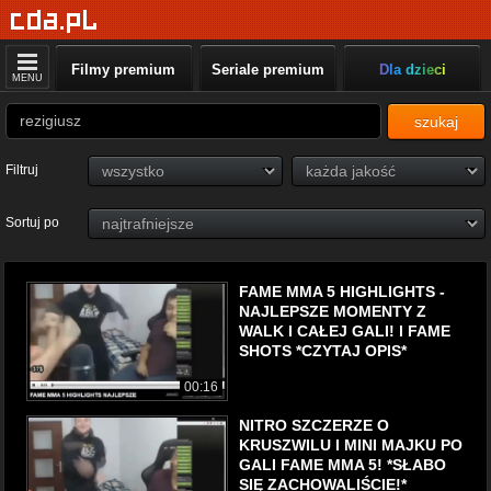
Filmy premium
Seriale premium
Dla dzieci
MENU
szukaj
Filtruj
Sortuj po
FAME MMA 5 HIGHLIGHTS -
NAJLEPSZE MOMENTY Z
WALK I CAŁEJ GALI! l FAME
SHOTS *CZYTAJ OPIS*
00:16
NITRO SZCZERZE O
KRUSZWILU I MINI MAJKU PO
GALI FAME MMA 5! *SŁABO
SIĘ ZACHOWALIŚCIE!*