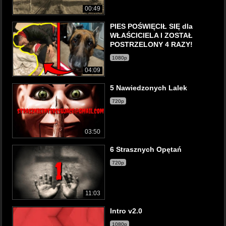
00:49
PIES POŚWIĘCIŁ SIĘ dla
WŁAŚCICIELA I ZOSTAŁ
POSTRZELONY 4 RAZY!
1080p
04:09
5 Nawiedzonych Lalek
720p
03:50
6 Strasznych Opętań
720p
11:03
Intro v2.0
1080p