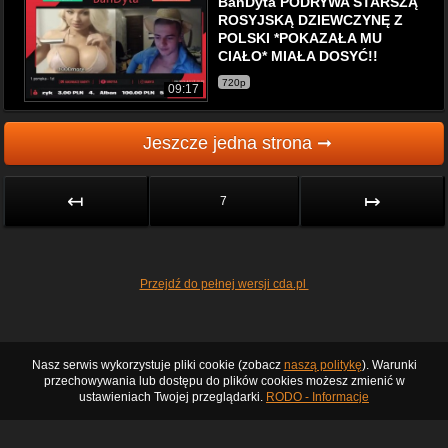
BanDyta PODRYWA STARSZĄ
ROSYJSKĄ DZIEWCZYNĘ Z
POLSKI *POKAZAŁA MU
CIAŁO* MIAŁA DOSYĆ!!
720p
09:17
Jeszcze jedna strona ➞
↤
↦
7
Przejdź do pełnej wersji cda.pl
Nasz serwis wykorzystuje pliki cookie (zobacz
naszą politykę
). Warunki
przechowywania lub dostępu do plików cookies możesz zmienić w
ustawieniach Twojej przeglądarki.
RODO - Informacje