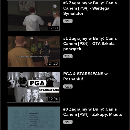
#6 Zagrajmy w Bully: Canis
Canem [PS4] - Wardęga
Symulator
720p
17:30
#1 Zagrajmy w Bully: Canis
Canem [PS4] - GTA Szkoła
początek
720p
24:20
PGA & STARS4FANS w
Poznaniu!
720p
12:04
#8 Zagrajmy w Bully: Canis
Canem [PS4] - Zakupy, Miasto
720p