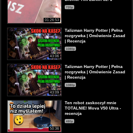
720p
01:26:53
Talizman Harry Potter | Pełna
rozgrywka | Omówienie Zasad
| Recenzja
1080p
43:06
Talizman Harry Potter | Pełna
rozgrywka | Omówienie Zasad
| Recenzja
1080p
43:09
Ten robot zaskoczył mnie
TOTALNIE! Mova V50 Ultra -
recenzja
480p
50:36