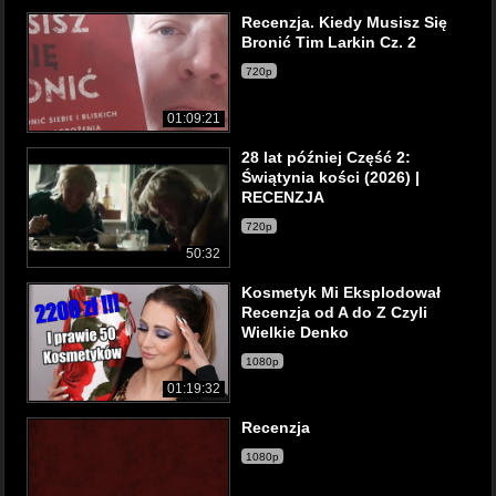
Recenzja. Kiedy Musisz Się
Bronić Tim Larkin Cz. 2
720p
01:09:21
28 lat później Część 2:
Świątynia kości (2026) |
RECENZJA
720p
50:32
Kosmetyk Mi Eksplodował
Recenzja od A do Z Czyli
Wielkie Denko
1080p
01:19:32
Recenzja
1080p