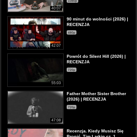
1080p
40:07
90 minut do wolności (2026) |
RECENZJA
480p
42:07
Powrót do Silent Hill (2026) |
RECENZJA
720p
55:03
Father Mother Sister Brother
(2026) | RECENZJA
720p
47:08
Recenzja. Kiedy Musisz Się
Bronić. Tim Larkin cz. 1