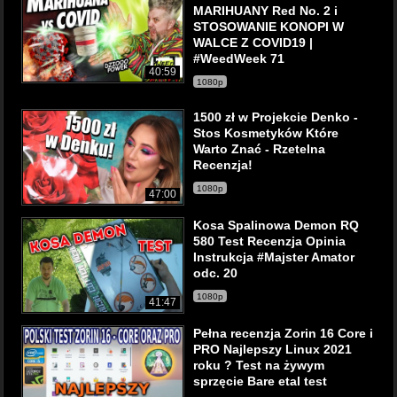
MARIHUANY Red No. 2 i
STOSOWANIE KONOPI W
WALCE Z COVID19 |
#WeedWeek 71
40:59
1080p
1500 zł w Projekcie Denko -
Stos Kosmetyków Które
Warto Znać - Rzetelna
Recenzja!
1080p
47:00
Kosa Spalinowa Demon RQ
580 Test Recenzja Opinia
Instrukcja #Majster Amator
odc. 20
1080p
41:47
Pełna recenzja Zorin 16 Core i
PRO Najlepszy Linux 2021
roku ? Test na żywym
sprzęcie Bare etal test