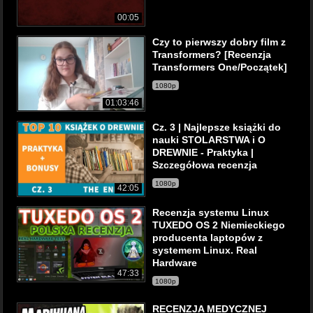
00:05
Czy to pierwszy dobry film z
Transformers? [Recenzja
Transformers One/Początek]
1080p
01:03:46
Cz. 3 | Najlepsze książki do
nauki STOLARSTWA i O
DREWNIE - Praktyka |
Szczegółowa recenzja
1080p
42:05
Recenzja systemu Linux
TUXEDO OS 2 Niemieckiego
producenta laptopów z
systemem Linux. Real
Hardware
47:33
1080p
RECENZJA MEDYCZNEJ