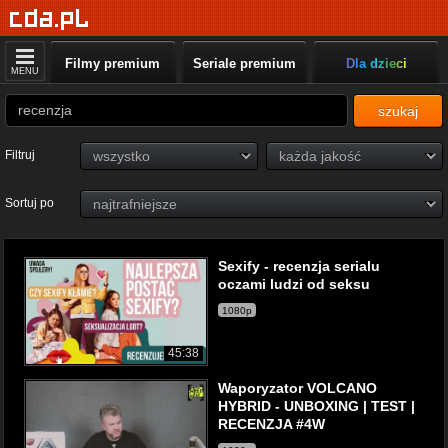
Filmy premium
Seriale premium
Dla dzieci
MENU
szukaj
Filtruj
Sortuj po
Sexify - recenzja serialu
oczami ludzi od seksu
1080p
45:38
Waporyzator VOLCANO
HYBRID - UNBOXING | TEST |
RECENZJA #4W