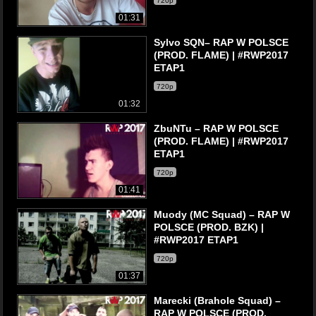
720p
01:31
Sylvo SQN– RAP W POLSCE
(PROD. FLAME) | #RWP2017
ETAP1
720p
01:32
ZbuNTu – RAP W POLSCE
(PROD. FLAME) | #RWP2017
ETAP1
720p
01:41
Muody (MC Squad) – RAP W
POLSCE (PROD. BZK) |
#RWP2017 ETAP1
720p
01:37
Marecki (Brahole Squad) –
RAP W POLSCE (PROD.