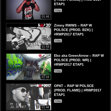
ETAP1
720p
01:46
Zimny RWWS – RAP W
POLSCE (PROD. BZK) |
#RWP2017 ETAP1
720p
01:59
Eko aka GreenArrow – RAP W
POLSCE (PROD. WR) |
#RWP2017 ETAP1
720p
01:34
OPAT – RAP W POLSCE
(PROD. FLAME) | #RWP2017
ETAP1
720p
01:46