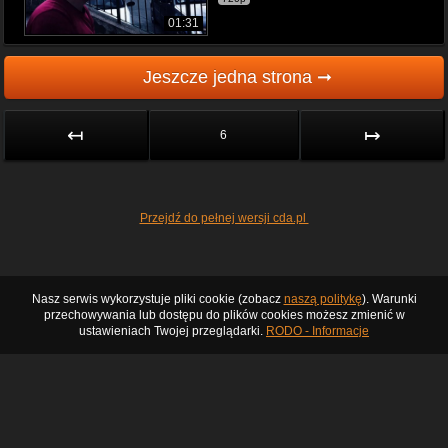
01:31
Jeszcze jedna strona ➞
↤
↦
6
Przejdź do pełnej wersji cda.pl
Nasz serwis wykorzystuje pliki cookie (zobacz
naszą politykę
). Warunki
przechowywania lub dostępu do plików cookies możesz zmienić w
ustawieniach Twojej przeglądarki.
RODO - Informacje