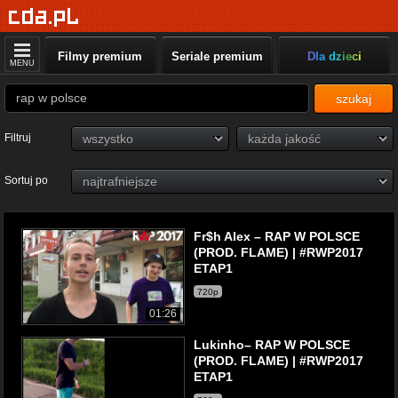
Filmy premium
Seriale premium
Dla dzieci
MENU
szukaj
Filtruj
Sortuj po
Fr$h Alex – RAP W POLSCE
(PROD. FLAME) | #RWP2017
ETAP1
720p
01:26
Lukinho– RAP W POLSCE
(PROD. FLAME) | #RWP2017
ETAP1