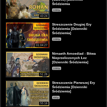
Śródziemia
1080p
43:24
Streszczenie Drugiej Ery
Śródziemia [Dzienniki
Śródziemia]
1080p
01:04:27
Nirnaeth Arnoediad - Bitwa
Nieprzeliczonych Łez
[Dzienniki Śródziemia]
1080p
51:26
Streszczenie Pierwszej Ery
Śródziemia [Dzienniki
Śródziemia]
480p
55:16