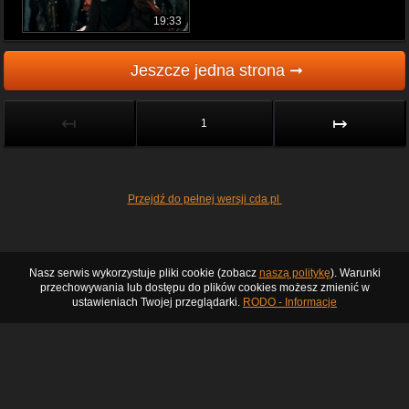
19:33
Jeszcze jedna strona ➞
↤
↦
1
Przejdź do pełnej wersji cda.pl
Nasz serwis wykorzystuje pliki cookie (zobacz
naszą politykę
). Warunki
przechowywania lub dostępu do plików cookies możesz zmienić w
ustawieniach Twojej przeglądarki.
RODO - Informacje