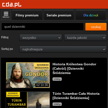
Filmy premium
Seriale premium
Dla dzieci
MENU
szukaj
Filtruj
Sortuj po
Historia Królestwa Gondor
(Całość) [Dzienniki
Śródziemia
1080p
02:10:36
Túrin Turambar Cała Historia
[Dzienniki Śródziemia]
1080p