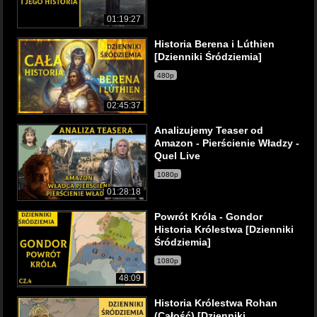
01:19:27
Historia Berena i Lúthien
[Dzienniki Śródziemia]
480p
02:45:37
Analizujemy Teaser od
Amazon - Pierścienie Władzy -
Quel Live
1080p
01:28:18
Powrót Króla - Gondor
Historia Królestwa [Dzienniki
Śródziemia]
1080p
48:09
Historia Królestwa Rohan
(Całość) [Dzienniki