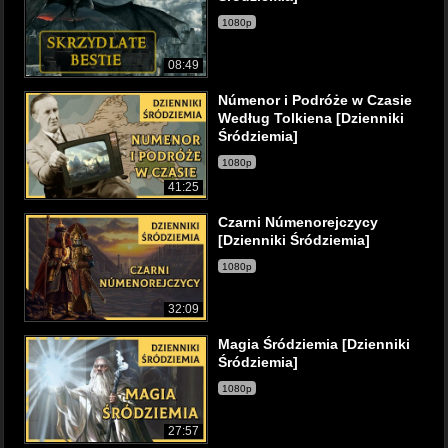
1080p
08:49
Númenor i Podróże w Czasie
Według Tolkiena [Dzienniki
Śródziemia]
1080p
41:25
Czarni Númenorejczycy
[Dzienniki Śródziemia]
1080p
32:09
Magia Śródziemia [Dzienniki
Śródziemia]
1080p
27:57