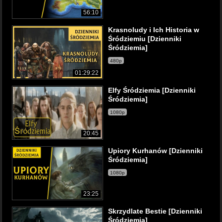
56:10
Krasnoludy i Ich Historia w
Śródziemiu [Dzienniki
Śródziemia]
480p
01:29:22
Elfy Śródziemia [Dzienniki
Śródziemia]
1080p
20:45
Upiory Kurhanów [Dzienniki
Śródziemia]
1080p
23:25
Skrzydlate Bestie [Dzienniki
Śródziemia]