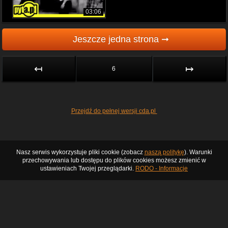
03:06
Jeszcze jedna strona ➞
↤
↦
6
Przejdź do pełnej wersji cda.pl
Nasz serwis wykorzystuje pliki cookie (zobacz
naszą politykę
). Warunki
przechowywania lub dostępu do plików cookies możesz zmienić w
ustawieniach Twojej przeglądarki.
RODO - Informacje