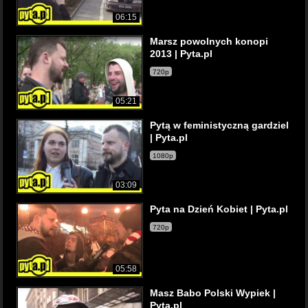
06:15
Marsz powolnych konopi
2013 | Pyta.pl
720p
05:21
Pytą w feministyczną gardziel
| Pyta.pl
1080p
03:09
Pyta na Dzień Kobiet | Pyta.pl
720p
05:58
Masz Babo Polski Wypiek |
Pyta.pl