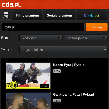
Filmy premium
Seriale premium
Dla dzieci
MENU
szukaj
Filtruj
Sortuj po
Kacza Pyta | Pyta.pl
720p
03:39
Gwałtowna Pyta | Pyta.pl
720p