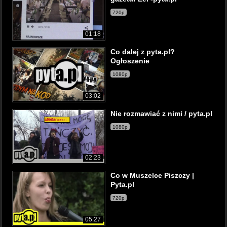
720p
01:18
Co dalej z pyta.pl?
Ogłoszenie
1080p
03:02
Nie rozmawiać z nimi / pyta.pl
1080p
02:23
Co w Muszelce Piszczy |
Pyta.pl
720p
05:27