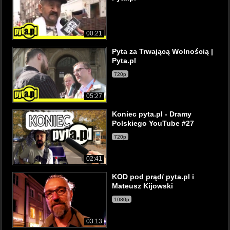
00:21
Pyta za Trwającą Wolnością |
Pyta.pl
720p
05:27
Koniec pyta.pl - Dramy
Polskiego YouTube #27
720p
02:41
KOD pod prąd/ pyta.pl i
Mateusz Kijowski
1080p
03:13