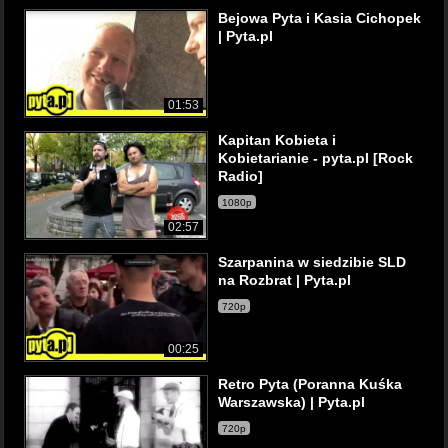
Bejowa Pyta i Kasia Cichopek
| Pyta.pl
01:53
Kapitan Kobieta i
Kobietarianie - pyta.pl [Rock
Radio]
1080p
02:57
Szarpanina w siedzibie SLD
na Rozbrat | Pyta.pl
720p
00:25
Retro Pyta (Poranna Kuśka
Warszawska) | Pyta.pl
720p