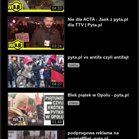
04:33
Nie dla ACTA - Jaok z pyta.pl
dla TTV | Pyta.pl
03:24
pyta.pl vs antifa czyli antifajt
1080p
04:27
Blek piątek w Opolu - pyta.pl
1080p
01:49
podprogowa reklama na
gazetaPEel -pyta.pl