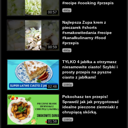
#recipe #cooking #przepis
480p
00:57
Najlepsza Zupa krem z
pieczarek #shorts
#smakowitedania #recipe
#kanałkulinarny #food
#przepis
00:59
480p
TYLKO 4 jabłka a otrzymasz
niesamowite ciasto! Szybki i
prosty przepis na pyszne
ciasto z jabłkami!
1080p
02:48
Pokochasz ten przepis!
Sprawdź jak jak przygotować
idealne pieczone ziemniaki z
chrupiącą skórką.
1080p
01:58