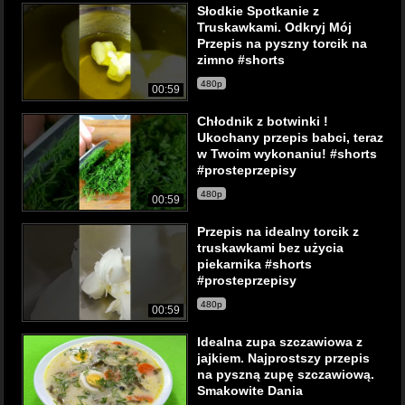
Słodkie Spotkanie z
Truskawkami. Odkryj Mój
Przepis na pyszny torcik na
zimno #shorts
480p
00:59
Chłodnik z botwinki !
Ukochany przepis babci, teraz
w Twoim wykonaniu! #shorts
#prosteprzepisy
480p
00:59
Przepis na idealny torcik z
truskawkami bez użycia
piekarnika #shorts
#prosteprzepisy
480p
00:59
Idealna zupa szczawiowa z
jajkiem. Najprostszy przepis
na pyszną zupę szczawiową.
Smakowite Dania