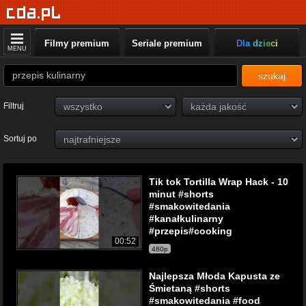
Filmy premium
Seriale premium
Dla dzieci
MENU
szukaj
Filtruj
Sortuj po
Tik tok Tortilla Wrap Hack - 10
minut #shorts
#smakowitedania
#kanałkulinarny
#przepis#cooking
00:52
480p
Najlepsza Młoda Kapusta ze
Śmietaną #shorts
#smakowitedania #food