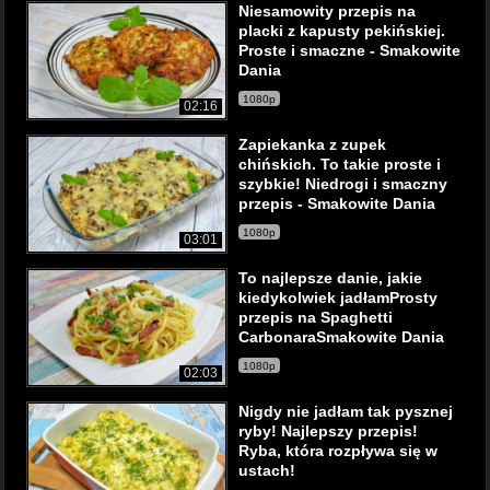
Niesamowity przepis na
placki z kapusty pekińskiej.
Proste i smaczne - Smakowite
Dania
1080p
02:16
Zapiekanka z zupek
chińskich. To takie proste i
szybkie! Niedrogi i smaczny
przepis - Smakowite Dania
1080p
03:01
To najlepsze danie, jakie
kiedykolwiek jadłamProsty
przepis na Spaghetti
CarbonaraSmakowite Dania
1080p
02:03
Nigdy nie jadłam tak pysznej
ryby! Najlepszy przepis!
Ryba, która rozpływa się w
ustach!