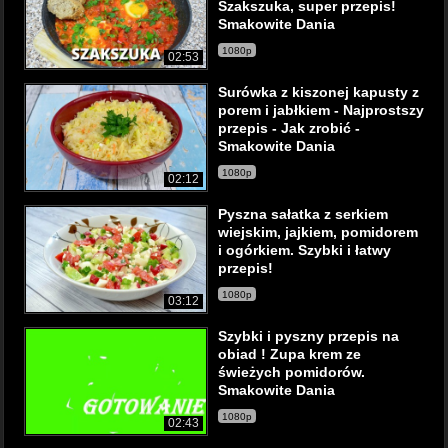
Szakszuka, super przepis!
Smakowite Dania
1080p
02:53
Surówka z kiszonej kapusty z
porem i jabłkiem - Najprostszy
przepis - Jak zrobić -
Smakowite Dania
1080p
02:12
Pyszna sałatka z serkiem
wiejskim, jajkiem, pomidorem
i ogórkiem. Szybki i łatwy
przepis!
1080p
03:12
Szybki i pyszny przepis na
obiad ! Zupa krem ze
świeżych pomidorów.
Smakowite Dania
1080p
02:43