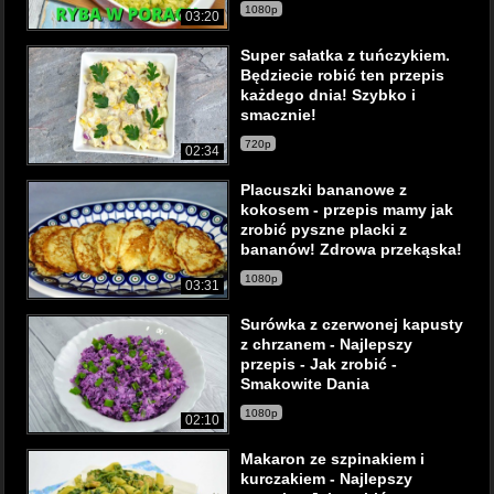
1080p
03:20
Super sałatka z tuńczykiem.
Będziecie robić ten przepis
każdego dnia! Szybko i
smacznie!
720p
02:34
Placuszki bananowe z
kokosem - przepis mamy jak
zrobić pyszne placki z
bananów! Zdrowa przekąska!
1080p
03:31
Surówka z czerwonej kapusty
z chrzanem - Najlepszy
przepis - Jak zrobić -
Smakowite Dania
1080p
02:10
Makaron ze szpinakiem i
kurczakiem - Najlepszy