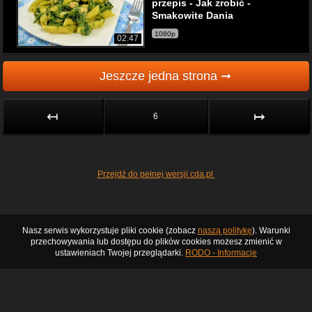
przepis - Jak zrobić -
Smakowite Dania
1080p
02:47
Jeszcze jedna strona ➞
↤
↦
6
Przejdź do pełnej wersji cda.pl
Nasz serwis wykorzystuje pliki cookie (zobacz
naszą politykę
). Warunki
przechowywania lub dostępu do plików cookies możesz zmienić w
ustawieniach Twojej przeglądarki.
RODO - Informacje