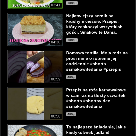
1080p
03:41
Najłatwiejszy sernik na
kruchym cieście. Przepis,
który zaskoczył wszystkich
gości. Smakowite Dania.
1080p
04:30
Domowa tortilla. Moja rodzina
prosi mnie o robienie jej
codziennie #shorts
#smakowitedania #przepis
480p
00:59
Przepis na róże karnawałowe
w sam raz na tłusty czwartek
#shorts #shortsvideo
#smakowitedania
480p
00:58
To najlepsze śniadanie, jakie
kiedykolwiek jadłam!