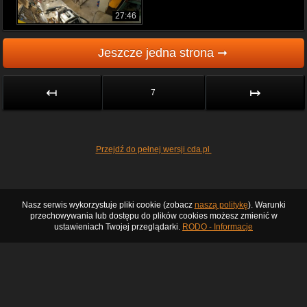
27:46
Jeszcze jedna strona ➞
↤
↦
7
Przejdź do pełnej wersji cda.pl
Nasz serwis wykorzystuje pliki cookie (zobacz
naszą politykę
). Warunki
przechowywania lub dostępu do plików cookies możesz zmienić w
ustawieniach Twojej przeglądarki.
RODO - Informacje