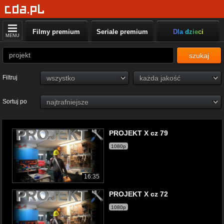
Filmy premium
Seriale premium
Dla dzieci
MENU
szukaj
Filtruj
Sortuj po
PROJEKT X cz 79
1080p
16:35
PROJEKT X cz 72
1080p