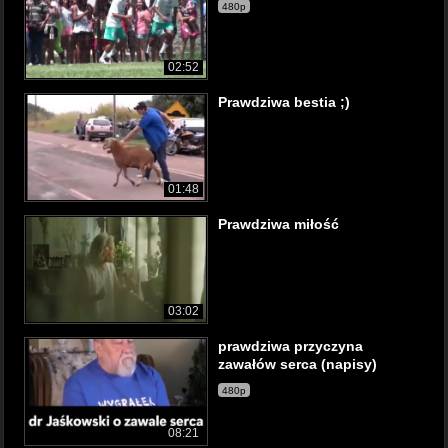
480p
02:52
Prawdziwa bestia ;)
01:48
Prawdziwa miłość
03:02
prawdziwa przyczyna
zawałów serca (napisy)
480p
08:21