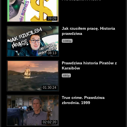
39:09
Jak rzuciłem pracę. Historia
prawdziwa
1080p
08:13
Prawdziwa historia Piratów z
Karaibów
480p
01:30:24
True crime. Prawdziwa
zbrodnia. 1999
02:02:20