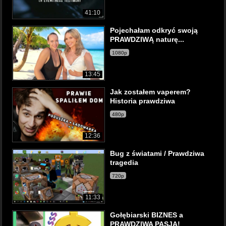
41:10
Pojechałam odkryć swoją
PRAWDZIWĄ naturę...
1080p
13:45
Jak zostałem vaperem?
Historia prawdziwa
480p
12:36
Bug z światami / Prawdziwa
tragedia
720p
11:33
Gołębiarski BIZNES a
PRAWDZIWA PASJA!