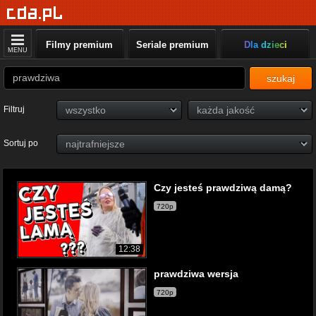
Filmy premium
Seriale premium
Dla dzieci
MENU
szukaj
Filtruj
Sortuj po
Czy jesteś prawdziwą damą?
720p
12:38
prawdziwa wersja
720p