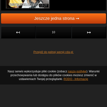
13:27
Jeszcze jedna strona ➞
↤
↦
10
Przejdź do pełnej wersji cda.pl
Nasz serwis wykorzystuje pliki cookie (zobacz
naszą politykę
). Warunki
przechowywania lub dostępu do plików cookies możesz zmienić w
ustawieniach Twojej przeglądarki.
RODO - Informacje