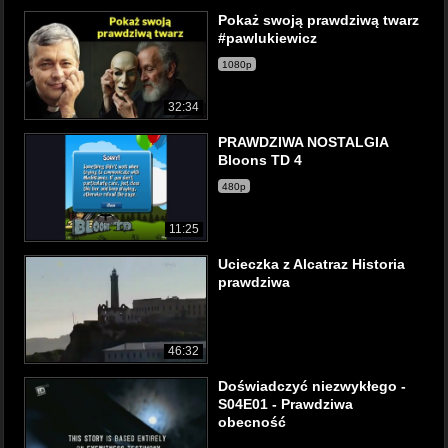
Pokaż swoją prawdziwą twarz
#pawlukiewicz
1080p
32:34
PRAWDZIWA NOSTALGIA
Bloons TD 4
480p
11:25
Ucieczka z Alcatraz Historia
prawdziwa
46:32
Doświadczyć niezwykłego -
S04E01 - Prawdziwa
obecność