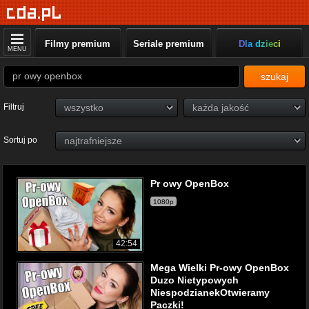
Filmy premium
Seriale premium
Dla dzieci
MENU
szukaj
Filtruj
Sortuj po
Pr owy OpenBox
1080p
42:54
Mega Wielki Pr-owy OpenBox
Duzo Nietypowych
NiespodzianekOtwieramy
Paczki!