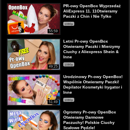
PR-owy OpenBox Wyprzedaż
AliExpress 11. 11Otwieramy
Paczki z Chin i Nie Tylko
1080p
55:59
Letni Pr-owy OpenBox
Otwieramy Paczki i Mierzymy
Ciuchy z Aliexpress Shein &
Inne
1080p
49:25
Urodzinowy Pr-owy OpenBox!
Wspólnie Otwieramy Paczki!
Depilator Kosmetyki Irygator i
Inne
1080p
51:49
Ogromny Pr-owy OpenBox
Otwieramy Darmowe
Paczuchy! Polskie Ciuchy
Szałowe Pędzle!