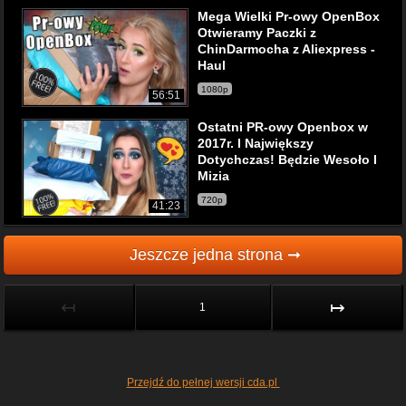
Mega Wielki Pr-owy OpenBox
Otwieramy Paczki z
ChinDarmocha z Aliexpress -
Haul
1080p
56:51
Ostatni PR-owy Openbox w
2017r. I Największy
Dotychczas! Będzie Wesoło I
Mizia
720p
41:23
Jeszcze jedna strona ➞
↤
↦
1
Przejdź do pełnej wersji cda.pl