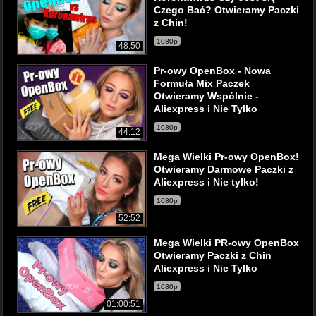
Czego Bać? Otwieramy Paczki
z Chin!
1080p
48:50
Pr-owy OpenBox - Nowa
Formuła Mix Paczek
Otwieramy Wspólnie -
Aliexpress i Nie Tylko
1080p
44:12
Mega Wielki Pr-owy OpenBox!
Otwieramy Darmowe Paczki z
Aliexpress i Nie tylko!
1080p
52:52
Mega Wielki PR-owy OpenBox
Otwieramy Paczki z Chin
Aliexpress i Nie Tylko
1080p
01:00:51