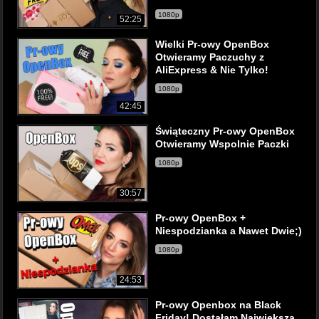
1080p
52:25
Wielki Pr-owy OpenBox
Otwieramy Paczuchy z
AliExpress & Nie Tylko!
1080p
42:45
Świąteczny Pr-owy OpenBox
Otwieramy Wspolnie Paczki
1080p
30:57
Pr-owy OpenBox +
Niespodzianka a Nawet Dwie;)
1080p
24:53
Pr-owy Openbox na Black
Friday! Dostałam Największa