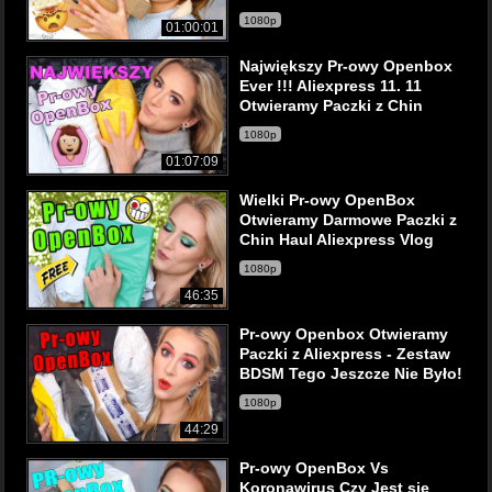
1080p
01:00:01
Największy Pr-owy Openbox
Ever !!! Aliexpress 11. 11
Otwieramy Paczki z Chin
1080p
01:07:09
Wielki Pr-owy OpenBox
Otwieramy Darmowe Paczki z
Chin Haul Aliexpress Vlog
1080p
46:35
Pr-owy Openbox Otwieramy
Paczki z Aliexpress - Zestaw
BDSM Tego Jeszcze Nie Było!
1080p
44:29
Pr-owy OpenBox Vs
Koronawirus Czy Jest się