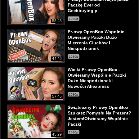
Paczkę Ever od
Geekbuying.pl
1080p
55:43
Pr-owy OpenBox Wspolnie
Otwieramy Paczki Dużo
Mierzenia Ciuchów i
Niespodzianek
1080p
44:46
Wielki Pr-owy OpenBox -
Otwieramy Wspólnie Paczki
Dużo Niespodzianek I
Nowości Aliexpress
1080p
57:45
Świąteczny Pr-owy OpenBox
Szukasz Pomysłu Na Prezent?
Jestem!Otwieramy Wspólnie
Paczki
1080p
45:29