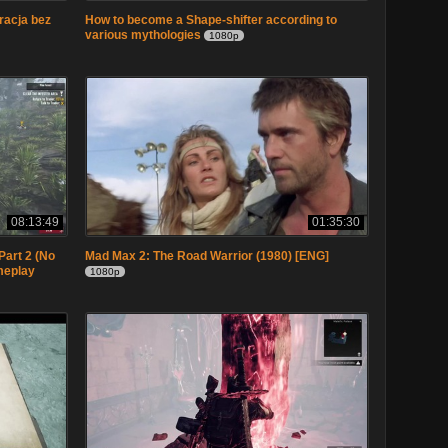
racja bez
How to become a Shape-shifter according to
various mythologies
1080p
08:13:49
01:35:30
Part 2 (No
Mad Max 2: The Road Warrior (1980) [ENG]
meplay
1080p