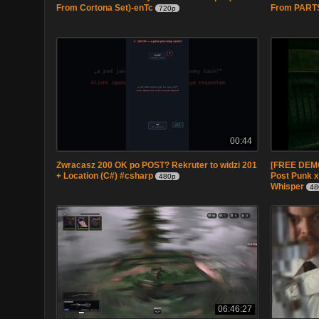
From Cortona Set)-enTc
From PARTS
720p
00:44
Zwracasz 200 OK po POST? Rekruter to widzi 201
[FREE DEMO
+ Location (C#) #csharp
Post Punk x
480p
Whisper
48
06:46:27