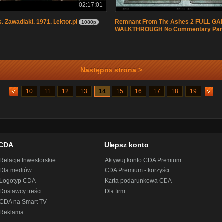
02:17:01
. Zawadiaki. 1971. Lektor.pl
Remnant From The Ashes 2 FULL G
1080p
WALKTHROUGH No Commentary Part
Następna strona >
10
11
12
13
14
15
16
17
18
19
CDA
Ulepsz konto
Relacje Inwestorskie
Aktywuj konto CDA Premium
Dla mediów
CDA Premium - korzyści
Logotyp CDA
Karta podarunkowa CDA
Dostawcy treści
Dla firm
CDA na Smart TV
Reklama