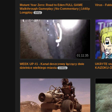
Mutant Year Zero: Road to Eden FULL GAME
Virus - Fuk
Walkthrough Gameplay | No Commentary | 1440p
Longplay
480p
01:11:35
WEEK UP #1 - Kanał deszczowy łączący dwie
UKRYTE star
dzielnice wielkiego miasta
KAIZOKU-Ō
1080p