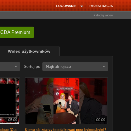
LOGOWANIE
REJESTRACJA
+ dodaj wideo
 CDA Premium
Wideo użytkowników
Sortuj po:
Najtrafniejsze
05:09
00:09
tique (Cut
Komu się zdarzyło polajkować post byłego/byłej?