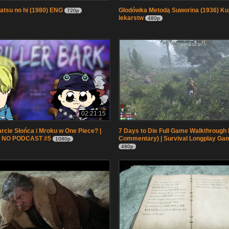
katsu no hi (1980) ENG
Głodówka Metodą Suworina (1936) Ku
720p
lekarstw
480p
02:21:15
cie Słońca i Mroku w One Piece? |
7 Days to Die Full Game Walkthrough 
 NO PODCAST #5
Commentary) | Survival Longplay Ga
1080p
480p