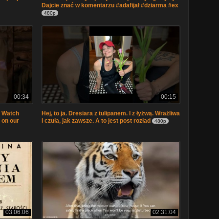
Dajcie znać w komentarzu #adafijał #dziarma #ex
480p
00:34
00:15
. Watch
Hej, to ja. Dresiara z tulipanem. I z łyżwą. Wrażliwa
 on our
i czuła, jak zawsze. A to jest post rozład
480p
03:06:06
02:31:04