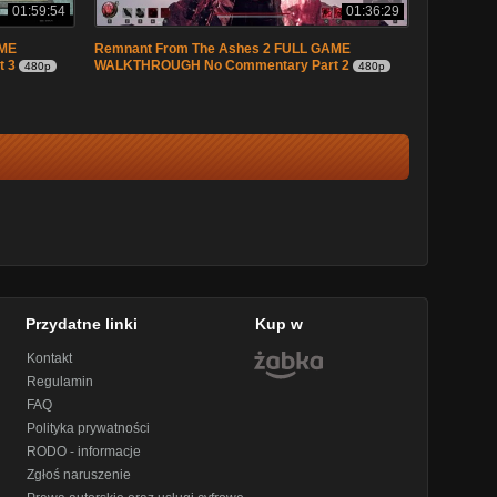
01:59:54
01:36:29
AME
Remnant From The Ashes 2 FULL GAME
 3
WALKTHROUGH No Commentary Part 2
480p
480p
Przydatne linki
Kup w
Kontakt
Regulamin
FAQ
Polityka prywatności
RODO - informacje
Zgłoś naruszenie