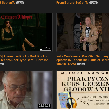
 Set)-enTc
From Barone Set)-enTc
720p
720p
01:57
] Alternative Rock x Dark Rock x
Yalta Conference: Post-War Germany
 Techno Rock Type Beat ~ Crimson
episode #25 about The Battle of Berlin
channel NOW!
0p
480p
02:36:13