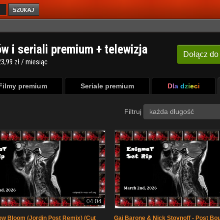
ów i seriali premium + telewizja
Dołącz
do
3,99 zł / miesiąc
Filmy premium
Seriale premium
Dla dzieci
Filtruj
każda długość
04:04
w Bloom (Jordin Post Remix) (Cut
Gai Barone & Nick Stoynoff - Post Bou