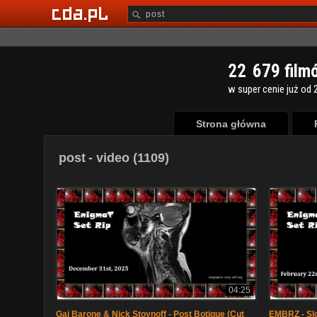
2
2
6
7
9
film
w super cenie już od 2
Strona główna
post
- video (1109)
04:25
Gai Barone & Nick Stoynoff - Post Botique (Cut
EMBRZ - Slo