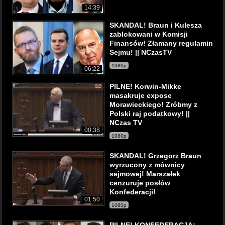
14:39
SKANDAL! Braun i Kulesza
zablokowani w Komisji
Finansów! Złamany regulamin
Sejmu! || NCzasTV
1080p
06:22
PILNE! Korwin-Mikke
masakruje expose
Morawieckiego! Zróbmy z
Polski raj podatkowy! ||
NCzas TV
00:38
1080p
SKANDAL! Grzegorz Braun
wyrzucony z mównicy
sejmowej! Marszałek
cenzuruje posłów
Konfederacji!
01:50
1080p