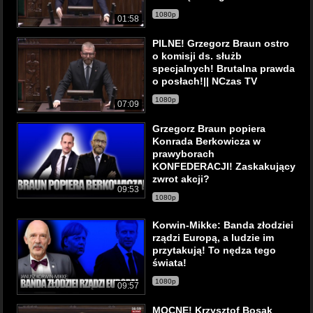
1080p
01:58
PILNE! Grzegorz Braun ostro
o komisji ds. służb
specjalnych! Brutalna prawda
o posłach!|| NCzas TV
1080p
07:09
Grzegorz Braun popiera
Konrada Berkowicza w
prawyborach
KONFEDERACJI! Zaskakujący
zwrot akcji?
09:53
1080p
Korwin-Mikke: Banda złodziei
rządzi Europą, a ludzie im
przytakują! To nędza tego
świata!
1080p
09:57
MOCNE! Krzysztof Bosak