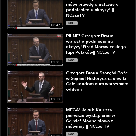
mówi prawdę o ustawie o
podniesieniu akcyzy! ||
NCzasTV
1080p
02:47
PILNE! Grzegorz Braun
wprost o podniesieniu
akcyzy! Rząd Morawieckiego
łupi Polaków|| NCzasTV
1080p
02:35
Grzegorz Braun Szczęść Boże
w Sejmie! Historyczna chwila.
Całe kondominum wstrzymało
oddech
03:13
MEGA! Jakub Kulesza
pierwsze wystąpienie w
Sejmie! Mocne słowa z
mównicy || NCzas TV
1080p