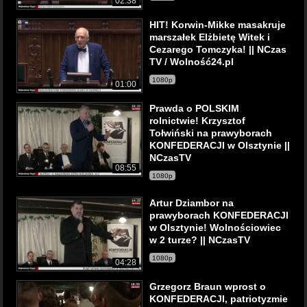
02:38
HIT! Korwin-Mikke masakruje
marszałek Elżbietę Witek i
Cezarego Tomczyka! || NCzas
TV / Wolność24.pl
1080p
01:00
Prawda o POLSKIM
rolnictwie! Krzysztof
Tołwiński na prawyborach
KONFEDERACJI w Olsztynie ||
NCzasTV
08:55
1080p
Artur Dziambor na
prawyborach KONFEDERACJI
w Olsztynie! Wolnościowiec
w 2 turze? || NCzasTV
1080p
04:28
Grzegorz Braun wprost o
KONFEDERACJI, patriotyzmie