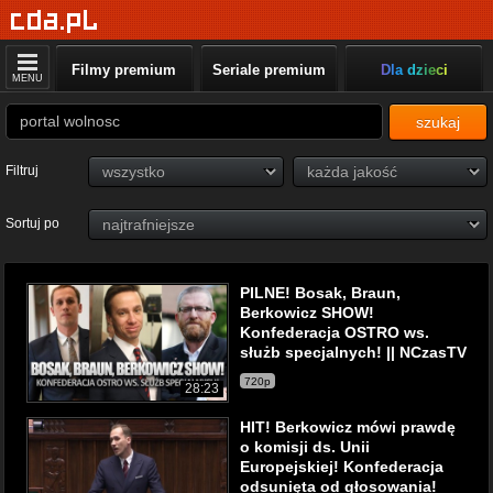
Filmy premium
Seriale premium
Dla dzieci
MENU
szukaj
Filtruj
Sortuj po
PILNE! Bosak, Braun,
Berkowicz SHOW!
Konfederacja OSTRO ws.
służb specjalnych! || NCzasTV
720p
28:23
HIT! Berkowicz mówi prawdę
o komisji ds. Unii
Europejskiej! Konfederacja
odsunięta od głosowania!