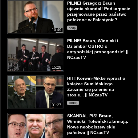
PILNE! Grzegorz Braun
ujawnia skandal! Podkarpacie
przejmowane przez państwo
położone w Palestynie?
720p
10:49
PILNE! Braun, Winnicki i
Dziambor OSTRO o
antypolskiej propagandzie! ||
NCzasTV
15:28
HIT! Korwin-Mikke wprost o
książce Sumlińskiego.
Zacznie się palenie na
stosie... || NCzasTV
1080p
01:27
SKANDAL PiS! Braun,
Winnicki, Tołwiński alarmują.
Nowe neobolszewickie
państwo || NCzasTV