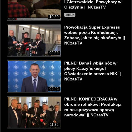
i Gietrzwałdzie. Prawybory w
Olsztynie || NCzasTV
1080p
10:30
Prowokacja Super Expressu
wobec posła Konfederacji.
Zobacz, jak to się skończyło ||
NCzasTV
02:52
PILNE! Banaś wbija nóż w
plecy Kaczyńskiego!
Oświadczenie prezesa NIK ||
NCzasTV
02:42
PILNE! KONFEDERACJA w
obronie rolników! Produkcja
rolno-spożywcza sprawą
narodowa! || NCzasTV
11:39