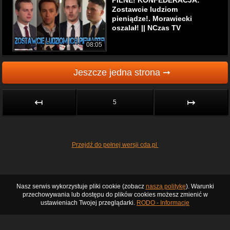
PILNE! KONFEDERACJA:
Zostawcie ludziom
pieniądze!. Morawiecki
oszalał! || NCzas TV
08:05
Jeszcze jedna strona ➞
↤
↦
5
Przejdź do pełnej wersji cda.pl
Nasz serwis wykorzystuje pliki cookie (zobacz
naszą politykę
). Warunki
przechowywania lub dostępu do plików cookies możesz zmienić w
ustawieniach Twojej przeglądarki.
RODO - Informacje