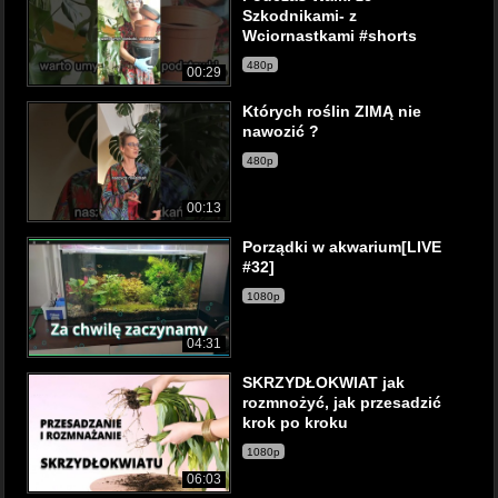
Szkodnikami- z
Wciornastkami #shorts
480p
00:29
Których roślin ZIMĄ nie
nawozić ?
480p
00:13
Porządki w akwarium[LIVE
#32]
1080p
04:31
SKRZYDŁOKWIAT jak
rozmnożyć, jak przesadzić
krok po kroku
1080p
06:03