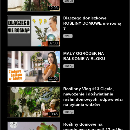
1080p
12:03
Dlaczego doniczkowe
ROŚLINY DOMOWE nie rosną
?
720p
07:00
MAŁY OGRÓDEK NA
BALKONIE W BLOKU
1080p
11:06
Roślinny Vlog #13 Cięcie,
nawożenie i doświetlanie
roślin domowych, odpowiedzi
na pytania widzów
1080p
19:46
Rośliny domowe na
południowy parapet! 12 roślin