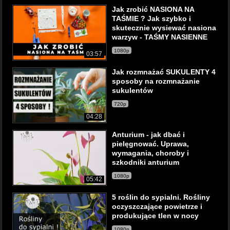
Jak zrobić NASIONA NA
TAŚMIE ? Jak szybko i
skutecznie wysiewać nasiona
warzyw - TAŚMY NASIENNE
1080p
03:57
Jak rozmnażać SUKULENTY 4
sposoby na rozmnażanie
sukulentów
720p
04:28
Anturium - jak dbać i
pielęgnować. Uprawa,
wymagania, choroby i
szkodniki anturium
1080p
05:42
5 roślin do sypialni. Rośliny
oczyszczające powietrze i
produkujące tlen w nocy
1080p