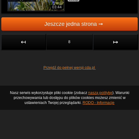
03:44
Jeszcze jedna strona ➞
↤
↦
8
Przejdź do pełnej wersji cda.pl
Nasz serwis wykorzystuje pliki cookie (zobacz
naszą politykę
). Warunki
przechowywania lub dostępu do plików cookies możesz zmienić w
ustawieniach Twojej przeglądarki.
RODO - Informacje