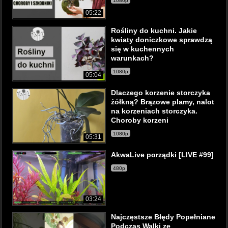
1080p
05:22
Rośliny do kuchni. Jakie
kwiaty doniczkowe sprawdzą
się w kuchennych
warunkach?
1080p
05:04
Dlaczego korzenie storczyka
żółkną? Brązowe plamy, nalot
na korzeniach storczyka.
Choroby korzeni
1080p
05:31
AkwaLive porządki [LIVE #99]
480p
03:24
Najczęstsze Błędy Popełniane
Podczas Walki ze