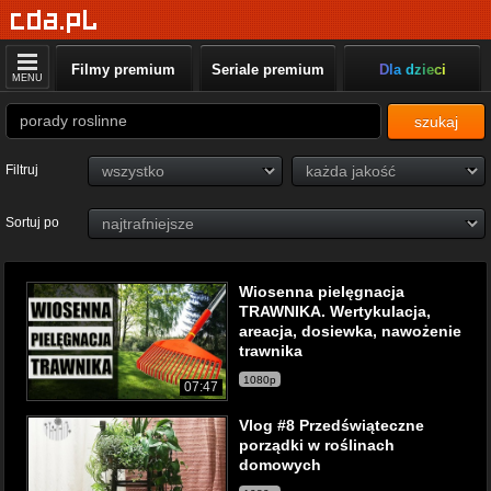
Filmy premium
Seriale premium
Dla dzieci
MENU
szukaj
Filtruj
Sortuj po
Wiosenna pielęgnacja
TRAWNIKA. Wertykulacja,
areacja, dosiewka, nawożenie
trawnika
1080p
07:47
Vlog #8 Przedświąteczne
porządki w roślinach
domowych