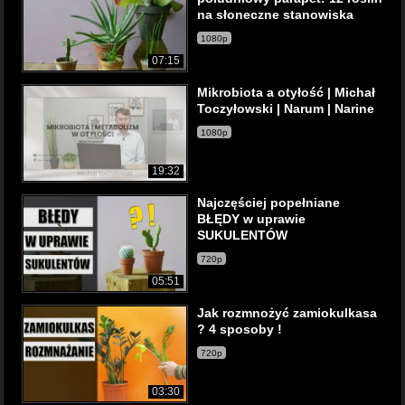
na słoneczne stanowiska
1080p
07:15
Mikrobiota a otyłość | Michał
Toczyłowski | Narum | Narine
1080p
19:32
Najczęściej popełniane
BŁĘDY w uprawie
SUKULENTÓW
720p
05:51
Jak rozmnożyć zamiokulkasa
? 4 sposoby !
720p
03:30