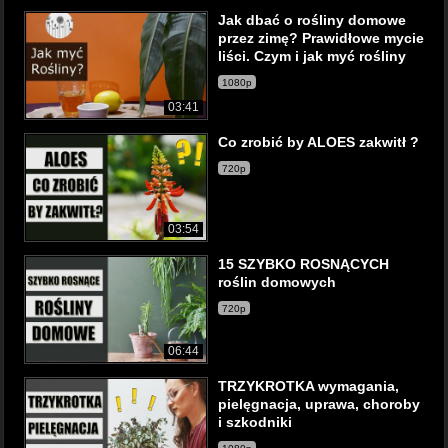
Jak dbać o rośliny domowe
przez zimę? Prawidłowe mycie
liści. Czym i jak myć rośliny
1080p
03:41
Co zrobić by ALOES zakwitł ?
720p
03:54
15 SZYBKO ROSNĄCYCH
roślin domowych
720p
06:44
TRZYKROTKA wymagania,
pielęgnacja, uprawa, choroby
i szkodniki