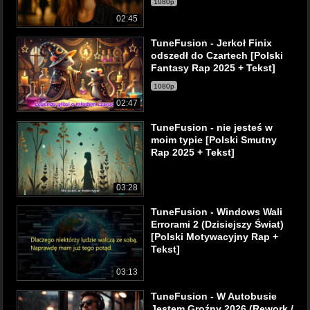
1080p
02:45
TuneFusion - Jerkoł Finix
odszedł do Czartech [Polski
Fantasy Rap 2025 + Tekst]
1080p
02:47
TuneFusion - nie jesteś w
moim typie [Polski Smutny
Rap 2025 + Tekst]
03:28
TuneFusion - Windows Wali
Errorami 2 (Dzisiejszy Świat)
[Polski Motywacyjny Rap +
Tekst]
03:13
TuneFusion - W Autobusie
Jestem Groźny 2026 (Rework /