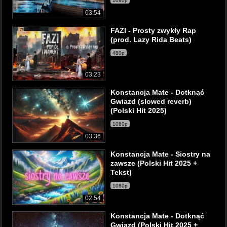
1080p
03:54
FAZI - Prosty zwykły Rap
(prod. Lazy Rida Beats)
480p
03:23
Konstancja Mate - Dotknąć
Gwiazd (slowed reverb)
(Polski Hit 2025)
1080p
03:36
Konstancja Mate - Siostry na
zawsze (Polski Hit 2025 +
Tekst)
1080p
02:54
Konstancja Mate - Dotknąć
Gwiazd (Polski Hit 2025 +