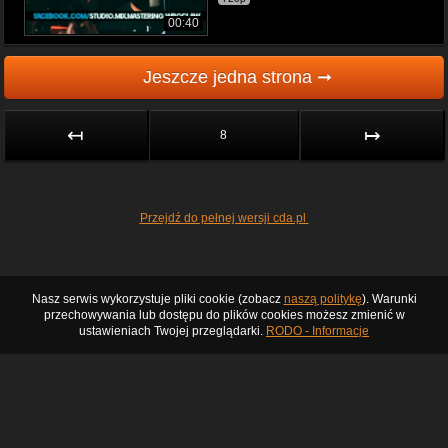
00:40
Jeszcze jedna strona ➞
↤
↦
8
Przejdź do pełnej wersji cda.pl
Nasz serwis wykorzystuje pliki cookie (zobacz
naszą politykę
). Warunki
przechowywania lub dostępu do plików cookies możesz zmienić w
ustawieniach Twojej przeglądarki.
RODO - Informacje