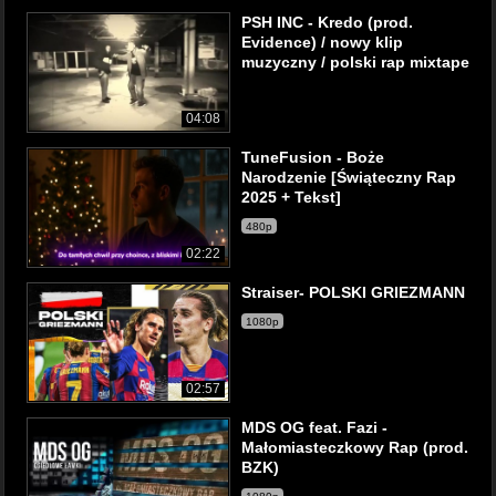
PSH INC - Kredo (prod.
Evidence) / nowy klip
muzyczny / polski rap mixtape
04:08
TuneFusion - Boże
Narodzenie [Świąteczny Rap
2025 + Tekst]
480p
02:22
Straiser- POLSKI GRIEZMANN
1080p
02:57
MDS OG feat. Fazi -
Małomiasteczkowy Rap (prod.
BZK)