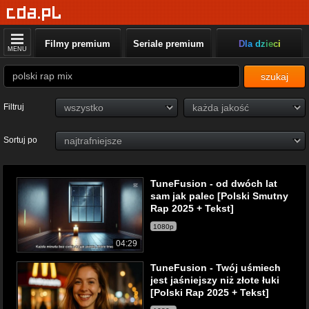
Filmy premium
Seriale premium
Dla dzieci
MENU
szukaj
Filtruj
Sortuj po
TuneFusion - od dwóch lat
sam jak palec [Polski Smutny
Rap 2025 + Tekst]
1080p
04:29
TuneFusion - Twój uśmiech
jest jaśniejszy niż złote łuki
[Polski Rap 2025 + Tekst]