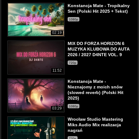
Konstancja Mate - Tropikalny
Sen (Polski Hit 2025 + Tekst)
1080p
02:19
MIX DO FORZA HORIZON 6
MUZYKA KLUBOWA DO AUTA
2026 / 2027 D4NTE VOL. 9
720p
11:52
Konstancja Mate -
Nieznajomy z moich snów
(slowed reverb) (Polski Hit
2025)
1080p
03:29
Wrocław Studio Mastering
Miks Audio Mix realizacja
nagrań
720p