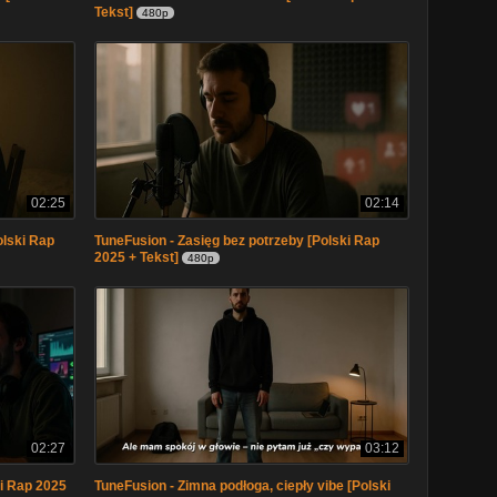
Tekst]
480p
02:25
02:14
olski Rap
TuneFusion - Zasięg bez potrzeby [Polski Rap
2025 + Tekst]
480p
02:27
03:12
ki Rap 2025
TuneFusion - Zimna podłoga, ciepły vibe [Polski