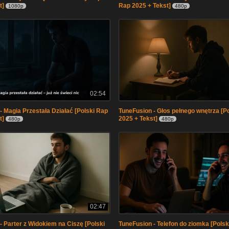
t]
Rap 2025 + Tekst]
1080p
480p
02:54
- Magia Przestała Działać [Polski Rap
TuneFusion - Głos pełnego wnętrza [P
t]
2025 + Tekst]
480p
480p
02:47
- Parter z Widokiem na Ciszę [Polski
TuneFusion - Telefon do ziomka [Pols