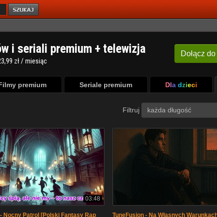
ów i seriali premium + telewizja
Dołącz
do
3,99 zł / miesiąc
Filmy premium
Seriale premium
Dla dzieci
Filtruj
każda długość
03:48
- Nocny Patrol [Polski Fantasy Rap
TuneFusion - Na Własnych Warunkach