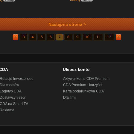
Następna strona >
3
4
5
6
7
8
9
10
11
12
CDA
Ulepsz konto
Relacje Inwestorskie
Aktywuj konto CDA Premium
Dla mediów
CDA Premium - korzyści
Logotyp CDA
Karta podarunkowa CDA
Dostawcy treści
Dla firm
CDA na Smart TV
Reklama