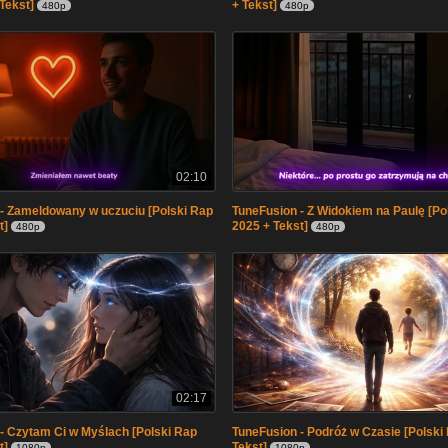
Tekst]
+ Tekst]
480p
480p
02:10
- Zameldowany w uczuciu [Polski Rap
TuneFusion - Z Widokiem na Paulę [Po
t]
2025 + Tekst]
480p
480p
02:17
- Czytam Ci w Myślach [Polski Rap
TuneFusion - Podróż w Czasie [Polski
t]
Tekst]
1080p
1080p