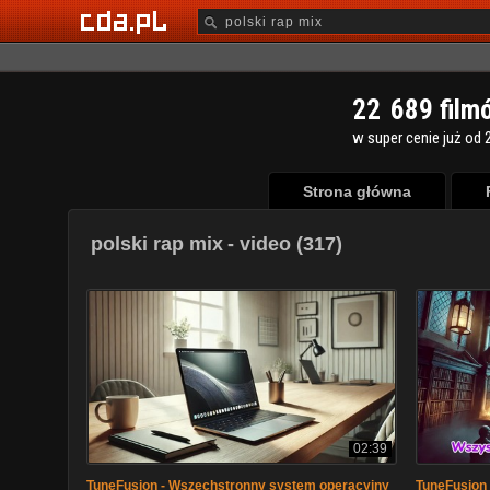
2
2
6
8
9
film
w super cenie już od 2
Strona główna
polski rap mix
- video (317)
02:39
TuneFusion - Wszechstronny system operacyjny
TuneFusion 