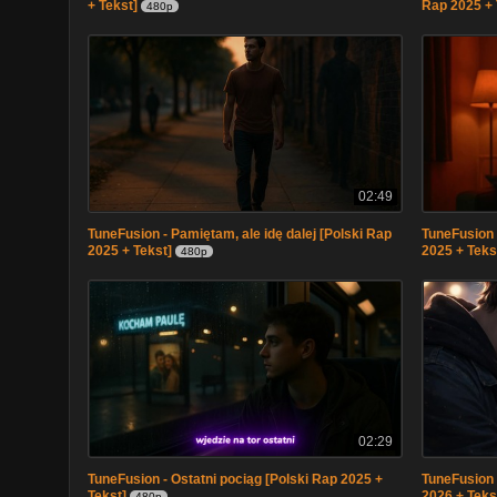
+ Tekst]
Rap 2025 + 
480p
02:49
TuneFusion - Pamiętam, ale idę dalej [Polski Rap
TuneFusion 
2025 + Tekst]
2025 + Teks
480p
02:29
TuneFusion - Ostatni pociąg [Polski Rap 2025 +
TuneFusion 
Tekst]
2026 + Teks
480p