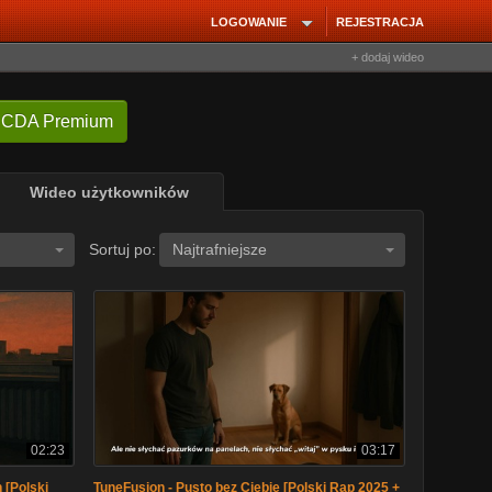
LOGOWANIE
REJESTRACJA
+ dodaj wideo
 CDA Premium
Wideo użytkowników
Sortuj po:
Najtrafniejsze
02:23
03:17
 [Polski
TuneFusion - Pusto bez Ciebie [Polski Rap 2025 +