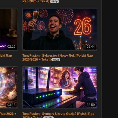
Rap 2025 + Tekst]
480p
02:19
02:44
lski Rap
TuneFusion - Sylwester i Nowy Rok [Polski Rap
2025/2026 + Tekst]
480p
03:18
02:50
 Rap 2026 +
TuneFusion - Sygnały Ukryte Gdzieś [Polski Rap
2026 + Tekst]
1080p