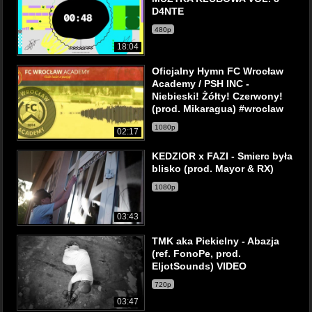
D4NTE
480p
18:04
Oficjalny Hymn FC Wrocław
Academy / PSH INC -
Niebieski! Żółty! Czerwony!
(prod. Mikaragua) #wroclaw
1080p
02:17
KEDZIOR x FAZI - Smierc była
blisko (prod. Mayor & RX)
1080p
03:43
TMK aka Piekielny - Abazja
(ref. FonoPe, prod.
EljotSounds) VIDEO
720p
03:47