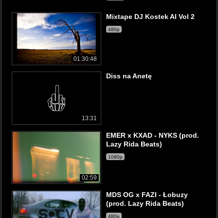
Mixtape DJ Kostek AI Vol 2
480p
01:30:48
Diss na Anetę
13:31
EMER x KXAD - NYKS (prod.
Lazy Rida Beats)
1080p
02:59
MDS OG x FAZI - Łobuzy
(prod. Lazy Rida Beats)
480p