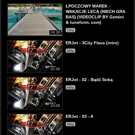
ŁPOCZCIWY MAREK -
WAKACJE LECĄ (NIECH GRA
BAS) (VIDEOCLIP BY Gemini
& tuneform. com)
720p
04:39
ERJot - 3City Flava (intro)
480p
02:36
ERJot - 02 - Bądź Sobą
480p
03:09
ERJot - 03 - A
480p