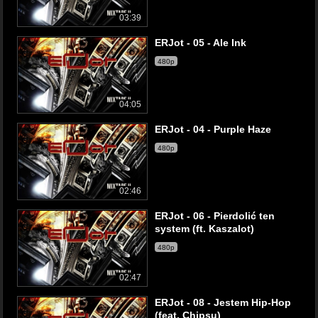
03:39
ERJot - 05 - Ale Ink
480p
04:05
ERJot - 04 - Purple Haze
480p
02:46
ERJot - 06 - Pierdolić ten
system (ft. Kaszalot)
480p
02:47
ERJot - 08 - Jestem Hip-Hop
(feat. Chipsu)