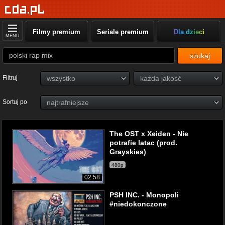
Filmy premium
Seriale premium
Dla dzieci
MENU
szukaj
Filtruj
Sortuj po
The OST x Xeiden - Nie
potrafie latac (prod.
Grayskies)
480p
02:58
PSH INC. - Monopoli
#niedokonczone