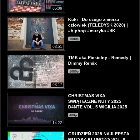
05:09
Kuki - Do czego zmierza
człowiek (TELEDYSK 2020) |
#hiphop #muzyka #4K
1080p
03:51
TMK aka Piekielny - Remedy |
Dimmy Remix
1080p
03:17
CHRISTMAS VIXA
ŚWIĄTECZNE NUTY 2025
D4NTE VOL. 5 WIGILIA 2025
480p
14:22
GRUDZIEŃ 2025 NAJLEPSZA
MUZYKA KLUBOWA VOL. 8