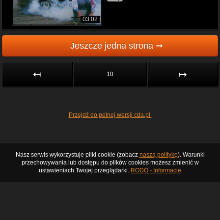
03:02
Jeszcze jedna strona ➞
↤
↦
10
Przejdź do pełnej wersji cda.pl
Nasz serwis wykorzystuje pliki cookie (zobacz
naszą politykę
). Warunki
przechowywania lub dostępu do plików cookies możesz zmienić w
ustawieniach Twojej przeglądarki.
RODO - Informacje