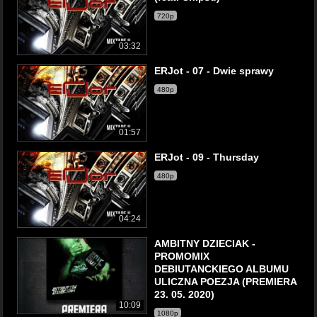
720p
03:32
ERJot - 07 - Dwie sprawy
480p
01:57
ERJot - 09 - Thursday
480p
04:24
AMBITNY DZIECIAK -
PROMOMIX
DEBIUTANCKIEGO ALBUMU
ULICZNA POEZJA (PREMIERA
23. 05. 2020)
10:09
1080p