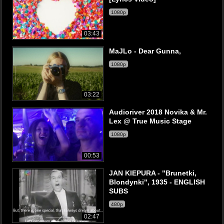
1080p
03:43
MaJLo - Dear Gunna,
1080p
03:22
Audioriver 2018 Novika & Mr.
Lex @ True Music Stage
1080p
00:53
JAN KIEPURA - "Brunetki,
Blondynki", 1935 - ENGLISH
SUBS
480p
02:47