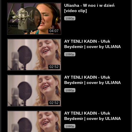
Uliasha - W noc i w dzień
[video clip]
1080p
04:07
AY TENLI KADIN - Ufuk
Beydemir | cover by ULIANA
1080p
02:52
AY TENLI KADIN - Ufuk
Beydemir | cover by ULIANA
1080p
02:52
AY TENLI KADIN - Ufuk
Beydemir | cover by ULIANA
1080p