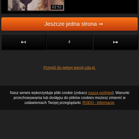
02:52
Jeszcze jedna strona ➞
↤
↦
4
Przejdź do pełnej wersji cda.pl
Nasz serwis wykorzystuje pliki cookie (zobacz
naszą politykę
). Warunki
przechowywania lub dostępu do plików cookies możesz zmienić w
ustawieniach Twojej przeglądarki.
RODO - Informacje