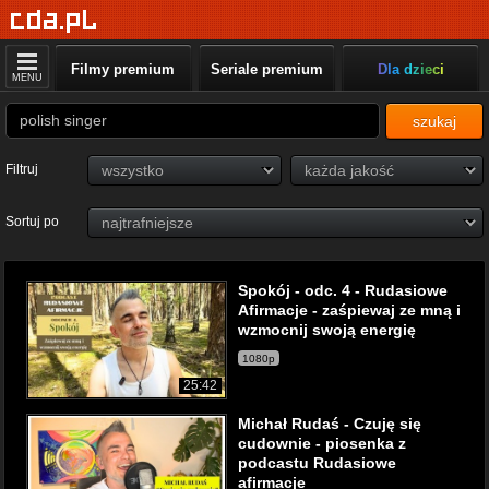
Filmy premium
Seriale premium
Dla dzieci
MENU
szukaj
Filtruj
Sortuj po
Spokój - odc. 4 - Rudasiowe
Afirmacje - zaśpiewaj ze mną i
wzmocnij swoją energię
1080p
25:42
Michał Rudaś - Czuję się
cudownie - piosenka z
podcastu Rudasiowe
afirmacje