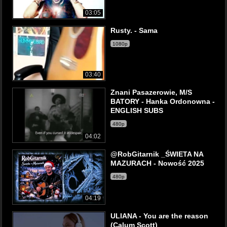
03:05
Rusty. - Sama
1080p
03:40
Znani Pasazerowie, M/S
BATORY - Hanka Ordonowna -
ENGLISH SUBS
480p
04:02
@RobGitarnik _ŚWIETA NA
MAZURACH - Nowość 2025
480p
04:19
ULIANA - You are the reason
(Calum Scott)