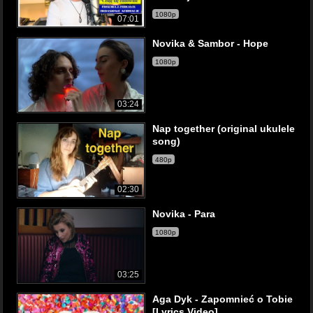
1080p
07:01
Novika & Sambor - Hope
1080p
03:24
Nap together (original ukulele
song)
480p
02:30
Novika - Para
1080p
03:25
Aga Dyk - Zapomnieć o Tobie
[Lyrics Video]