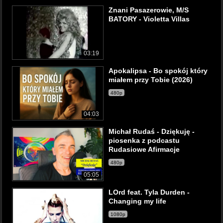
Znani Pasazerowie, M/S
BATORY - Violetta Villas
03:19
Apokalipsa - Bo spokój który
miałem przy Tobie (2026)
480p
04:03
Michał Rudaś - Dziękuję -
piosenka z podcastu
Rudasiowe Afirmacje
480p
05:05
LOrd feat. Tyla Durden -
Changing my life
1080p