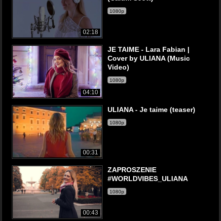
1080p
02:18
JE TAIME - Lara Fabian |
Cover by ULIANA (Music
Video)
1080p
04:10
ULIANA - Je taime (teaser)
1080p
00:31
ZAPROSZENIE
#WORLDVIBES_ULIANA
1080p
00:43