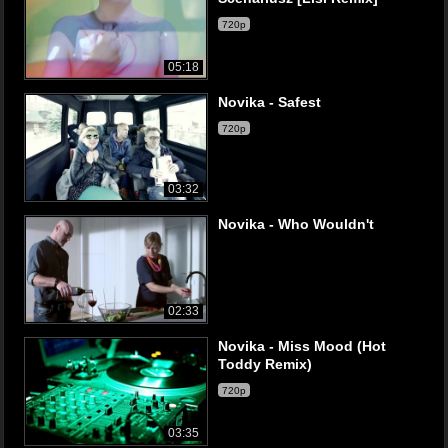
720p
05:18
Novika - Safest
720p
03:32
Novika - Who Wouldn't
02:33
Novika - Miss Mood (Hot
Toddy Remix)
720p
03:35