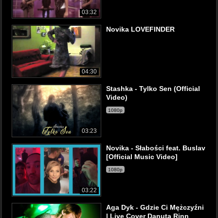
03:32
Novika LOVEFINDER
04:30
Stashka - Tylko Sen (Official
Video)
1080p
03:23
Novika - Słabości feat. Buslav
[Official Music Video]
1080p
03:22
Aga Dyk - Gdzie Ci Mężczyźni
| Live Cover Danuta Rinn