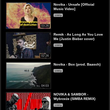
Novika - Unsafe [Official
Music Video]
1080p
03:26
Remik - As Long As You Love
Me (Justin Bieber cover)
1080p
02:26
Novika - Box (prod. Baasch)
1080p
04:03
NOVIKA & SAMBOR -
Wybrzeże (SIMBA REMIX)
1080p