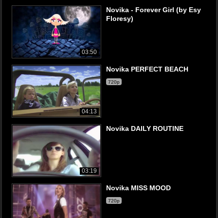
Novika - Forever Girl (by Esy
Floresy)
03:50
Novika PERFECT BEACH
720p
04:13
Novika DAILY ROUTINE
03:19
Novika MISS MOOD
720p