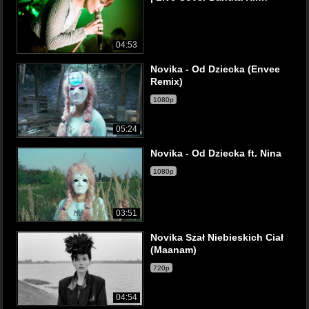
04:53
Novika - Od Dziecka (Envee
Remix)
1080p
05:24
Novika - Od Dziecka ft. Nina
1080p
03:51
Novika Szał Niebieskich Ciał
(Maanam)
720p
04:54