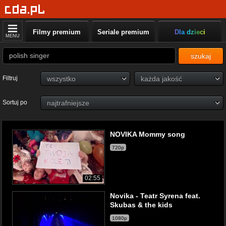
Filmy premium
Seriale premium
Dla dzieci
MENU
szukaj
Filtruj
Sortuj po
NOVIKA Mommy song
720p
02:55
Novika - Teatr Syrena feat.
Skubas & the kids
1080p