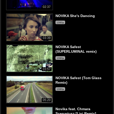
02:37
NOVIKA She's Dancing
1080p
03:39
NOVIKA Safest
(SUPERLUMINAL remix)
1080p
03:57
NOVIKA Safest (Tom Glass
Remix)
1080p
05:20
Novika feat. Chmara
Scenariusz [Lisi Remix]