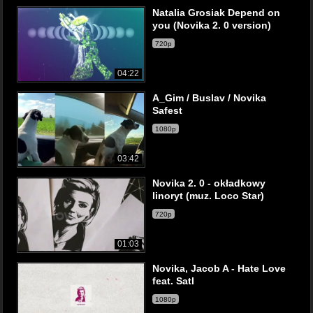
Natalia Grosiak Depend on
you (Novika 2. 0 version)
720p
04:22
A_Gim / Buslav / Novika
Safest
1080p
03:42
Novika 2. 0 - okładkowy
linoryt (muz. Loco Star)
720p
01:03
Novika, Jacob A - Hate Love
feat. Satl
1080p