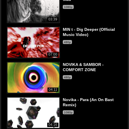
1080p
03:39
MIN t - Dig Deeper (Official
Music Video)
480p
07:00
NOVIKA & SAMBOR -
COMFORT ZONE
480p
04:11
Novika - Para (An On Bast
Remix)
1080p
04:16