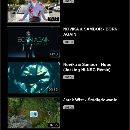
1080p
03:17
NOVIKA & SAMBOR - BORN
AGAIN
1080p
00:40
Novika & Sambor - Hope
(Jazxing HI-NRG Remix)
1080p
05:36
Jarek Wist - Śródlądowanie
1080p
04:35