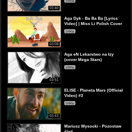
1080p
03:40
Aga Dyk - Ba Ba Ba [Lyrics
Video] | Miss Li Polish Cover
1080p
03:09
Aga eN Lekarstwo na łzy
(cover Mega Stars)
1080p
03:51
ELISE - Planeta Mars (Official
Video) #3
1080p
03:43
Mariusz Wysocki - Pozostaw
ślad