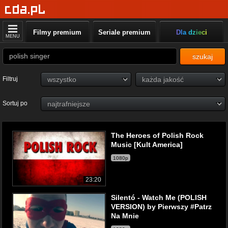
Filmy premium
Seriale premium
Dla dzieci
MENU
szukaj
Filtruj
Sortuj po
The Heroes of Polish Rock
Music [Kult America]
1080p
23:20
Silentó - Watch Me (POLISH
VERSION) by Pierwszy #Patrz
Na Mnie