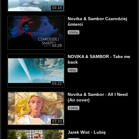
03:18
Novika & Sambor Czarodziej
śmierci
1080p
03:29
NOVIKA & SAMBOR - Take me
back
480p
03:22
Novika & Sambor - All I Need
(Air cover)
1080p
03:10
Jarek Wist - Lubię