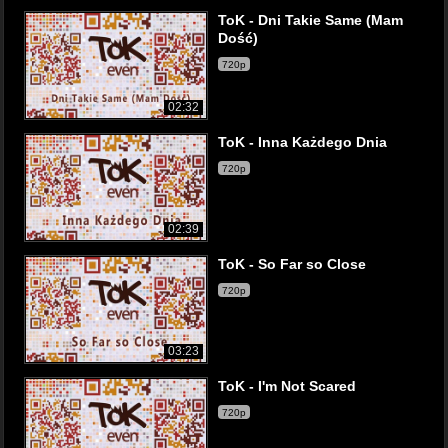
ToK - Dni Takie Same (Mam
Dość)
720p
02:32
ToK - Inna Każdego Dnia
720p
02:39
ToK - So Far so Close
720p
03:23
ToK - I'm Not Scared
720p