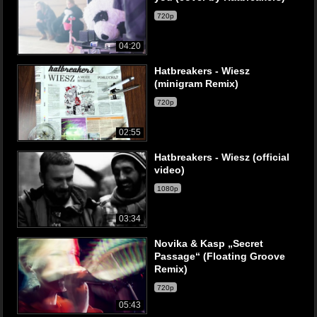
720p
04:20
Hatbreakers - Wiesz
(minigram Remix)
720p
02:55
Hatbreakers - Wiesz (official
video)
1080p
03:34
Novika & Kasp „Secret
Passage“ (Floating Groove
Remix)
720p
05:43