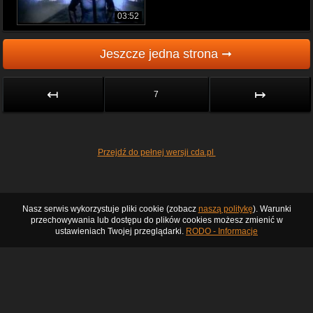
03:52
Jeszcze jedna strona ➞
↤
↦
7
Przejdź do pełnej wersji cda.pl
Nasz serwis wykorzystuje pliki cookie (zobacz
naszą politykę
). Warunki
przechowywania lub dostępu do plików cookies możesz zmienić w
ustawieniach Twojej przeglądarki.
RODO - Informacje