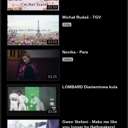
02:53
Michał Rudaś - TGV
720p
03:53
Novika - Para
1080p
03:25
LOMBARD Diamentowa kula
03:58
Gwen Stefani - Make me like
you (cover by Hatbreakers)