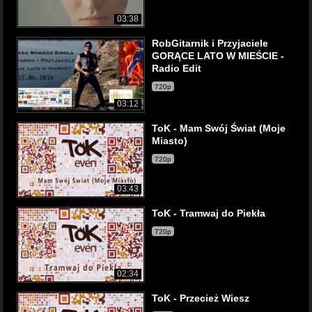
03:38
RobGitarnik i Przyjaciele
GORĄCE LATO W MIEŚCIE -
Radio Edit
720p
03:12
ToK - Mam Swój Świat (Moje
Miasto)
720p
03:43
ToK - Tramwaj do Piekła
720p
02:34
ToK - Przecież Wiesz