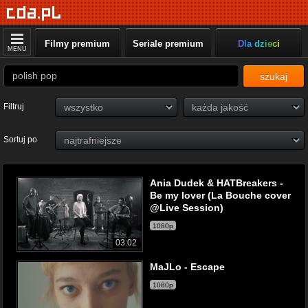
Filmy premium
Seriale premium
Dla dzieci
MENU
szukaj
Filtruj
Sortuj po
Ania Dudek & HATBreakers -
Be my lover (La Bouche cover
@Live Session)
1080p
03:02
MaJLo - Escape
1080p