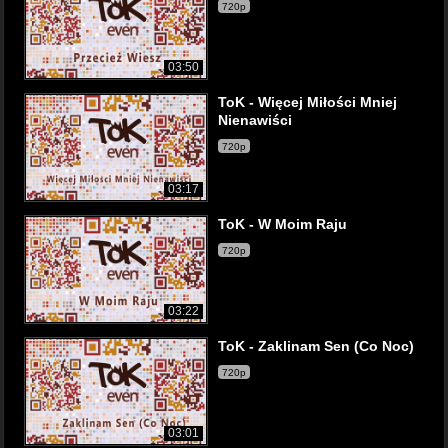
720p
03:50
ToK - Więcej Miłości Mniej
Nienawiści
720p
03:17
ToK - W Moim Raju
720p
03:22
ToK - Zaklinam Sen (Co Noc)
720p
03:01