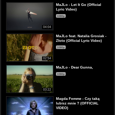
MaJLo - Let It Go (Official
Lyric Video)
1080p
04:04
MaJLo feat. Natalia Grosiak -
Złoto (Official Lyric Video)
1080p
02:54
MaJLo - Dear Gunna,
1080p
03:22
Magda Femme - Czy taką
lubisz mnie ? (OFFICIAL
VIDEO)