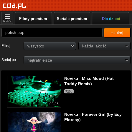
Filmy premium
Seriale premium
Dla dzieci
MENU
szukaj
Filtruj
Sortuj po
Novika - Miss Mood (Hot
Toddy Remix)
720p
03:35
Novika - Forever Girl (by Esy
Floresy)