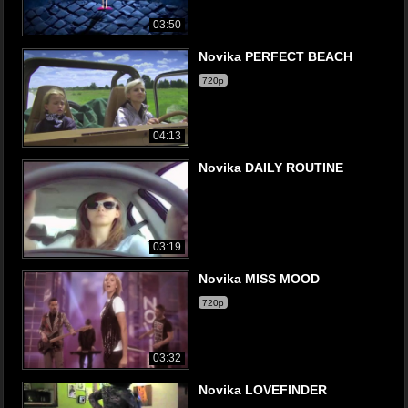
03:50
Novika PERFECT BEACH
720p
04:13
Novika DAILY ROUTINE
03:19
Novika MISS MOOD
720p
03:32
Novika LOVEFINDER