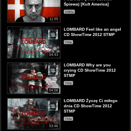
Śpiewa) [Kult America]
1080p
11:55
LOMBARD Feel like an angel
CD ShowTime 2012 STMP
720p
04:43
LOMBARD Why are you
crying CD ShowTime 2012
STMP
720p
04:06
LOMBARD Życzę Ci miłego
dnia CD ShowTime 2012
STMP
720p
03:46