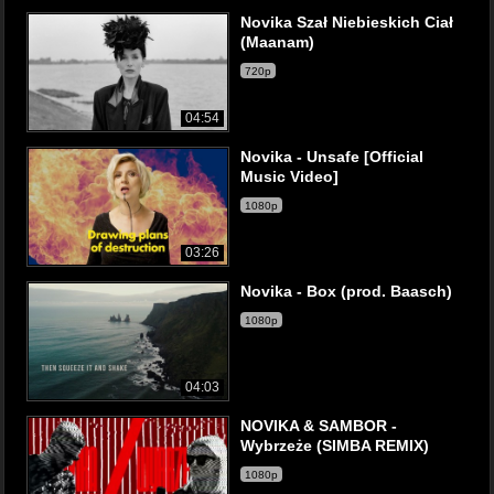
Novika Szał Niebieskich Ciał
(Maanam)
720p
04:54
Novika - Unsafe [Official
Music Video]
1080p
03:26
Novika - Box (prod. Baasch)
1080p
04:03
NOVIKA & SAMBOR -
Wybrzeże (SIMBA REMIX)
1080p