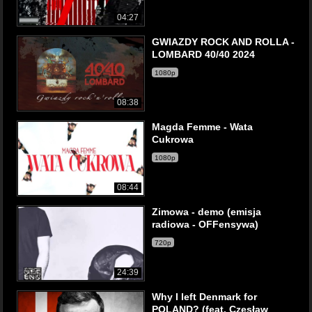
04:27
GWIAZDY ROCK AND ROLLA -
LOMBARD 40/40 2024
1080p
08:38
Magda Femme - Wata
Cukrowa
1080p
08:44
Zimowa - demo (emisja
radiowa - OFFensywa)
720p
24:39
Why I left Denmark for
POLAND? (feat. Czesław