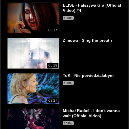
ELISE - Fałszywa Gra (Official
Video) #4
1080p
03:17
Zimowa - Sing the breath
05:29
ToK - Nie powiedziałabym
1080p
03:27
Michał Rudaś - I don't wanna
wait (Official Video)
1080p