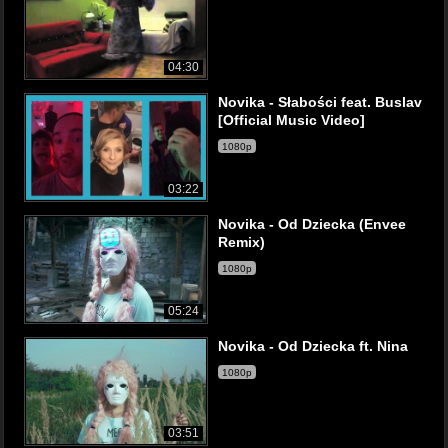
04:30
Novika - Słabości feat. Buslav
[Official Music Video]
1080p
03:22
Novika - Od Dziecka (Envee
Remix)
1080p
05:24
Novika - Od Dziecka ft. Nina
1080p
03:51