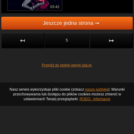
03:42
Jeszcze jedna strona ➞
↤
↦
5
Przejdź do pełnej wersji cda.pl
Nasz serwis wykorzystuje pliki cookie (zobacz
naszą politykę
). Warunki
przechowywania lub dostępu do plików cookies możesz zmienić w
ustawieniach Twojej przeglądarki.
RODO - Informacje