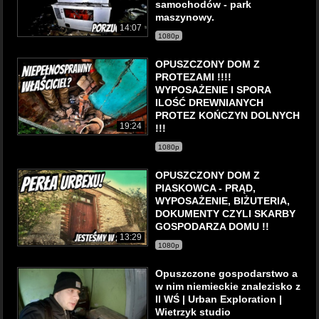
samochodów - park
maszynowy.
14:07
1080p
OPUSZCZONY DOM Z
PROTEZAMI !!!!
WYPOSAŻENIE I SPORA
ILOŚĆ DREWNIANYCH
PROTEZ KOŃCZYN DOLNYCH
19:24
!!!
1080p
OPUSZCZONY DOM Z
PIASKOWCA - PRĄD,
WYPOSAŻENIE, BIŻUTERIA,
DOKUMENTY CZYLI SKARBY
GOSPODARZA DOMU !!
13:29
1080p
Opuszczone gospodarstwo a
w nim niemieckie znalezisko z
II WŚ | Urban Exploration |
Wietrzyk studio