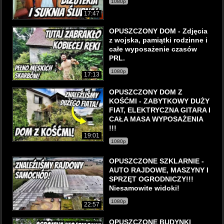
1080p
17:47
OPUSZCZONY DOM - Zdjęcia
z wojska, pamiątki rodzinne i
całe wyposażenie czasów
PRL.
1080p
17:13
OPUSZCZONY DOM Z
KOŚĆMI - ZABYTKOWY DUŻY
FIAT, ELEKTRYCZNA GITARA I
CAŁA MASA WYPOSAŻENIA
!!!
19:01
1080p
OPUSZCZONE SZKLARNIE -
AUTO RAJDOWE, MASZYNY I
SPRZĘT OGRODNICZY!!!
Niesamowite widoki!
1080p
22:57
OPUSZCZONE BUDYNKI