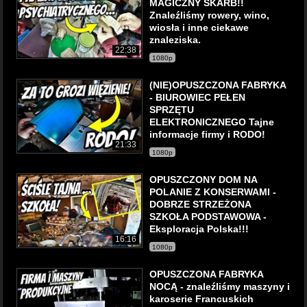
MAGICZNY SKARB!!
Znaleźliśmy rowery, wino,
wiosła i inne ciekawe
znaleziska.
22:38
1080p
(NIE)OPUSZCZONA FABRYKA
- BIUROWIEC PEŁEN
SPRZĘTU
ELEKTRONICZNEGO Tajne
informacje firmy i RODO!
21:33
1080p
OPUSZCZONY DOM NA
POLANIE Z KONSERWAMI -
DOBRZE STRZEŻONA
SZKOŁA PODSTAWOWA -
Eksploracja Polska!!!
16:16
1080p
OPUSZCZONA FABRYKA
NOCĄ - znaleźliśmy maszyny i
karoserie Francuskich