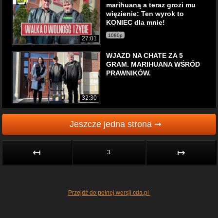
marihuaną a teraz grozi mu
więzienie: Ten wyrok to
KONIEC dla mnie!
1080p
27:01
WJAZD NA CHATE ZA 5
GRAM. MARIHUANA WŚRÓD
PRAWNIKÓW.
32:30
Jeszcze jedna strona ➞
↤
↦
3
Przejdź do pełnej wersji cda.pl