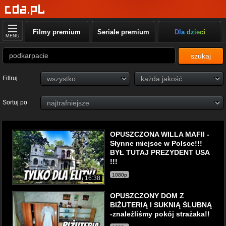
Filmy premium
Seriale premium
Dla dzieci
MENU
szukaj
Filtruj
Sortuj po
OPUSZCZONA WILLA MAFII -
Słynne miejsce w Polsce!!!
BYŁ TUTAJ PREZYDENT USA
!!!
1080p
16:38
OPUSZCZONY DOM Z
BIŻUTERIĄ I SUKNIĄ ŚLUBNĄ
-znaleźliśmy pokój strażaka!!