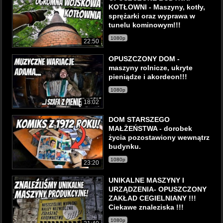
KOTŁOWNI - Maszyny, kotły,
sprężarki oraz wyprawa w
tunelu kominowym!!!
1080p
22:50
OPUSZCZONY DOM -
maszyny rolnicze, ukryte
pieniądze i akordeon!!!
1080p
18:02
DOM STARSZEGO
MAŁŻEŃSTWA - dorobek
życia pozostawiony wewnątrz
budynku.
1080p
23:20
UNIKALNE MASZYNY I
URZĄDZENIA- OPUSZCZONY
ZAKŁAD CEGIELNIANY !!!
Ciekawe znaleziska !!!
1080p