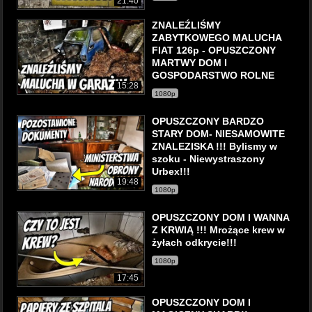
21:40
ZNALEŹLIŚMY
ZABYTKOWEGO MALUCHA
FIAT 126p - OPUSZCZONY
MARTWY DOM I
GOSPODARSTWO ROLNE
15:28
1080p
OPUSZCZONY BARDZO
STARY DOM- NIESAMOWITE
ZNALEZISKA !!! Bylismy w
szoku - Niewystraszony
Urbex!!!
19:48
1080p
OPUSZCZONY DOM I WANNA
Z KRWIĄ !!! Mrożące krew w
żyłach odkrycie!!!
1080p
17:45
OPUSZCZONY DOM I