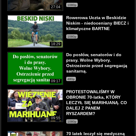
1080p
27:04
Rowerowa Uczta w Beskidzie
Niskim - niedoceniany BIECZ i
klimatyczne BARTNE
1080p
18:29
Do posłów, senatorów i do
prasy. Wolne Wybory.
Ostrzeżenie przed segregacją
sanitarną.
480p
09:17
PROTESTOWALIŚMY W
OBRONIE 70-latka, KTÓRY
LECZYŁ SIĘ MARIHUANĄ. CO
DALEJ Z PANEM
RYSZARDEM?
09:55
1080p
70 latek leczył się medyczną