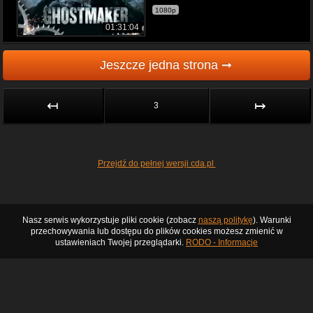
1080p
01:31:04
Jeszcze jedna strona ➞
↤
↦
3
Przejdź do pełnej wersji cda.pl
Nasz serwis wykorzystuje pliki cookie (zobacz
naszą politykę
). Warunki
przechowywania lub dostępu do plików cookies możesz zmienić w
ustawieniach Twojej przeglądarki.
RODO - Informacje