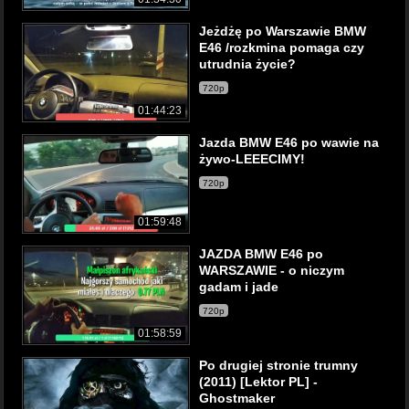
Jeżdżę po Warszawie BMW
E46 /rozkmina pomaga czy
utrudnia życie?
720p
01:44:23
Jazda BMW E46 po wawie na
żywo-LEEECIMY!
720p
01:59:48
JAZDA BMW E46 po
WARSZAWIE - o niczym
gadam i jade
720p
01:58:59
Po drugiej stronie trumny
(2011) [Lektor PL] -
Ghostmaker