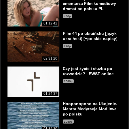
cmentarza Film komediowy
dramat po polsku PL
480p
01:12:42
Film 44 po ukraińsku [język
ukraiński] [+polskie napisy]
720p
02:31:20
Czy jest życie i służba po
rozwodzie? | EWST online
1080p
01:24:37
Hooponopono na Ukojenie.
Mantra Medytacja Modlitwa
po polsku
1080p
01:34:30