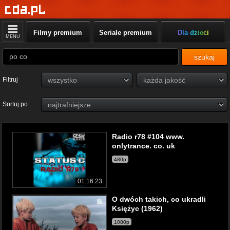
Filmy premium
Seriale premium
Dla dzieci
MENU
szukaj
Filtruj
Sortuj po
Radio r78 #104 www.
onlytrance. co. uk
480p
01:16:23
O dwóch takich, co ukradli
Księżyc (1962)
1080p