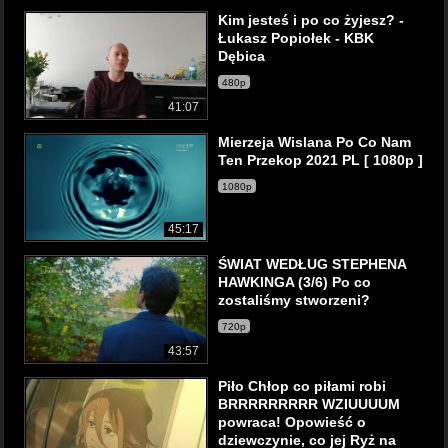
Kim jesteś i po co żyjesz? -
Łukasz Popiołek - KBK
Dębica
480p
41:07
Mierzeja Wislana Po Co Nam
Ten Przekop 2021 PL [ 1080p ]
1080p
45:17
ŚWIAT WEDŁUG STEPHENA
HAWKINGA (3/6) Po co
zostaliśmy stworzeni?
720p
43:57
Piło Chłop co piłami robi
BRRRRRRRRR WZIUUUUM
powraca! Opowieść o
dziewczynie, co jej Ryż na