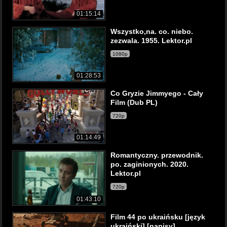
01:15:14
Wszystko,na. co. niebo.
zezwala. 1955. Lektor.pl
1080p
01:28:53
Co Gryzie Jimmyego - Cały
Film (Dub PL)
720p
01:14:49
Romantyczny. przewodnik.
po. zaginionych. 2020.
Lektor.pl
720p
01:43:10
Film 44 po ukraińsku [język
ukraiński] [napisy]