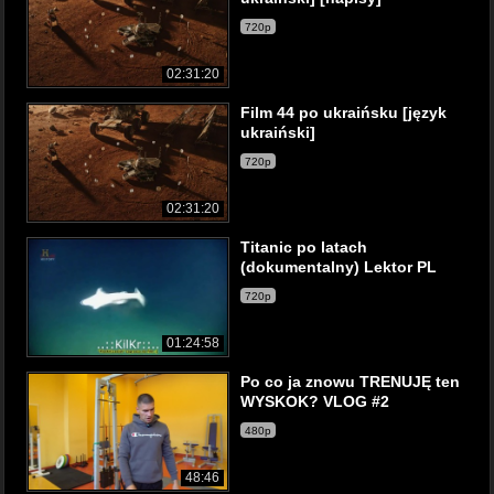
720p
02:31:20
Film 44 po ukraińsku [język
ukraiński]
720p
02:31:20
Titanic po latach
(dokumentalny) Lektor PL
720p
01:24:58
Po co ja znowu TRENUJĘ ten
WYSKOK? VLOG #2
480p
48:46