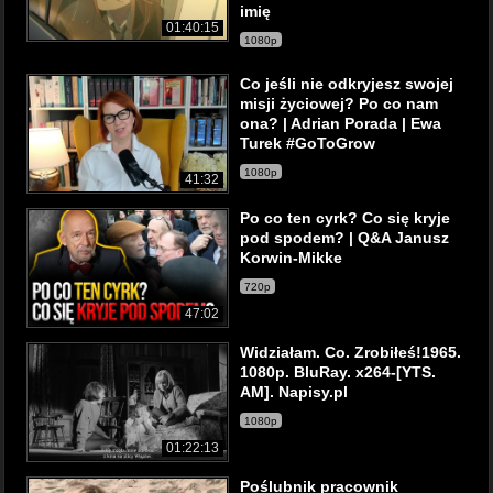
imię
01:40:15
1080p
Co jeśli nie odkryjesz swojej
misji życiowej? Po co nam
ona? | Adrian Porada | Ewa
Turek #GoToGrow
1080p
41:32
Po co ten cyrk? Co się kryje
pod spodem? | Q&A Janusz
Korwin-Mikke
720p
47:02
Widziałam. Co. Zrobiłeś!1965.
1080p. BluRay. x264-[YTS.
AM]. Napisy.pl
1080p
01:22:13
Poślubnik pracownik