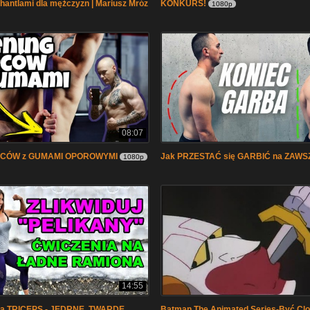
 hantlami dla mężczyzn | Mariusz Mróz
KONKURS!
1080p
08:07
LECÓW z GUMAMI OPOROWYMI
Jak PRZESTAĆ się GARBIĆ na ZAWS
1080p
14:55
na TRICEPS - JĘDRNE, TWARDE,
Batman The Animated Series-Być Cl