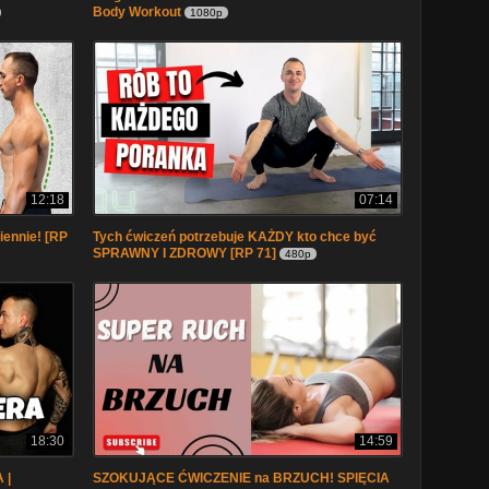
Body Workout
1080p
12:18
07:14
iennie! [RP
Tych ćwiczeń potrzebuje KAŻDY kto chce być
SPRAWNY I ZDROWY [RP 71]
480p
18:30
14:59
 |
SZOKUJĄCE ĆWICZENIE na BRZUCH! SPIĘCIA