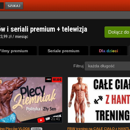
ów i seriali premium + telewizja
Dołącz
do
3,99 zł / miesiąc
Filmy premium
Seriale premium
Dla dzieci
Filtruj
każda długość
21:41
ning Pleców VLOG6
FBW trening na CAŁE CIAŁO z HANTL
1080p