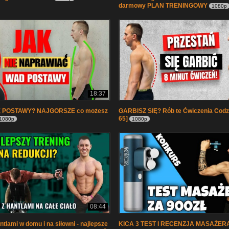
darmowy PLAN TRENINGOWY
1080p
18:37
 POSTAWY? NAJGORSZE co możesz
GARBISZ SIĘ? Rób te Ćwiczenia Codz
65]
1080p
1080p
08:44
ntlami w domu i na siłowni - najlepsze
KICA 3 TEST I RECENZJA MASAŻERA