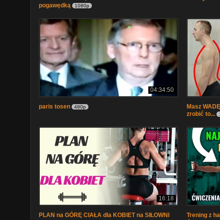
pogawędką
1080p
04:34:50
paris tosen
Masz WADĘ
480p
zrobić to...
16:18
PLAN na GÓRĘ CIAŁA dla KOBIET na SIŁOWNI
Trening z ha