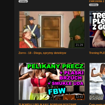
ćwiczenia z
1080p
1080p
21:29
Zorro - 18 - Diego, sprytny detektyw
Trening P
12:43
ZLIKWIDUJ PELIKANY, POPRAW POSTAWĘ,
Ćwiczenia 