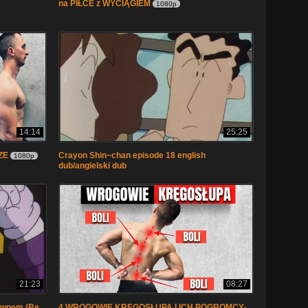
na PIŁCE z WYCIĄGIEM
1080p
14:14
25:25
ZE
Crayon Shin~chan episode 18 english
1080p
dub/angielski dub
21:23
08:27
ownem (Be
4 WROGOWIE KRĘGOSŁUPA I ICH POGROMCY-