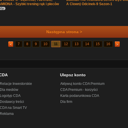
IONA - Szybki trening rąk i pleców
A Clown) Odcinek-9 Sezon-1
80p
Następna strona >
7
8
9
10
11
12
13
14
15
16
CDA
Ulepsz konto
Relacje Inwestorskie
Aktywuj konto CDA Premium
Dla mediów
CDA Premium - korzyści
Logotyp CDA
Karta podarunkowa CDA
Dostawcy treści
Dla firm
CDA na Smart TV
Reklama