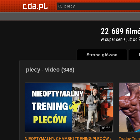
2
2
6
8
9
film
w super cenie już od 2
Strona główna
plecy
- video (348)
36:56
NIEOPTYMALNY, CHAMSKI TRENING PLECÓW z
Trudny Tre