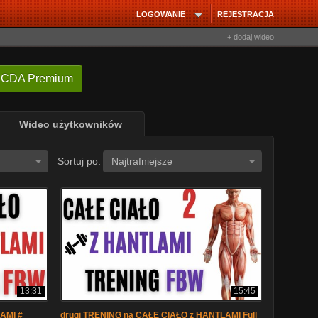
LOGOWANIE
REJESTRACJA
+ dodaj wideo
 CDA Premium
Wideo użytkowników
Sortuj po:
Najtrafniejsze
13:31
15:45
AMI #
drugi TRENING na CAŁE CIAŁO z HANTLAMI Full